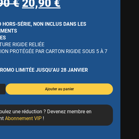
Le
Le
90
€
20,90
€
prix
prix
 HORS-SÉRIE, NON INCLUS DANS LES
initial
actuel
EMENTS
GES
URE RIGIDE RELIÉE
était :
est :
ION PROTÉGÉE PAR CARTON RIGIDE SOUS 5 À 7
34,90 €.
20,90 €.
ROMO LIMITÉE JUSQU’AU 28 JANVIER
Ajouter au panier
oulez une réduction ? Devenez membre en
nt
Abonnement VIP
!