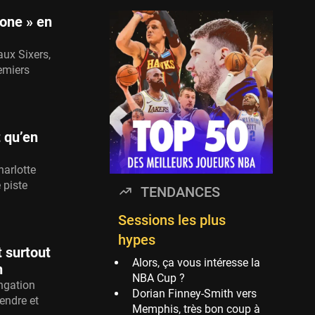
Minnesota
one » en
Timberwolves
114 sessions
aux Sixers,
Golden State Warriors
emiers
113 sessions
Denver Nuggets
106 sessions
 qu’en
WNBA
97 sessions
harlotte
Philadelphia Sixers
 piste
TENDANCES
89 sessions
Milwaukee Bucks
Sessions les plus
82 sessions
hypes
 surtout
Hoop Culture
Alors, ça vous intéresse la
n
73 sessions
NBA Cup ?
ngation
Dorian Finney-Smith vers
Oklahoma City
endre et
Memphis, très bon coup à
Thunder