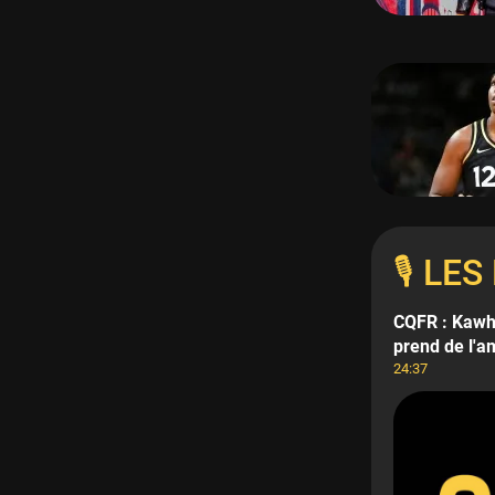
🎙️ L
CQFR : Kawhi
prend de l'a
24:37