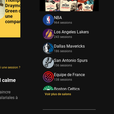
Thompson et
Wembany
Draymond
« Il suffit
Green dans
fois de pl
une
NBA
comparaison
964 sessions
Los Angeles Lakers
243 sessions
Dallas Mavericks
186 sessions
San Antonio Spurs
156 sessions
i une session ?
Equipe de France
l calme
138 sessions
Boston Celtics
aincre
133 sessions
Voir plus de salons
lariales à
New York Knicks
114 sessions