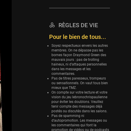
27 sessions
Eurobasket
25 sessions
RÈGLES DE VIE
Detroit Pistons
Pour le bien de tous...
25 sessions
Brooklyn Nets
Soyez respectueux envers les autres
membres. On ne dépasse pas les
24 sessions
bornes façon Draymond Green des
mauvais jours : pas de trolling
Sacramento Kings
haineux, ni d’attaques personnelles
24 sessions
dans les messages et les
commentaires.
Utah Jazz
Pas de titres paresseux, trompeurs
ou sensationnels. On vaut tous bien
22 sessions
mieux que TMZ.
On compte sur votre lecture et votre
Toronto Raptors
vision du jeu lebronochrispaulienne
18 sessions
pour éviter les doublons. Veuillez
tenir compte des messages déjà
REVERSE
postés ou discutés dans les salons.
Pas de spamming ni
11 sessions
d’autopromotion. Les messages ou
les commentaires qui font la
Bleues
promotion de vidéos ou de podcasts