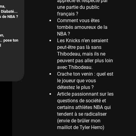
apprécie et respecté par
41 sessions
ma,
une partie du public
Diabaté...
français ?
Memphis Grizzlies
is de NBA ?
Comment vous êtes
39 sessions
tombés amoureux de la
Cleveland Cavaliers
NBA ?
an,
38 sessions
Les Knicks n’en seraient
.. pose ton
l
peut-être pas là sans
Orlando Magic
Thibodeau, mais ils ne
36 sessions
peuvent pas aller plus loin
Euroleague
avec Thibodeau.
34 sessions
Crache ton venin : quel est
le joueur que vous
Charlotte Hornets
détestez le plus ?
32 sessions
Article passionnant sur les
Houston Rockets
questions de société et
31 sessions
certains athlètes NBA qui
tendent à se radicaliser
Washington Wizards
(envie de brûler mon
29 sessions
maillot de Tyler Herro)
Portland Trail Blazers