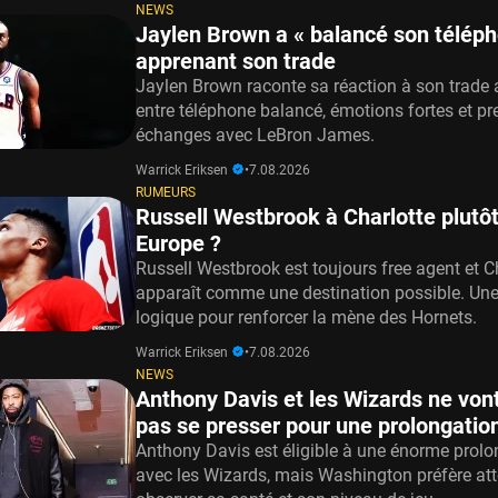
NEWS
Jaylen Brown a « balancé son téléph
apprenant son trade
Jaylen Brown raconte sa réaction à son trade 
entre téléphone balancé, émotions fortes et pr
échanges avec LeBron James.
Warrick Eriksen
•
7.08.2026
RUMEURS
Russell Westbrook à Charlotte plutôt
Europe ?
Russell Westbrook est toujours free agent et C
apparaît comme une destination possible. Une
logique pour renforcer la mène des Hornets.
Warrick Eriksen
•
7.08.2026
NEWS
Anthony Davis et les Wizards ne vont
pas se presser pour une prolongatio
Anthony Davis est éligible à une énorme prolo
avec les Wizards, mais Washington préfère att