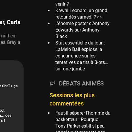
venir ?
69 sessions
Kawhi Leonard, un grand
Phoenix Suns
retour dès samedi ? 👀
69 sessions
r, Carla
L’énorme poster d’Anthony
Edwards sur Anthony
Miami Heat
 nuit en
Black
63 sessions
sea Gray a
Stat essentielle du jour :
Los Angeles Clippers
LaMelo Ball explose la
61 sessions
concurrence sur les
tentatives de tirs à 3-pts…
Indiana Pacers
sur une jambe
53 sessions
New Orleans Pelicans
DÉBATS ANIMÉS
53 sessions
e Shaï + ça
Sessions les plus
Jeux Olympiques
52 sessions
commentées
oot
Atlanta Hawks
Faut-il séparer l’homme du
... ces
45 sessions
basketteur : Pourquoi
rs !
Tony Parker est-il si peu
Chicago Bulls