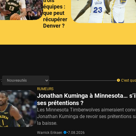
trois
équipes :
que peut
récupérer
Denver ?
 :
C'est quo
RUMEURS
Jonathan Kuminga à Minnesota… s’i
ses prétentions ?
Les Minnesota Timberwolves aimeraient conv
Jonathan Kuminga de revoir ses prétentions sa
la baisse.
Warrick Eriksen
•
7.08.2026