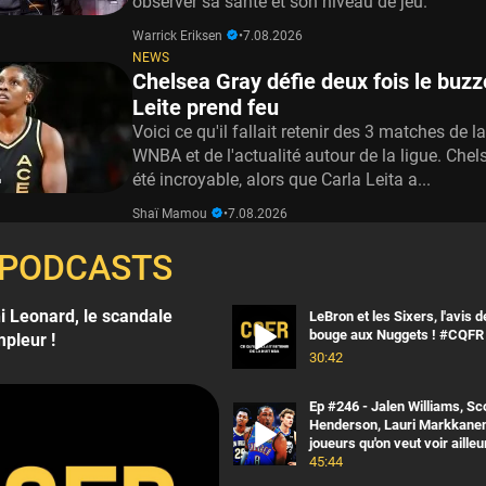
observer sa santé et son niveau de jeu.
Warrick Eriksen
•
7.08.2026
NEWS
Chelsea Gray défie deux fois le buzze
Leite prend feu
Voici ce qu'il fallait retenir des 3 matches de la
WNBA et de l'actualité autour de la ligue. Chel
été incroyable, alors que Carla Leita a...
Shaï Mamou
•
7.08.2026
ES PODCASTS
 Leonard, le scandale
LeBron et les Sixers, l'avis d
bouge aux Nuggets ! #CQFR
mpleur !
30:42
Ep #246 - Jalen Williams, Sc
Henderson, Lauri Markkanen
joueurs qu'on veut voir ailleu
45:44