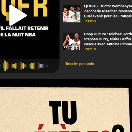
Ep #245 - Victor Wembanya
Zaccharie Risacher, Moussa 
Quel avenir pour les França
1:33:53
Hoop Culture : Michael Jord
Stephen Curry, Blake Griffin.
casque avec Antoine Pimme
1:02:19
Tous les podcasts