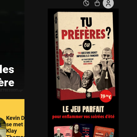
les
ère
Kevin Durant
se met à dos
Chris Bo
Klay
alerte Vi