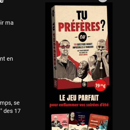
oir ma
ent en
temps, se
e" des 17