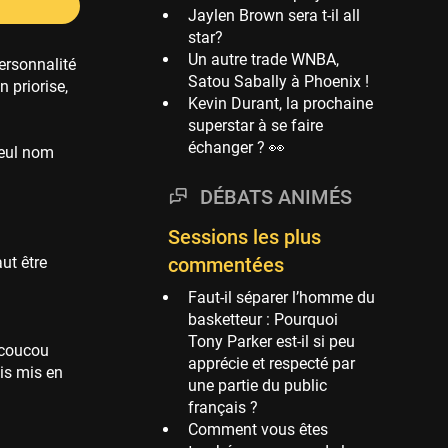
Jaylen Brown sera t-il all
Phoenix Suns
star?
69 sessions
Un autre trade WNBA,
ersonnalité
Satou Sabally à Phoenix !
Miami Heat
n priorise,
Kevin Durant, la prochaine
63 sessions
superstar à se faire
Los Angeles Clippers
échanger ? 👀
seul nom
61 sessions
Indiana Pacers
DÉBATS ANIMÉS
53 sessions
Sessions les plus
New Orleans Pelicans
aut être
commentées
53 sessions
Faut-il séparer l’homme du
Jeux Olympiques
basketteur : Pourquoi
52 sessions
Tony Parker est-il si peu
 "coucou
Atlanta Hawks
apprécie et respecté par
is mis en
45 sessions
une partie du public
français ?
Chicago Bulls
Comment vous êtes
41 sessions