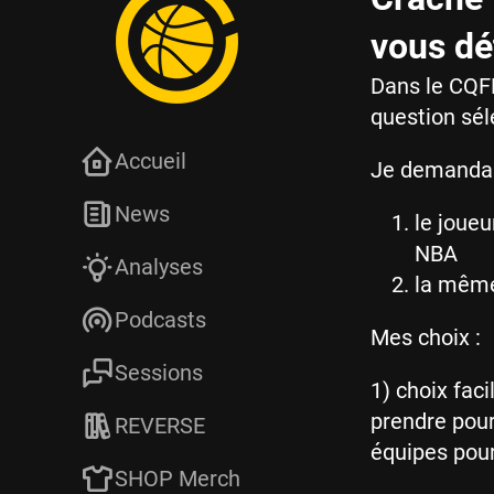
vous dé
Dans le CQFR
question sél
Accueil
Je demandai
News
le joueu
NBA
Analyses
la même 
Podcasts
Mes choix :
Sessions
1) choix faci
prendre pour 
REVERSE
équipes pour 
SHOP Merch