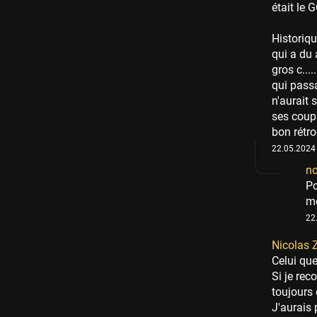
était le G
Historiq
qui a du 
gros c...
qui passa
n'aurait 
ses coup
bon rétro
22.05.2024 
n
Po
mo
22
Nicolas 
Celui que
Si je rec
toujours 
J'aurais 