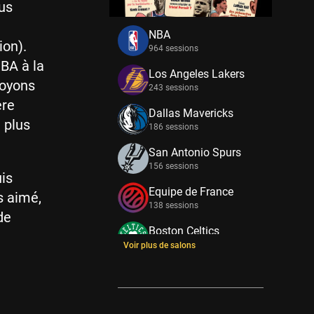
lus
NBA
ion).
964 sessions
NBA à la
Los Angeles Lakers
soyons
243 sessions
ère
Dallas Mavericks
 plus
186 sessions
San Antonio Spurs
156 sessions
uis
Equipe de France
s aimé,
138 sessions
de
Boston Celtics
133 sessions
Voir plus de salons
New York Knicks
114 sessions
Minnesota