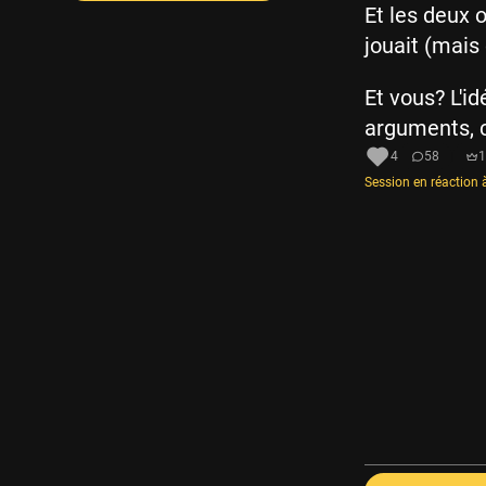
Et les deux 
jouait (mais
Et vous? L'i
arguments, c
4
58
1
Session en réaction à 