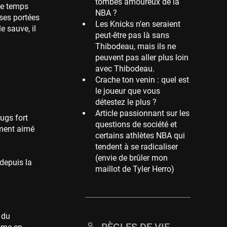
tombés amoureux de la
le temps
NBA ?
Memphis Grizzlies
 ses portées
Les Knicks n’en seraient
39 sessions
 sauve, il
peut-être pas là sans
Cleveland Cavaliers
Thibodeau, mais ils ne
38 sessions
peuvent pas aller plus loin
avec Thibodeau.
Orlando Magic
Crache ton venin : quel est
36 sessions
le joueur que vous
Euroleague
détestez le plus ?
34 sessions
Article passionnant sur les
ugs fort
questions de société et
Charlotte Hornets
lement aimé
certains athlètes NBA qui
32 sessions
tendent à se radicaliser
Houston Rockets
(envie de brûler mon
 depuis la
31 sessions
maillot de Tyler Herro)
Washington Wizards
29 sessions
Portland Trail Blazers
 du
27 sessions