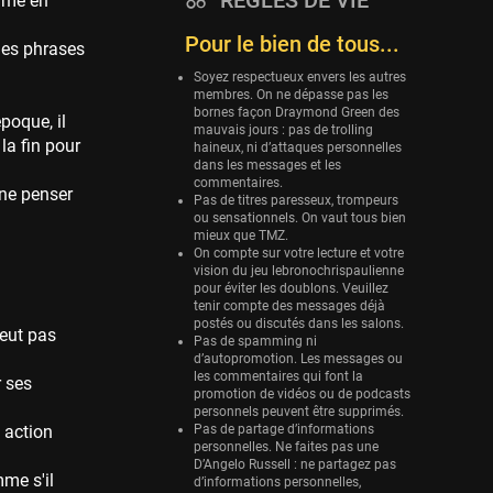
RÈGLES DE VIE
omme en
Eurobasket
Pour le bien de tous...
ques phrases
25 sessions
Soyez respectueux envers les autres
Detroit Pistons
membres. On ne dépasse pas les
25 sessions
bornes façon Draymond Green des
époque, il
mauvais jours : pas de trolling
 la fin pour
haineux, ni d’attaques personnelles
Brooklyn Nets
dans les messages et les
24 sessions
commentaires.
 ne penser
Pas de titres paresseux, trompeurs
Sacramento Kings
ou sensationnels. On vaut tous bien
24 sessions
mieux que TMZ.
On compte sur votre lecture et votre
vision du jeu lebronochrispaulienne
Utah Jazz
pour éviter les doublons. Veuillez
22 sessions
tenir compte des messages déjà
postés ou discutés dans les salons.
eut pas
Toronto Raptors
Pas de spamming ni
18 sessions
d’autopromotion. Les messages ou
les commentaires qui font la
r ses
promotion de vidéos ou de podcasts
REVERSE
personnels peuvent être supprimés.
11 sessions
e action
Pas de partage d’informations
personnelles. Ne faites pas une
Bleues
D’Angelo Russell : ne partagez pas
me s'il
0 sessions
d’informations personnelles,