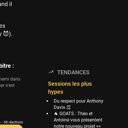
nd il
Timberwolves
114 sessions
Golden State Warriors
ues
113 sessions
 😈).
Denver Nuggets
106 sessions
WNBA
97 sessions
itre :
Philadelphia Sixers
TENDANCES
89 sessions
nnemi dans
Milwaukee Bucks
Sessions les plus
er s'est
82 sessions
hypes
Hoop Culture
Du respect pour Anthony
73 sessions
Davis 👏
🐐 GOATS : Théo et
Oklahoma City
Antoine vous présentent
Thunder
58 réactions
notre nouveau projet 👀
69 sessions