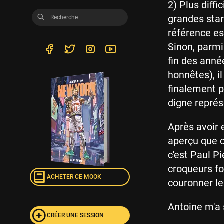
2) Plus diffi
grandes stars
référence es
Sinon, parmi
fin des anné
honnêtes), il
finalement p
digne représ
Après avoir 
aperçu que c
c'est Paul Pi
croqueurs fo
ACHETER CE MOOK
couronner le 
Antoine m'a s
CRÉER UNE SESSION