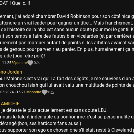
OAT!! Quel c..!!
uement, j'ai adoré chambrer David Robinson pour son côté nice 
attendre un vrai leader pour gagner un titre... Mais franchement, 
.. de l'histoire de la nba est sans aucun doute pour moi le gentil 
it son temps à faire des fautes bien vicelardes (et par derrière) 
sûrement pas marquer autant de points si les arbitres avaient s
s de genoux pour parvenir au panier. En plus, humainement ça m'
grade (pour être poli)!
- 11:25
Répondre
0
ono Jordan
ur Malone c'est vrai qu'il a fait des dégâts je me souviens d'un a
n chouchou Isiah qui lui avait valu une multitude de points de s
.05.2024 - 15:21
Répondre
0
ZAMICHIEI
 je déteste le plus actuellement est sans doute LBJ.
onnais le talent indéniable du bonhomme, c'est sa personnalité q
dérangé (bon, ses hardcore fans aussi).
pus supporter son ego de chosen one s'il était resté à Cleveland