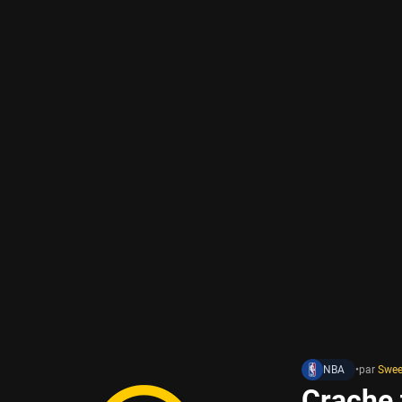
NBA
•
par
Swee
Crache t