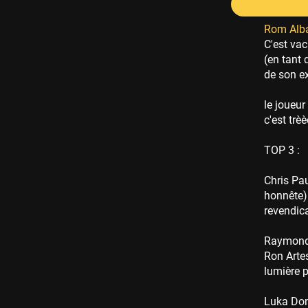
Rom Alb
C'est va
(en tant 
de son ex
le joueur
c'est trè
TOP 3 :
Chris Pau
honnête)
revendica
Raymond V
Ron Arte
lumière p
Luka Donc