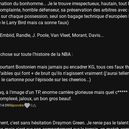
ation du bonhomme... Je le trouve irrespectueux, hautain, tout 
omplainte, horrible défenseur, sa préservation des arbitres avec
 sur chaque possession, seul son bagage technique d'européen le
e le Larry Bird mais ca sonne faux)
 Embiid, Randle, J. Poole, Van Vleet, Morant, Davis...
hose sur toute l'histoire de la NBA :
pourtant Bostonien mais jamais pu encadrer KG, tous ces faux th
faibles qui font + de bruit qu'ils n'agissent vraiment (j'aurai tel
le cartonne pour l'épisode sur les cheerios...)
q, à l'image d'un TP, enorme carrière glorieuse mais quel c*****
 complexé, jaloux, un bon gros beauf.
 14:09
Répondre
0
ent, c'est sans hésitation Draymon Green. Je renie pas le talent