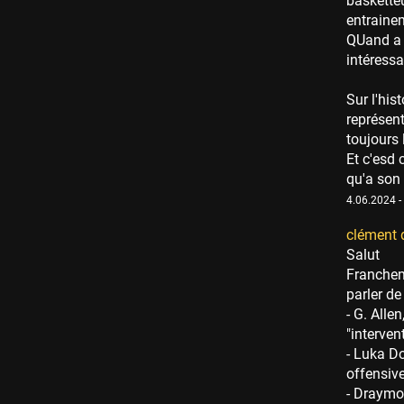
baskette
entrainem
QUand a t
intéressa
Sur l'his
représent
toujours 
Et c'esd 
qu'a son 
4.06.2024 -
clément 
Salut
Franchem
parler de
- G. Alle
"interven
- Luka Do
offensiv
- Draymo