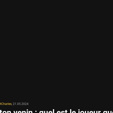
tCharles
,
21.05.2024
on venin : quel est le joueur qu