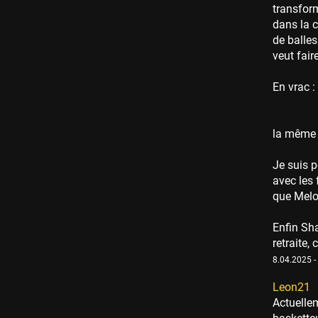
transform
dans la c
de balles
veut fair
En vrac :
la même c
Je suis 
avec les 
que Melo 
Enfin Sha
retraite,
8.04.2025 -
Leon21
Actuellem