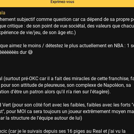
Exprimez-vous
ala
chement subjectif comme question car ca dépend de sa propre p
que critique : de son point de vue sociétal, des valeurs que chacu
périence de vie/jeu, de son âge etc.)
 que aimez le moins / détestez le plus actuellement en NBA : 1 
èèèèèèèès dur 😅
l (surtout pré-OKC car il a fait des miracles de cette franchise, f
 pour son attitude de pleureuse, son complexe de Napoléon, sa
tion d'être un patron alors qu'il n'a rien sur l'étagère).
ert (pour son côté fort avec les faibles, faibles avec les forts
st", pour MOI ca sera toujours un joueur extrêmement moyen ma
ar la structure de l'équipe autour de lui)
ic (car je le suivais depuis ses 16 piges au Real et j'ai vu la