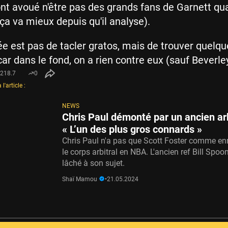
ont avoué n'être pas des grands fans de Garnett qua
 ça va mieux depuis qu'il analyse).
dée est pas de tacler gratos, mais de trouver quelq
ar dans le fond, on a rien contre eux (sauf Beverley
218.7
0
l'article :
NEWS
Chris Paul démonté par un ancien arb
« L’un des plus gros connards »
Chris Paul n'a pas que Scott Foster comme e
le corps arbitral en NBA. L'ancien ref Bill Spoon
lâché à son sujet.
Shaï Mamou
•
21.05.2024