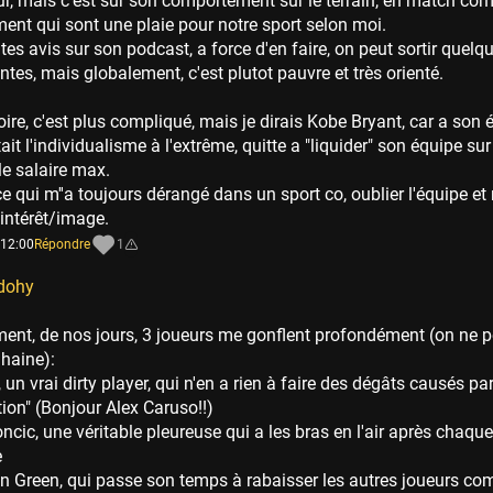
ur, mais c'est sur son comportement sur le terrain, en match c
ent qui sont une plaie pour notre sport selon moi.
es avis sur son podcast, a force d'en faire, on peut sortir quel
ntes, mais globalement, c'est plutot pauvre et très orienté.
toire, c'est plus compliqué, mais je dirais Kobe Bryant, car a son 
ait l'individualisme à l'extrême, quitte a "liquider" son équipe sur
le salaire max.
ce qui m''a toujours dérangé dans un sport co, oublier l'équipe et
intérêt/image.
 12:00
Répondre
1
dohy
ent, de nos jours, 3 joueurs me gonflent profondément (on ne p
 haine):
n, un vrai dirty player, qui n'en a rien à faire des dégâts causés pa
tion" (Bonjour Alex Caruso!!)
ncic, une véritable pleureuse qui a les bras en l'air après chaqu
e
n Green, qui passe son temps à rabaisser les autres joueurs com