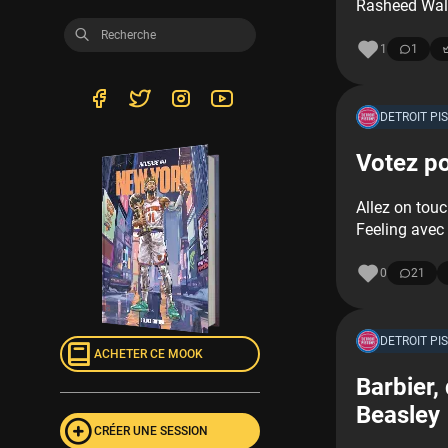
Rasheed Wal
1
1
DETROIT PI
Votez po
Allez on tou
Feeling avec
0
21
DETROIT PI
ACHETER CE MOOK
Barbier, 
Beasley
CRÉER UNE SESSION