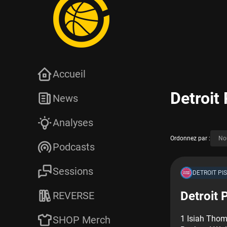
Accueil
Detroit
News
Analyses
Ordonnez par :
Podcasts
Sessions
DETROIT PI
Detroit 
REVERSE
SHOP Merch
1 Isiah Thom