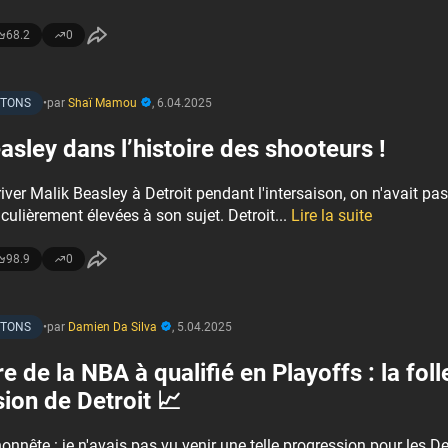
68.2
0
STONS
•
par
Shaï Mamou
,
6.04.2025
asley dans l’histoire des shooteurs !
iver Malik Beasley à Detroit pendant l'intersaison, on n'avait pa
iculièrement élevées à son sujet. Detroit...
Lire la suite
98.9
0
STONS
•
par
Damien Da Silva
,
5.04.2025
e de la NBA à qualifié en Playoffs : la foll
ion de Detroit 📈
honnête : je n'avais pas vu venir une telle progression pour les De