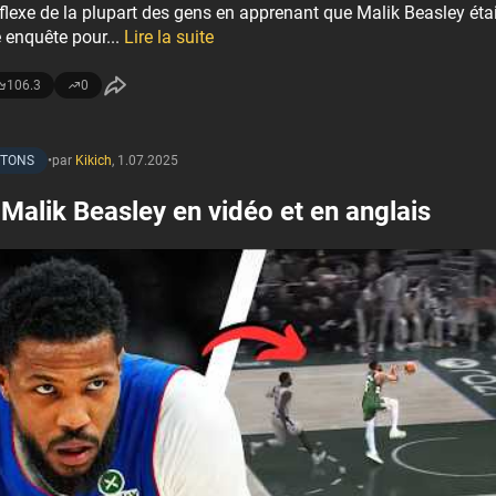
flexe de la plupart des gens en apprenant que Malik Beasley éta
 enquête pour...
Lire la suite
106.3
0
STONS
•
par
Kikich
,
1.07.2025
e Malik Beasley en vidéo et en anglais