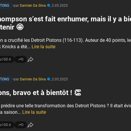
STONS
•
par
Damien Da Silva
,
2.05.2025
ompson s’est fait enrhumer, mais il y a bi
tenir 🤩
 a crucifié les Detroit Pistons (116-113). Auteur de 40 points, 
 Knicks a été...
Lire la suite
100.4
0
STONS
•
par
Damien Da Silva
,
2.05.2025
ons, bravo et à bientôt ! 👏
 prédire une telle transformation des Detroit Pistons ? Il était év
la saison...
Lire la suite
100.4
0