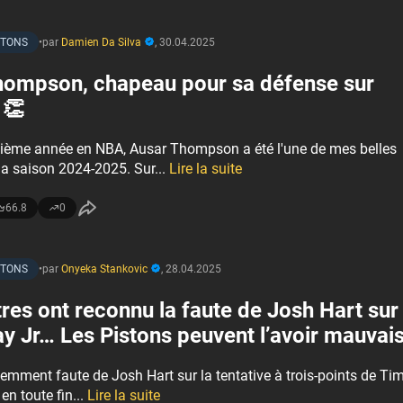
STONS
•
par
Damien Da Silva
,
30.04.2025
hompson, chapeau pour sa défense sur
 👏
ième année en NBA, Ausar Thompson a été l'une de mes belles
la saison 2024-2025. Sur...
Lire la suite
66.8
0
STONS
•
par
Onyeka Stankovic
,
28.04.2025
tres ont reconnu la faute de Josh Hart sur
 Jr… Les Pistons peuvent l’avoir mauvai
idemment faute de Josh Hart sur la tentative à trois-points de Ti
n toute fin...
Lire la suite