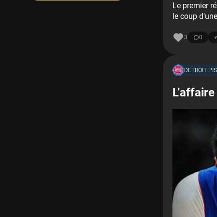
Le premier ré
le coup d'une
3
0
DETROIT PI
L’affair