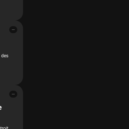
s des
e
troit