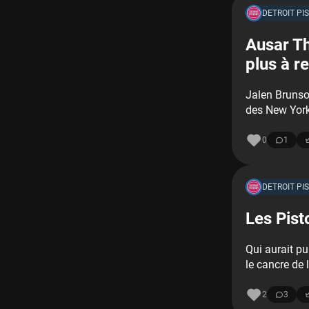
DETROIT PI
Ausar Th
plus à re
Jalen Brunson
des New York
0
1
DETROIT PI
Les Pist
Qui aurait pu
le cancre de 
2
3