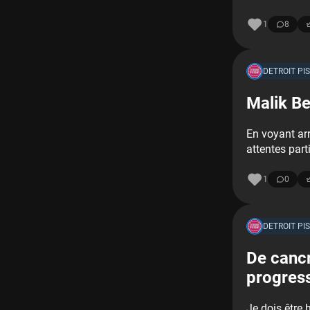
1
8
DETROIT PI
Malik Be
En voyant arr
attentes part
1
0
DETROIT PI
De cancr
progress
Je dois être 