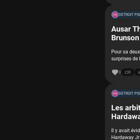
DETROIT PI
Ausar T
Brunson
Pour sa deux
surprises de 
3
0
DETROIT PI
Les arbi
Hardaway
Il y avait év
Hardaway Jr e