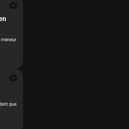
en
le meneur
ident que