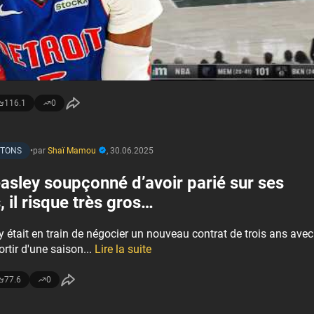
116.1
0
STONS
•
par
Shaï Mamou
,
30.06.2025
asley soupçonné d’avoir parié sur ses
 il risque très gros…
 était en train de négocier un nouveau contrat de trois ans avec
ortir d'une saison...
Lire la suite
77.6
0