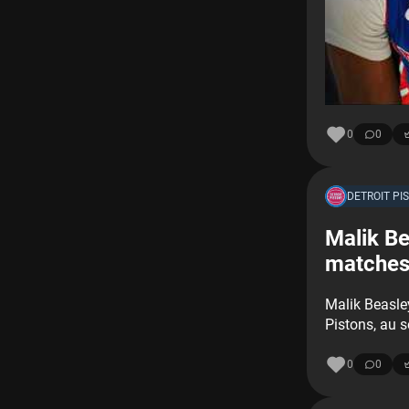
0
0
DETROIT PI
Malik Be
matches,
Malik Beasley
Pistons, au s
0
0