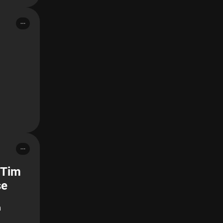
 Tim
se
m