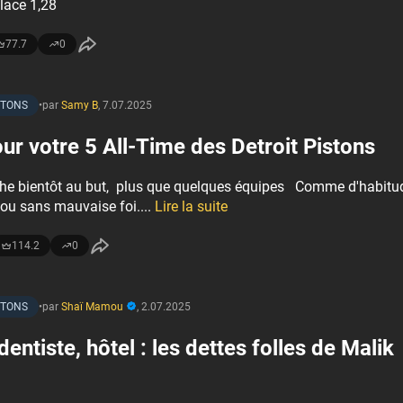
lace 1,28
77.7
0
STONS
•
par
Samy B
,
7.07.2025
ur votre 5 All-Time des Detroit Pistons
che bientôt au but, plus que quelques équipes Comme d'habitu
 ou sans mauvaise foi....
Lire la suite
114.2
0
STONS
•
par
Shaï Mamou
,
2.07.2025
dentiste, hôtel : les dettes folles de Malik