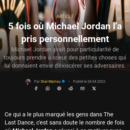
ARTICLE
5 fois où Michael Jordan l’a
pris personnellement
Michael Jordan avait pour particularité de
toujours prendre à coeur des petites choses qui
lui donnaient envie d'éviscérer ses adversaires.
Par
Shaï Mamou
•
Publié le
28.04.2022
Ce qui a le plus marqué les gens dans The
Last Dance, c'est sans doute le nombre de fois