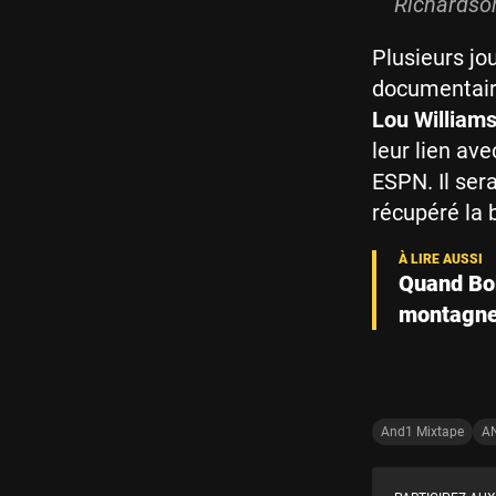
Richardso
Plusieurs jo
documentai
Lou William
leur lien ave
ESPN. Il ser
récupéré la 
Quand Bob
montagn
And1 Mixtape
AN