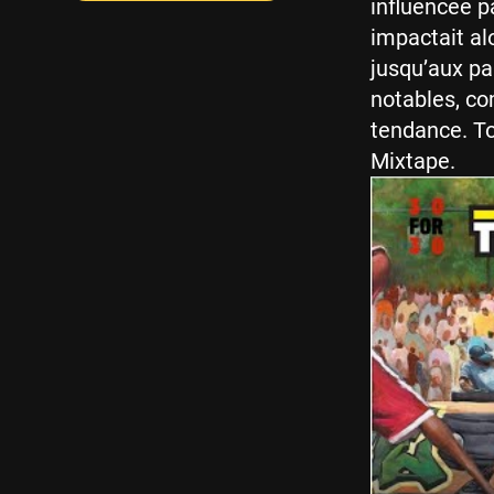
influencée pa
impactait al
jusqu’aux pa
notables, c
tendance. To
Mixtape.