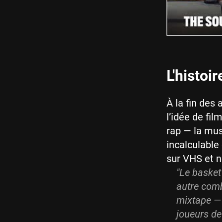
L'histoi
À la fin des
l’idée de fil
rap — la mu
incalculable 
sur VHS et n
"Le basket
autre comb
mixtape — 
joueurs de