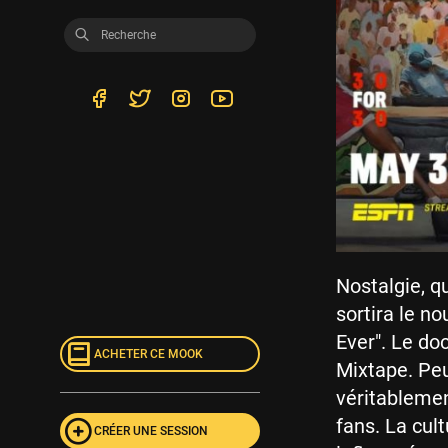
Nostalgie, q
sortira le n
Ever". Le do
ACHETER CE MOOK
Mixtape. Peu
véritablemen
fans. La cul
CRÉER UNE SESSION