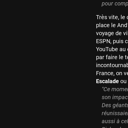
pour compr
Très vite, l
place le And
voyage de vil
ESPN, puis c
YouTube au d
par faire le
incontournab
France, on v
Escalade
ou
"Ce moment
son impact
Des géants
réunissaien
aussi à ce