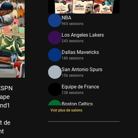
NBA
965 sessions
Los Angeles Lakers
243 sessions
Dallas Mavericks
186 sessions
San Antonio Spurs
156 sessions
Equipe de France
 ESPN
138 sessions
tape
Boston Celtics
And1
133 sessions
Voir plus de salons
New York Knicks
t de
114 sessions
nt