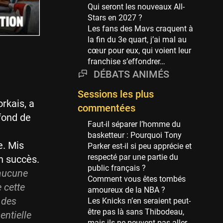
Phoenix Suns
Qui seront les nouveaux All-
69 sessions
Stars en 2027 ?
Les fans des Mavs craquent à
Miami Heat
la fin du 3e quart, j’ai mal au
63 sessions
cœur pour eux, qui voient leur
Los Angeles Clippers
franchise s’effondrer…
61 sessions
DÉBATS ANIMÉS
Indiana Pacers
Sessions les plus
53 sessions
rkais, a
commentées
New Orleans Pelicans
 fond de
53 sessions
Faut-il séparer l’homme du
basketteur : Pourquoi Tony
Jeux Olympiques
e. Mis
Parker est-il si peu apprécie et
52 sessions
respecté par une partie du
n succès.
public français ?
Atlanta Hawks
 aucune
Comment vous êtes tombés
45 sessions
 cette
amoureux de la NBA ?
Chicago Bulls
 des
Les Knicks n’en seraient peut-
41 sessions
être pas là sans Thibodeau,
entielle
mais ils ne peuvent pas aller