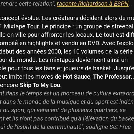
endre cette relation"
,
raconte Richardson à ESPN
.
e concept évolue. Les créateurs décident alors de m
1 Mixtape Tour. Le principe : un groupe de streebal
le en ville pour affronter les locaux. Le tout est di
ompilé en highlights et vendu en DVD. Avec l’explo
ébut des années 2000, les 10 volumes de la série 
 tour du monde. Les mixtapes deviennent ainsi un
le pour tous les fans et joueurs de basket. Jusqu’
eut imiter les moves de
Hot Sauce
,
The Professor
,
 encore
Skip To My Lou
.
 dans le temps est un morceau de culture extraordi
 dans le monde de la musique et du sport est indén
 du sport, qui venaient de plusieurs quartiers, se
t et ils n’ont pas contribué qu'à l’élévation du baske
lui de l’esprit de la communauté"
, souligne Set Free