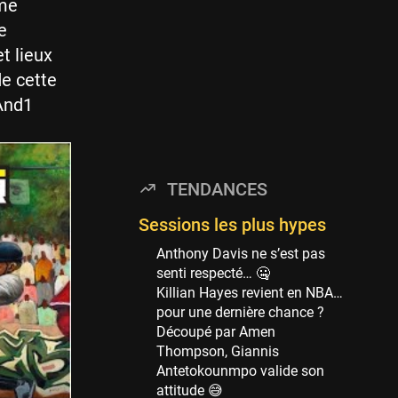
Minnesota Timberwolves
ume
114 sessions
e
Golden State Warriors
t lieux
113 sessions
e cette
Denver Nuggets
 And1
106 sessions
WNBA
97 sessions
TENDANCES
Philadelphia Sixers
89 sessions
Sessions les plus hypes
Milwaukee Bucks
Anthony Davis ne s’est pas
82 sessions
senti respecté… 🤐
Killian Hayes revient en NBA…
Hoop Culture
pour une dernière chance ?
73 sessions
Découpé par Amen
Oklahoma City Thunder
Thompson, Giannis
69 sessions
Antetokounmpo valide son
attitude 😅