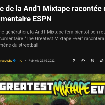
ire de la And1 Mixtape racontée
umentaire ESPN
e génération, la And1 Mixtape fera bientôt son ret
umentaire "The Greatest Mixtape Ever" racontera l
mène du streetball.
 Moubèche
•
Publié le
25.05.2022