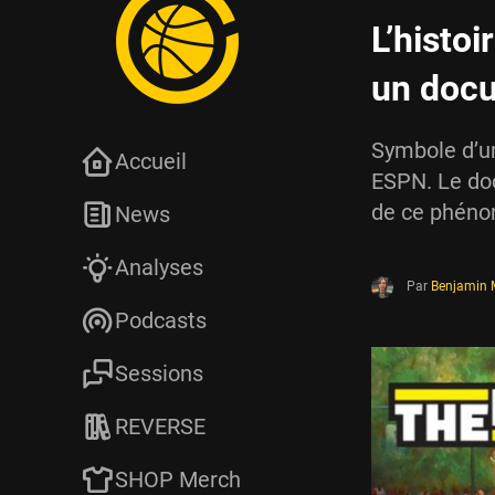
L’histo
un doc
Symbole d’un
Accueil
ESPN. Le doc
de ce phéno
News
Analyses
Par
Benjamin
Podcasts
Sessions
REVERSE
SHOP Merch