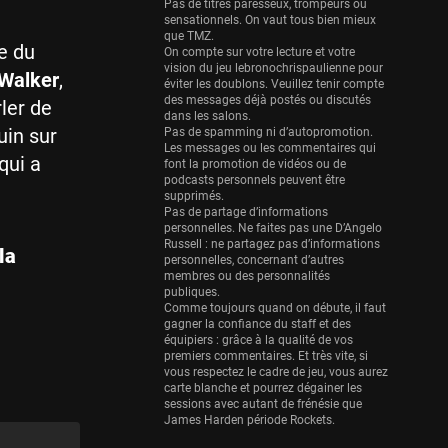
Eurobasket
Pas de titres paresseux, trompeurs ou
sensationnels. On vaut tous bien mieux
25 sessions
que TMZ.
e du
On compte sur votre lecture et votre
Detroit Pistons
vision du jeu lebronochrispaulienne pour
Walker
,
25 sessions
éviter les doublons. Veuillez tenir compte
des messages déjà postés ou discutés
rler de
Brooklyn Nets
dans les salons.
uin sur
Pas de spamming ni d’autopromotion.
24 sessions
Les messages ou les commentaires qui
qui a
font la promotion de vidéos ou de
Sacramento Kings
podcasts personnels peuvent être
24 sessions
supprimés.
Pas de partage d’informations
Utah Jazz
personnelles. Ne faites pas une D’Angelo
Russell : ne partagez pas d’informations
22 sessions
la
personnelles, concernant d’autres
membres ou des personnalités
Toronto Raptors
publiques.
18 sessions
Comme toujours quand on débute, il faut
gagner la confiance du staff et des
REVERSE
équipiers : grâce à la qualité de vos
premiers commentaires. Et très vite, si
11 sessions
vous respectez le cadre de jeu, vous aurez
Bleues
carte blanche et pourrez dégainer les
sessions avec autant de frénésie que
0 sessions
James Harden période Rockets.