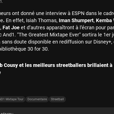
n.
ueurs ont donné une interview à ESPN dans le cadr
re
.
En effet, Isiah Thomas,
Iman Shumpert
,
Kemba 
s
,
Fat Joe
et d’autres apparaîtront à l’écran pour pa
c And1. "The Greatest Mixtape Ever" sortira le 1er j
a sans doute disponible en rediffusion sur Disney+, 
bibliothèque 30 for 30.
 Cousy et les meilleurs streetballers brillaient à 
e
D1 Mixtape Tour
Documentaire
Streetball