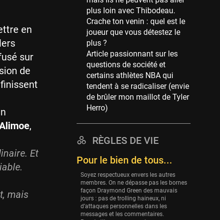
Memphis Grizzlies
plus loin avec Thibodeau.
39 sessions
Crache ton venin : quel est le
ettre en
Cleveland Cavaliers
joueur que vous détestez le
38 sessions
lers
plus ?
Article passionnant sur les
ffusé sur
Orlando Magic
questions de société et
36 sessions
sion de
certains athlètes NBA qui
finissent
Euroleague
tendent à se radicaliser (envie
34 sessions
de brûler mon maillot de Tyler
Herro)
en
Charlotte Hornets
32 sessions
Alimoe
,
Houston Rockets
RÈGLES DE VIE
31 sessions
naire. Et
Pour le bien de tous...
iable.
Washington Wizards
Soyez respectueux envers les autres
29 sessions
membres. On ne dépasse pas les bornes
façon Draymond Green des mauvais
t, mais
Portland Trail Blazers
jours : pas de trolling haineux, ni
27 sessions
d’attaques personnelles dans les
messages et les commentaires.