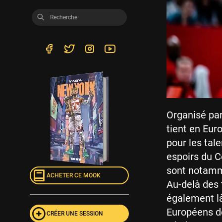
Organisé par
tient en Eur
pour les tal
espoirs du C
sont notamme
ACHETER CE MOOK
Au-delà des 
également l
Européens de
CRÉER UNE SESSION