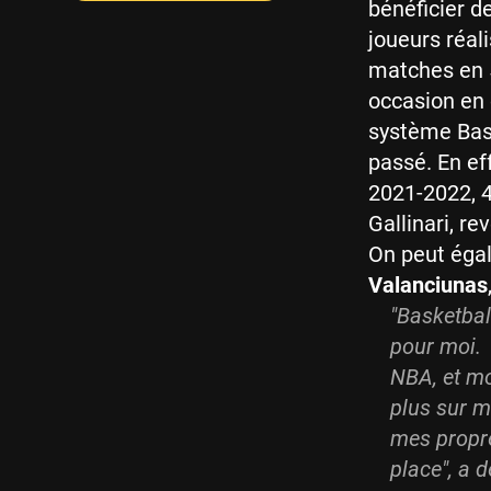
bénéficier de
joueurs réal
matches en 5
occasion en 
système Bask
passé. En ef
2021-2022, 4
Gallinari, r
On peut égal
Valanciunas
"
Basketball
pour moi. 
NBA, et m
plus sur m
mes propre
place", a 