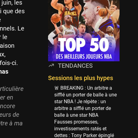
Minnesota Timberwolves
juin, les
114 sessions
i que des
Golden State Warriors
e
113 sessions
nnels. Le
Denver Nuggets
 le
106 sessions
saison
WNBA
x,
97 sessions
ois-ci.
TENDANCES
Philadelphia Sixers
nas
89 sessions
Sessions les plus hypes
Milwaukee Bucks
ticulière
🚨 BREAKING : Un arbitre a
82 sessions
sifflé un porter de balle à une
er en
star NBA ! Je répète : un
Hoop Culture
encore
arbitre a sifflé un porter de
73 sessions
eurs de
balle à une star NBA
Oklahoma City Thunder
Fausses promesses,
être à ma
69 sessions
investissements ratés et
dettes : Tony Parker épinglé