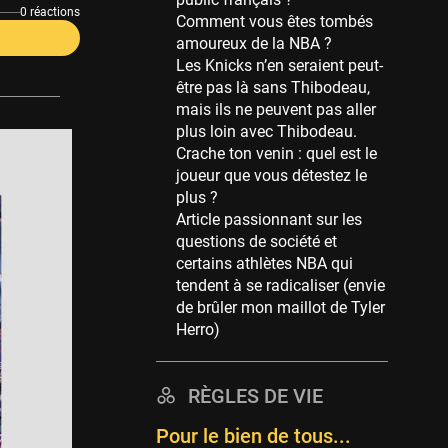
Memphis Grizzlies
0 réactions
Comment vous êtes tombés
39 sessions
amoureux de la NBA ?
Cleveland Cavaliers
Les Knicks n’en seraient peut-
38 sessions
être pas là sans Thibodeau,
mais ils ne peuvent pas aller
Orlando Magic
plus loin avec Thibodeau.
36 sessions
Crache ton venin : quel est le
Euroleague
joueur que vous détestez le
34 sessions
plus ?
Article passionnant sur les
Charlotte Hornets
questions de société et
32 sessions
certains athlètes NBA qui
Houston Rockets
tendent à se radicaliser (envie
31 sessions
de brûler mon maillot de Tyler
Herro)
Washington Wizards
29 sessions
RÈGLES DE VIE
Portland Trail Blazers
27 sessions
Pour le bien de tous...