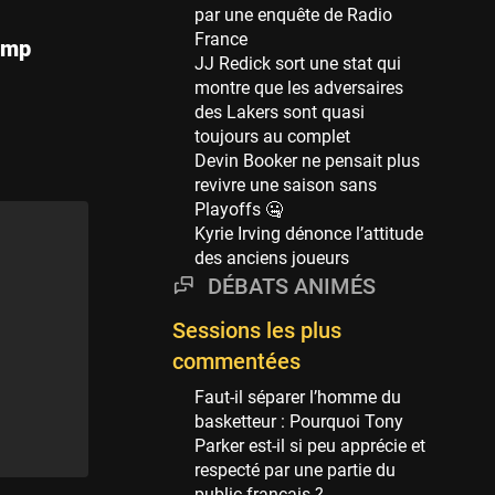
Phoenix Suns
par une enquête de Radio
69 sessions
France
amp
JJ Redick sort une stat qui
Miami Heat
montre que les adversaires
63 sessions
des Lakers sont quasi
Los Angeles Clippers
toujours au complet
61 sessions
Devin Booker ne pensait plus
revivre une saison sans
Indiana Pacers
Playoffs 🤐
53 sessions
Kyrie Irving dénonce l’attitude
New Orleans Pelicans
des anciens joueurs
53 sessions
DÉBATS ANIMÉS
Jeux Olympiques
Sessions les plus
52 sessions
commentées
Atlanta Hawks
Faut-il séparer l’homme du
45 sessions
basketteur : Pourquoi Tony
Chicago Bulls
Parker est-il si peu apprécie et
41 sessions
respecté par une partie du
public français ?