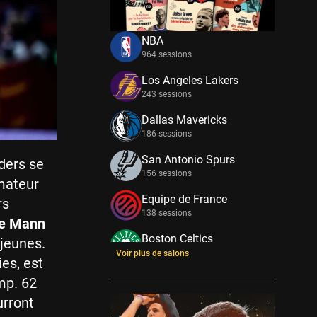
NBA
964 sessions
Los Angeles Lakers
243 sessions
Dallas Mavericks
186 sessions
San Antonio Spurs
ders se
156 sessions
rmateur
Equipe de France
rs
138 sessions
e Mann
Boston Celtics
 jeunes.
133 sessions
Voir plus de salons
ies, est
New York Knicks
mp. 62
114 sessions
urront