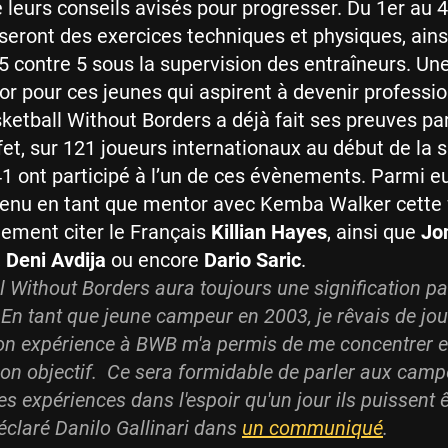
 leurs conseils avisés pour progresser. Du 1er au 4 
iseront des exercices techniques et physiques, ains
 contre 5 sous la supervision des entraîneurs. Un
or pour ces jeunes qui aspirent à devenir professio
etball Without Borders a déjà fait ses preuves par
fet, sur 121 joueurs internationaux au début de la 
1 ont participé à l’un de ces évènements. Parmi eu
evenu en tant que mentor avec Kemba Walker cette f
ement citer le Français
Killian Hayes
, ainsi que
Jo
,
Deni Avdija
ou encore
Dario Saric
.
 Without Borders aura toujours une signification par
En tant que jeune campeur en 2003, je rêvais de jou
on expérience à BWB m'a permis de me concentrer 
on objectif. Ce sera formidable de parler aux camp
s expériences dans l'espoir qu'un jour ils puissent 
déclaré Danilo Gallinari dans
un communiqué
.