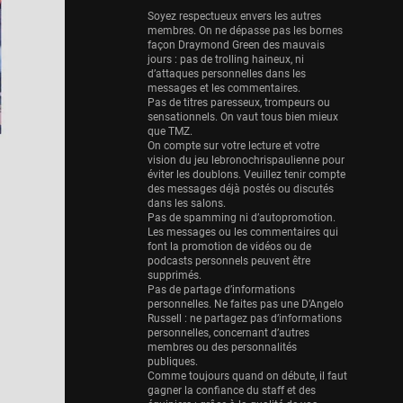
Eurobasket
Soyez respectueux envers les autres
25 sessions
membres. On ne dépasse pas les bornes
façon Draymond Green des mauvais
Detroit Pistons
jours : pas de trolling haineux, ni
25 sessions
d’attaques personnelles dans les
messages et les commentaires.
Brooklyn Nets
Pas de titres paresseux, trompeurs ou
sensationnels. On vaut tous bien mieux
24 sessions
que TMZ.
On compte sur votre lecture et votre
Sacramento Kings
vision du jeu lebronochrispaulienne pour
24 sessions
éviter les doublons. Veuillez tenir compte
des messages déjà postés ou discutés
Utah Jazz
dans les salons.
Pas de spamming ni d’autopromotion.
22 sessions
Les messages ou les commentaires qui
font la promotion de vidéos ou de
Toronto Raptors
podcasts personnels peuvent être
18 sessions
supprimés.
Pas de partage d’informations
REVERSE
personnelles. Ne faites pas une D’Angelo
Russell : ne partagez pas d’informations
11 sessions
personnelles, concernant d’autres
membres ou des personnalités
Bleues
publiques.
0 sessions
Comme toujours quand on débute, il faut
gagner la confiance du staff et des