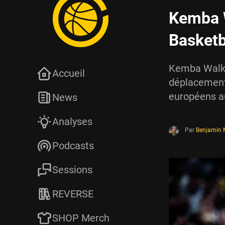
Kemba W
Basketb
Kemba Walker
Accueil
déplacement 
européens a
News
Analyses
Par
Benjamin
Podcasts
Sessions
REVERSE
SHOP Merch