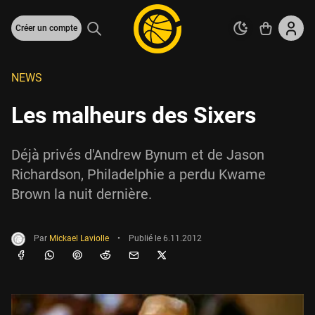
Créer un compte
NEWS
Les malheurs des Sixers
Déjà privés d'Andrew Bynum et de Jason
Richardson, Philadelphie a perdu Kwame
Brown la nuit dernière.
Par
Mickael Laviolle
•
Publié le
6.11.2012