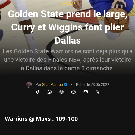
RÉCAP
Golden State prend le large,
Curry et Wiggins font plier
Dallas
Les Golden State Warriors ne sont déjà plus qu'à
une victoire des Finales NBA, après leur victoire
à Dallas dans le game 3 dimanche.
Par
Shaï Mamou
•
Publié le
23.05.2022
Warriors @ Mavs : 109-100