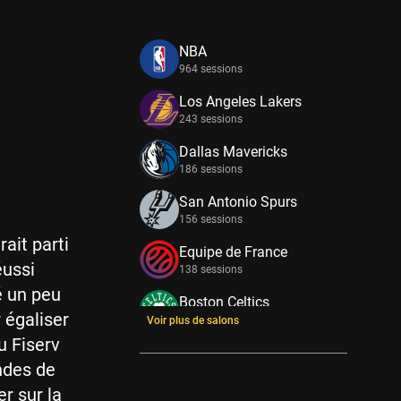
NBA
964 sessions
Los Angeles Lakers
243 sessions
Dallas Mavericks
186 sessions
San Antonio Spurs
156 sessions
ait parti
Equipe de France
éussi
138 sessions
é un peu
Boston Celtics
 égaliser
133 sessions
Voir plus de salons
u Fiserv
New York Knicks
ndes de
114 sessions
er sur la