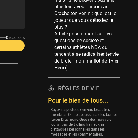
Memphis Grizzlies
plus loin avec Thibodeau.
39 sessions
Crache ton venin : quel est le
Cleveland Cavaliers
joueur que vous détestez le
38 sessions
plus ?
Article passionnant sur les
Orlando Magic
0 réactions
questions de société et
36 sessions
certains athlètes NBA qui
Euroleague
tendent à se radicaliser (envie
34 sessions
de brûler mon maillot de Tyler
Herro)
Charlotte Hornets
32 sessions
Houston Rockets
RÈGLES DE VIE
31 sessions
Pour le bien de tous...
Washington Wizards
Soyez respectueux envers les autres
29 sessions
membres. On ne dépasse pas les bornes
façon Draymond Green des mauvais
Portland Trail Blazers
jours : pas de trolling haineux, ni
27 sessions
d’attaques personnelles dans les
messages et les commentaires.