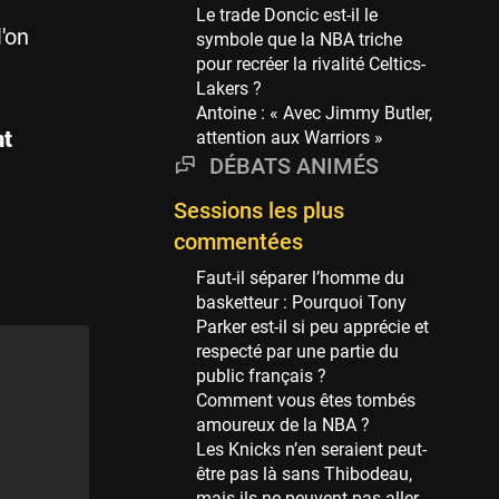
Phoenix Suns
Le trade Doncic est-il le
69 sessions
'on
symbole que la NBA triche
pour recréer la rivalité Celtics-
Miami Heat
Lakers ?
63 sessions
Antoine : « Avec Jimmy Butler,
Los Angeles Clippers
nt
attention aux Warriors »
61 sessions
DÉBATS ANIMÉS
Indiana Pacers
Sessions les plus
53 sessions
commentées
New Orleans Pelicans
53 sessions
Faut-il séparer l’homme du
basketteur : Pourquoi Tony
Jeux Olympiques
Parker est-il si peu apprécie et
52 sessions
respecté par une partie du
public français ?
Atlanta Hawks
Comment vous êtes tombés
45 sessions
amoureux de la NBA ?
Chicago Bulls
Les Knicks n’en seraient peut-
41 sessions
être pas là sans Thibodeau,
mais ils ne peuvent pas aller