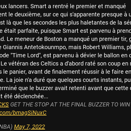
eux lancers. Smart a rentré le premier et manqué
nt le deuxième, sur ce qui s'apparente presque à 
est là que les secondes les plus haletantes de la sé
ée était parfaite, puisque Smart est parvenu à pren
d. Le meneur de Boston a manqué un premier tir, 
e Giannis Antetokounmpo, mais Robert Williams, p
de "Time Lord", est parvenu à dévier le ballon en d
. Le vétéran des Celtics a d'abord raté son coup en
s le panier, avant de finalement réussir à le faire e
e. La joie n'a duré que quelques courts instants, pu
terminé que le buzzer avait retenti avant que cette 
it été déclenchée...
CKS
GET THE STOP AT THE FINAL BUZZER TO WIN
er.com/bmagSiNuxC
@NBA)
May 7, 2022