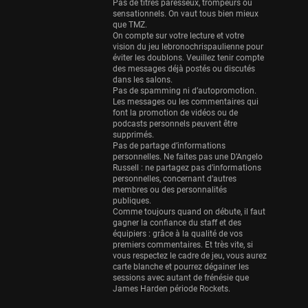
Eurobasket
Pas de titres paresseux, trompeurs ou
sensationnels. On vaut tous bien mieux
25 sessions
que TMZ.
On compte sur votre lecture et votre
Detroit Pistons
vision du jeu lebronochrispaulienne pour
25 sessions
éviter les doublons. Veuillez tenir compte
des messages déjà postés ou discutés
Brooklyn Nets
dans les salons.
Pas de spamming ni d’autopromotion.
24 sessions
Les messages ou les commentaires qui
font la promotion de vidéos ou de
Sacramento Kings
podcasts personnels peuvent être
24 sessions
supprimés.
Pas de partage d’informations
Utah Jazz
personnelles. Ne faites pas une D’Angelo
Russell : ne partagez pas d’informations
22 sessions
personnelles, concernant d’autres
membres ou des personnalités
Toronto Raptors
publiques.
18 sessions
Comme toujours quand on débute, il faut
gagner la confiance du staff et des
REVERSE
équipiers : grâce à la qualité de vos
premiers commentaires. Et très vite, si
11 sessions
vous respectez le cadre de jeu, vous aurez
Bleues
carte blanche et pourrez dégainer les
sessions avec autant de frénésie que
0 sessions
James Harden période Rockets.