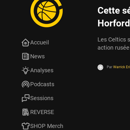
Cette sé
Horford
Les Celtics 
Accueil
action rusée
News
Par
Warrick Er
Analyses
Podcasts
Sessions
REVERSE
SHOP Merch