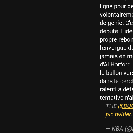
ligne pour d
volontaireme
de génie. C'
débuté. L'id
propre rebon
l'envergue d
jamais en mo
d'Al Horford
le ballon ver
dans le cercl
ralenti a dé
tentative n'a
THE
@BU
pic.twitt
— NBA (