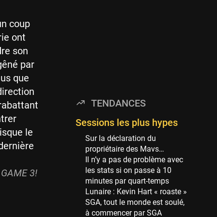
Minnesota Timberwolves
114 sessions
un coup
Golden State Warriors
rie ont
113 sessions
dre son
Denver Nuggets
gêné par
106 sessions
lus que
WNBA
irection
97 sessions
TENDANCES
 rabattant
Philadelphia Sixers
ntrer
89 sessions
Sessions les plus hypes
isque le
Milwaukee Bucks
Sur la déclaration du
dernière
82 sessions
propriétaire des Mavs…
Il n’y a pas de problème avec
Hoop Culture
les stats si on passe à 10
 GAME 3!
73 sessions
minutes par quart-temps
Oklahoma City Thunder
Lunaire : Kevin Hart « roaste »
69 sessions
SGA, tout le monde est soulé,
à commencer par SGA