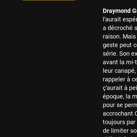
Draymond G
l'aurait espé
a décroché sa
raison. Mais
geste peut c
série. Son e
avant la mi-
leur canapé,
rappeler à c
ç'aurait à p
époque, la m
pour se perm
accrochant Cla
toujours par 
de limiter so