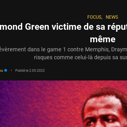
FOCUS
,
NEWS
mond Green victime de sa réputa
même
évèrement dans le game 1 contre Memphis, Draym
risques comme celui-là depuis sa su
ou
•
Publié le
2.05.2022