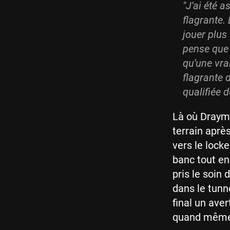
"J'ai été 
flagrante.
jouer plus
pense que 
qu'une vra
flagrante 
qualifiée de
Là où Draymon
terrain aprè
vers le lock
banc tout en
pris le soin 
dans le tunn
final un av
quand même