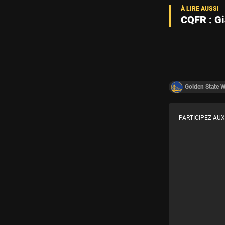
CQFR : Gi
Golden State W
PARTICIPEZ AUX