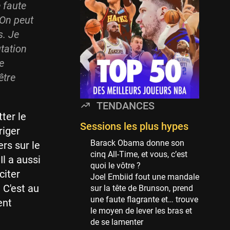
 faute
114 sessions
 On peut
Golden State Warriors
s. Je
113 sessions
tation
Denver Nuggets
e
106 sessions
être
WNBA
97 sessions
TENDANCES
Philadelphia Sixers
ter le
89 sessions
Sessions les plus hypes
riger
Milwaukee Bucks
Barack Obama donne son
rs sur le
82 sessions
cinq All-Time, et vous, c’est
Il a aussi
quoi le vôtre ?
Hoop Culture
citer
Joel Embiid fout une mandale
73 sessions
 C'est au
sur la tête de Brunson, prend
Oklahoma City Thunder
une faute flagrante et… trouve
ent
69 sessions
le moyen de lever les bras et
de se lamenter
Phoenix Suns