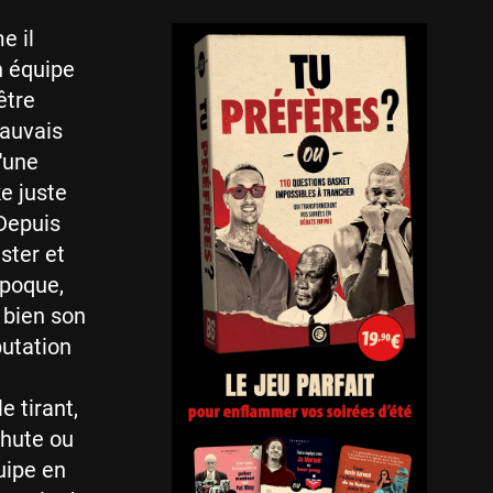
e il
on équipe
être
mauvais
'une
e juste
Depuis
ster et
époque,
 bien son
putation
e tirant,
chute ou
quipe en