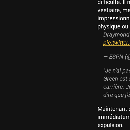
difficulté. I
vestiaire, ma
impressionn
physique ou 
Draymond G
pic.twitt
— ESPN (
"Je n'ai p
Green est 
carrière. J
dire que j
Maintenant q
immédiatemen
expulsion.