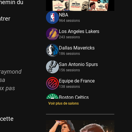
 chemin du
NBA
trer
964 sessions
Los Angeles Lakers
243 sessions
Dallas Mavericks
186 sessions
San Antonio Spurs
 Draymond
156 sessions
 sa
Equipe de France
eux pas
138 sessions
Boston Celtics
133 sessions
Voir plus de salons
New York Knicks
 cette
114 sessions
Minnesota Timberwolves