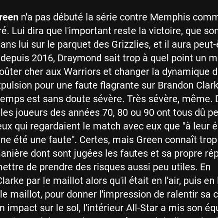
reen
n'a pas débuté la série contre Memphis comm
ré. Lui dira que l'important reste la victoire, que s
ns lui sur le parquet des Grizzlies, et il aura peut-
 depuis 2016, Draymond sait trop à quel point un 
oûter cher aux Warriors et changer la dynamique d
xpulsion pour une faute flagrante sur Brandon Clark
temps est sans doute sévère. Très sévère, même. 
 les joueurs des années 70, 80 ou 90 ont tous dû pe
eux qui regardaient le match avec eux que "à leur 
eine été une faute". Certes, mais Green connaît trop
anière dont sont jugées les fautes et sa propre ré
ettre de prendre des risques aussi peu utiles. En
rke par le maillot alors qu'il était en l'air, puis en l
le maillot, pour donner l'impression de ralentir sa 
n impact sur le sol, l'intérieur All-Star a mis son é