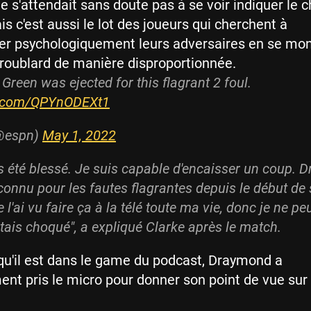
l ne s'attendait sans doute pas à se voir indiquer le
is c'est aussi le lot des joueurs qui cherchent à
er psychologiquement leurs adversaires en se mon
roublard de manière disproportionnée.
reen was ejected for this flagrant 2 foul.
er.com/QPYnODEXt1
@espn)
May 1, 2022
as été blessé. Je suis capable d'encaisser un coup.
connu pour les fautes flagrantes depuis le début de
e l'ai vu faire ça à la télé toute ma vie, donc je ne p
'étais choqué", a expliqué Clarke après le match.
u'il est dans le game du podcast, Draymond a
t pris le micro pour donner son point de vue sur