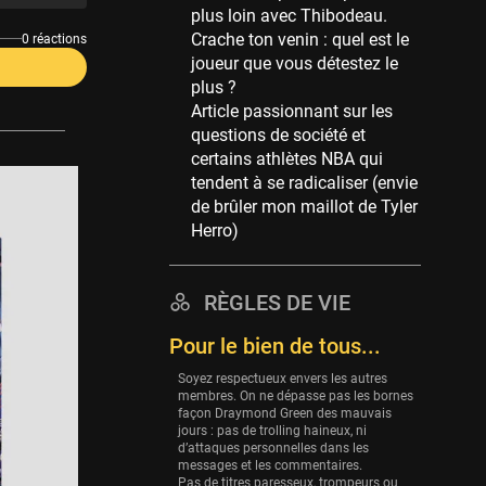
plus loin avec Thibodeau.
39 sessions
Crache ton venin : quel est le
0 réactions
Cleveland Cavaliers
joueur que vous détestez le
38 sessions
plus ?
Article passionnant sur les
Orlando Magic
questions de société et
36 sessions
certains athlètes NBA qui
Euroleague
tendent à se radicaliser (envie
34 sessions
de brûler mon maillot de Tyler
Herro)
Charlotte Hornets
32 sessions
Houston Rockets
RÈGLES DE VIE
31 sessions
Pour le bien de tous...
Washington Wizards
Soyez respectueux envers les autres
29 sessions
membres. On ne dépasse pas les bornes
façon Draymond Green des mauvais
Portland Trail Blazers
jours : pas de trolling haineux, ni
27 sessions
d’attaques personnelles dans les
messages et les commentaires.
Eurobasket
Pas de titres paresseux, trompeurs ou