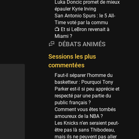
Luka Doncic promet de mieux
69 sessions
épauler Kyrie Irving
San Antonio Spurs : le 5 All-
Miami Heat
Time voté par la commu
63 sessions
📺 Et si LeBron revenait à
Los Angeles Clippers
Miami ?
61 sessions
DÉBATS ANIMÉS
Indiana Pacers
Sessions les plus
53 sessions
commentées
New Orleans Pelicans
53 sessions
Faut-il séparer l’homme du
basketteur : Pourquoi Tony
Jeux Olympiques
Parker est-il si peu apprécie et
52 sessions
respecté par une partie du
public français ?
Atlanta Hawks
Comment vous êtes tombés
45 sessions
amoureux de la NBA ?
Chicago Bulls
Les Knicks n’en seraient peut-
41 sessions
être pas là sans Thibodeau,
mais ils ne peuvent pas aller
Memphis Grizzlies