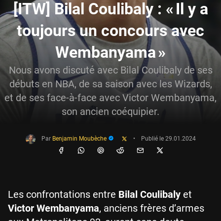
[ITW] Bilal Coulibaly : « Il y a
toujours un concours avec
Wembanyama »
Nous avons discuté avec Bilal Coulibaly de ses
débuts en NBA, de sa saison avec les Wizards,
et de ses face-à-face avec Victor Wembanyama,
son ancien coéquipier.
Par
Benjamin Moubèche
•
Publié le
29.01.2024
Les confrontations entre
Bilal Coulibaly
et
Victor Wembanyama
, anciens frères d’armes