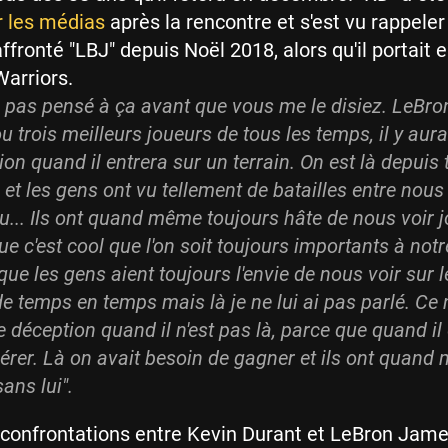
r les médias
après la rencontre et s'est vu rappeler 
affronté "LBJ" depuis Noël 2018, alors qu'il portait 
Warriors.
s pas pensé à ça avant que vous me le disiez. LeBron
u trois meilleurs joueurs de tous les temps, il y aur
tion quand il entrera sur un terrain. On est là depuis
et les gens ont vu tellement de batailles entre nous
u... Ils ont quand même toujours hâte de nous voir j
e c'est cool que l'on soit toujours importants à not
ue les gens aient toujours l'envie de nous voir sur l
de temps en temps mais là je ne lui ai pas parlé. Ce 
 déception quand il n'est pas là, parce que quand il es
gérer. Là on avait besoin de gagner et ils ont quand
ans lui".
 confrontations entre Kevin Durant et LeBron Jame