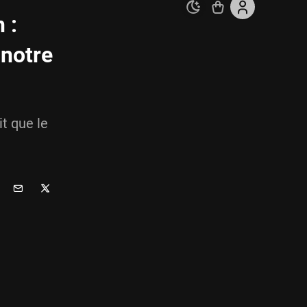
 :
 notre
t que le