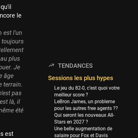
Minnesota Timberwolves
qu'il
114 sessions
encore le
Golden State Warriors
113 sessions
 est l'un
Denver Nuggets
a toujours
106 sessions
 tellement
WNBA
 au plus
97 sessions
TENDANCES
ouer. Je
Philadelphia Sixers
re âge
89 sessions
Sessions les plus hypes
e terrain.
Milwaukee Bucks
Le jeu du 82-0, c’est quoi votre
n'est pas
82 sessions
meilleur score ?
t là, il
LeBron James, un probleme
Hoop Culture
pour les autres free agents ??
 même été
73 sessions
Qui seront les nouveaux All-
Oklahoma City Thunder
Stars en 2027 ?
69 sessions
Une belle augmentation de
s est
salaire pour Fox et Davis