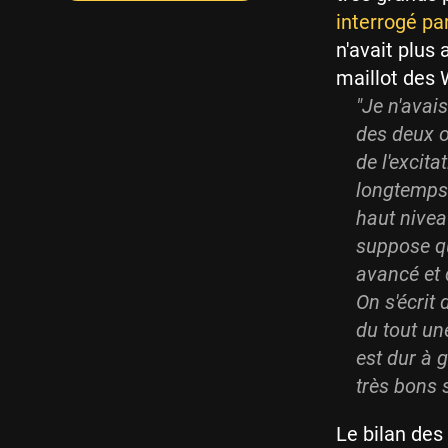
interrogé pa
n'avait plus 
maillot des 
"Je n'avai
des deux o
de l'excita
longtemps 
haut nivea
suppose qu
avancé et q
On s'écrit 
du tout une
est dur à 
très bons s
Le bilan des