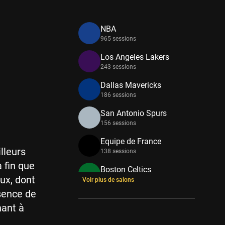
NBA
965 sessions
Los Angeles Lakers
243 sessions
Dallas Mavericks
186 sessions
San Antonio Spurs
156 sessions
Equipe de France
lleurs
138 sessions
a fin que
Boston Celtics
ux, dont
133 sessions
Voir plus de salons
sence de
New York Knicks
hant à
114 sessions