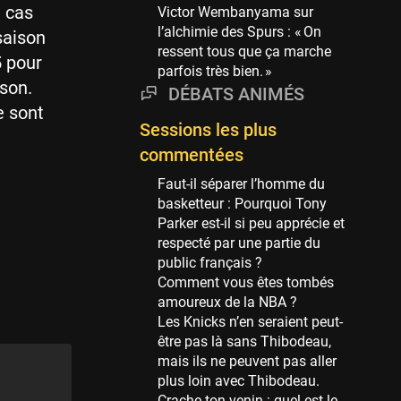
Phoenix Suns
e cas
Victor Wembanyama sur
69 sessions
l’alchimie des Spurs : « On
saison
ressent tous que ça marche
Miami Heat
5 pour
parfois très bien. »
63 sessions
son.
DÉBATS ANIMÉS
Los Angeles Clippers
e sont
61 sessions
Sessions les plus
Indiana Pacers
commentées
53 sessions
Faut-il séparer l’homme du
New Orleans Pelicans
basketteur : Pourquoi Tony
53 sessions
Parker est-il si peu apprécie et
respecté par une partie du
Jeux Olympiques
public français ?
52 sessions
Comment vous êtes tombés
amoureux de la NBA ?
Atlanta Hawks
Les Knicks n’en seraient peut-
45 sessions
être pas là sans Thibodeau,
Chicago Bulls
mais ils ne peuvent pas aller
41 sessions
plus loin avec Thibodeau.
Crache ton venin : quel est le