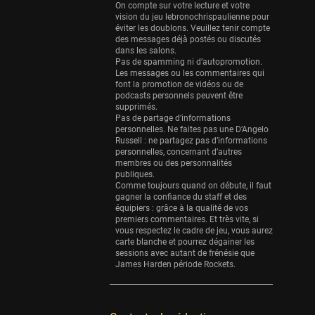
Eurobasket
On compte sur votre lecture et votre
25 sessions
vision du jeu lebronochrispaulienne pour
éviter les doublons. Veuillez tenir compte
Detroit Pistons
des messages déjà postés ou discutés
dans les salons.
25 sessions
Pas de spamming ni d’autopromotion.
Les messages ou les commentaires qui
Brooklyn Nets
font la promotion de vidéos ou de
24 sessions
podcasts personnels peuvent être
supprimés.
Sacramento Kings
Pas de partage d’informations
personnelles. Ne faites pas une D’Angelo
24 sessions
Russell : ne partagez pas d’informations
personnelles, concernant d’autres
Utah Jazz
membres ou des personnalités
22 sessions
publiques.
Comme toujours quand on débute, il faut
Toronto Raptors
gagner la confiance du staff et des
équipiers : grâce à la qualité de vos
18 sessions
premiers commentaires. Et très vite, si
vous respectez le cadre de jeu, vous aurez
REVERSE
carte blanche et pourrez dégainer les
11 sessions
sessions avec autant de frénésie que
James Harden période Rockets.
Bleues
0 sessions