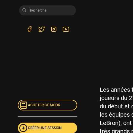
Les années f
joueurs du 21
du début et 
ACHETER CE MOOK
les équipes 
LeBron), ont
CRÉER UNE SESSION
très grands 