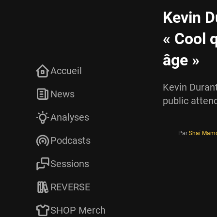
Kevin Du
« Cool 
âge »
Accueil
Kevin Durant
News
public atten
Analyses
Par
Shaï Mam
Podcasts
Sessions
REVERSE
SHOP Merch