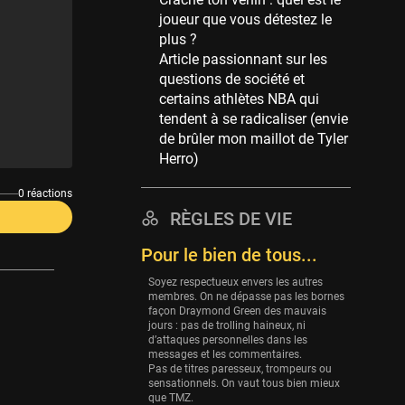
Memphis Grizzlies
joueur que vous détestez le
39 sessions
plus ?
Cleveland Cavaliers
Article passionnant sur les
38 sessions
questions de société et
certains athlètes NBA qui
Orlando Magic
tendent à se radicaliser (envie
36 sessions
de brûler mon maillot de Tyler
Euroleague
Herro)
34 sessions
0 réactions
Charlotte Hornets
RÈGLES DE VIE
32 sessions
Pour le bien de tous...
Houston Rockets
31 sessions
Soyez respectueux envers les autres
membres. On ne dépasse pas les bornes
Washington Wizards
façon Draymond Green des mauvais
29 sessions
jours : pas de trolling haineux, ni
d’attaques personnelles dans les
Portland Trail Blazers
messages et les commentaires.
Pas de titres paresseux, trompeurs ou
27 sessions
sensationnels. On vaut tous bien mieux
que TMZ.