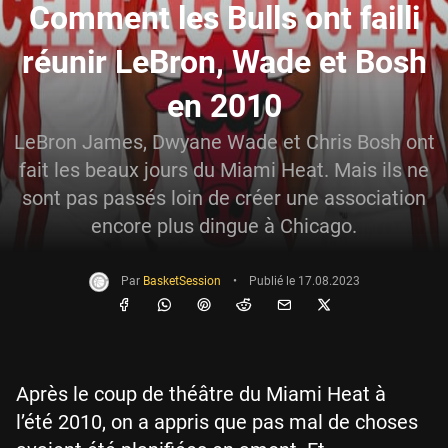
Comment les Bulls ont failli
réunir LeBron, Wade et Bosh
en 2010
LeBron James, Dwyane Wade et Chris Bosh ont
fait les beaux jours du Miami Heat. Mais ils ne
sont pas passés loin de créer une association
encore plus dingue à Chicago.
Par
BasketSession
•
Publié le
17.08.2023
Après le coup de théâtre du Miami Heat à
l’été 2010, on a appris que pas mal de choses