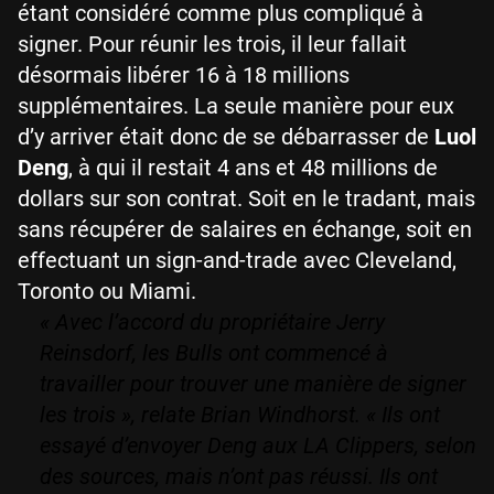
étant considéré comme plus compliqué à
signer. Pour réunir les trois, il leur fallait
désormais libérer 16 à 18 millions
supplémentaires. La seule manière pour eux
d’y arriver était donc de se débarrasser de
Luol
Deng
, à qui il restait 4 ans et 48 millions de
dollars sur son contrat. Soit en le tradant, mais
sans récupérer de salaires en échange, soit en
effectuant un sign-and-trade avec Cleveland,
Toronto ou Miami.
« Avec l’accord du propriétaire Jerry
Reinsdorf, les Bulls ont commencé à
travailler pour trouver une manière de signer
les trois », relate Brian Windhorst. « Ils ont
essayé d’envoyer Deng aux LA Clippers, selon
des sources, mais n’ont pas réussi. Ils ont