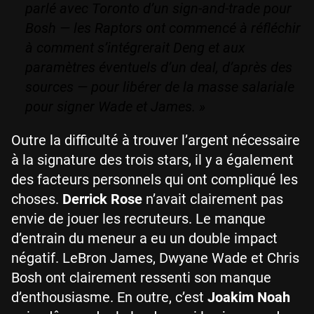
parlé avec Toronto d’un sign-and-trade pour
Bosh — les Raptors ont commencé à réfléchir
à comment s’intégrerait Deng et aux
paramètres éventuels d’un deal, d’après des
sources — pour libérer de la masse salariale
pour signer Wade et James. »
Outre la difficulté à trouver l’argent nécessaire
à la signature des trois stars, il y a également
des facteurs personnels qui ont compliqué les
choses.
Derrick Rose
n’avait clairement pas
envie de jouer les recruteurs. Le manque
d’entrain du meneur a eu un double impact
négatif. LeBron James, Dwyane Wade et Chris
Bosh ont clairement ressenti son manque
d’enthousiasme. En outre, c’est
Joakim Noah