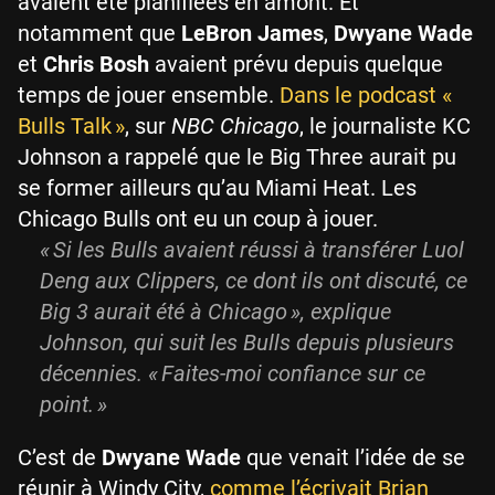
avaient été planifiées en amont. Et
notamment que
LeBron James
,
Dwyane Wade
et
Chris Bosh
avaient prévu depuis quelque
temps de jouer ensemble.
Dans le podcast «
Bulls Talk »
, sur
NBC Chicago
, le journaliste KC
Johnson a rappelé que le Big Three aurait pu
se former ailleurs qu’au Miami Heat. Les
Chicago Bulls ont eu un coup à jouer.
« Si les Bulls avaient réussi à transférer Luol
Deng aux Clippers, ce dont ils ont discuté, ce
Big 3 aurait été à Chicago », explique
Johnson, qui suit les Bulls depuis plusieurs
décennies. « Faites-moi confiance sur ce
point. »
C’est de
Dwyane Wade
que venait l’idée de se
réunir à Windy City,
comme l’écrivait Brian