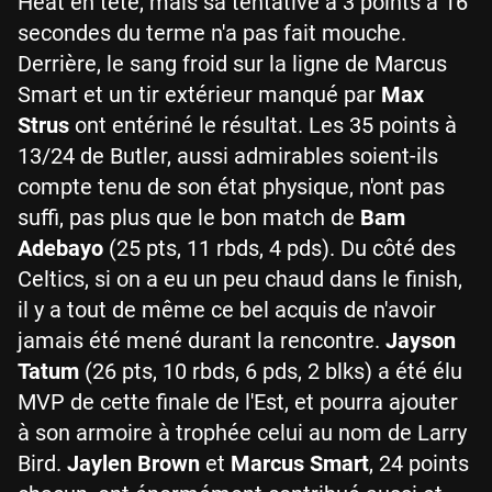
Heat en tête, mais sa tentative à 3 points à 16
secondes du terme n'a pas fait mouche.
Derrière, le sang froid sur la ligne de Marcus
Smart et un tir extérieur manqué par
Max
Strus
ont entériné le résultat. Les 35 points à
13/24 de Butler, aussi admirables soient-ils
compte tenu de son état physique, n'ont pas
suffi, pas plus que le bon match de
Bam
Adebayo
(25 pts, 11 rbds, 4 pds). Du côté des
Celtics, si on a eu un peu chaud dans le finish,
il y a tout de même ce bel acquis de n'avoir
jamais été mené durant la rencontre.
Jayson
Tatum
(26 pts, 10 rbds, 6 pds, 2 blks) a été élu
MVP de cette finale de l'Est, et pourra ajouter
à son armoire à trophée celui au nom de Larry
Bird.
Jaylen Brown
et
Marcus Smart
, 24 points