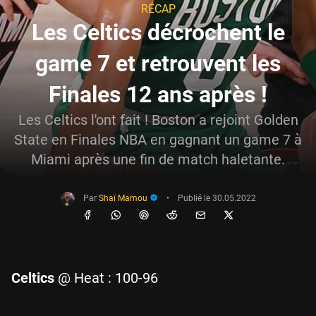
RÉCAP
Les Celtics décrochent le
game 7 et retrouvent les
Finales 12 ans après !
Les Celtics l'ont fait ! Boston a rejoint Golden
State en Finales NBA en gagnant un game 7 à
Miami après une fin de match haletante.
Par
Shaï Mamou
•
Publié le
30.05.2022
Celtics
@ Heat : 100-96