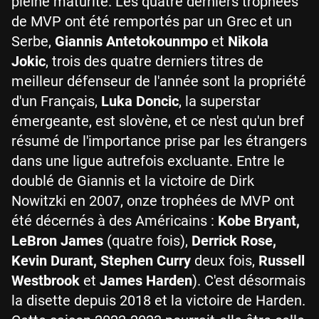
pleine maturité. Les quatre derniers trophées
de MVP ont été remportés par un Grec et un
Serbe,
Giannis Antetokounmpo
et
Nikola
Jokic
, trois des quatre derniers titres de
meilleur défenseur de l'année sont la propriété
d'un Français,
Luka Doncic
, la superstar
émergeante, est slovène, et ce n'est qu'un bref
résumé de l'importance prise par les étrangers
dans une ligue autrefois excluante. Entre le
doublé de Giannis et la victoire de Dirk
Nowitzki en 2007, onze trophées de MVP ont
été décernés à des Américains :
Kobe Bryant,
LeBron James
(quatre fois),
Derrick Rose,
Kevin Durant, Stephen Curry
deux fois,
Russell
Westbrook
et
James Harden
). C'est désormais
la disette depuis 2018 et la victoire de Harden.