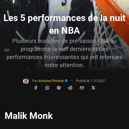
FOCUS
Les 5 performances de la nuit
en NBA
Plusieurs matches de pré-saison NBA au
programme la nuit dernière et des
performances intéressantes qui ont retenues
notre attention.
Par
Antoine Pimmel
•
Publié le
7.10.2021
Malik Monk