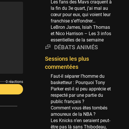
Les fans des Mavs craquent à
69 sessions
la fin du 3e quart, j’ai mal au
cœur pour eux, qui voient leur
Miami Heat
franchise s’effondrer…
63 sessions
LeBron James, Isiah Thomas
Los Angeles Clippers
et Nico Harrison – Les 3 infos
61 sessions
essentielles de la semaine
DÉBATS ANIMÉS
Indiana Pacers
53 sessions
Sessions les plus
New Orleans Pelicans
commentées
53 sessions
Faut-il séparer l’homme du
Jeux Olympiques
0 réactions
basketteur : Pourquoi Tony
52 sessions
Parker est-il si peu apprécie et
respecté par une partie du
Atlanta Hawks
public français ?
45 sessions
Comment vous êtes tombés
Chicago Bulls
amoureux de la NBA ?
41 sessions
Les Knicks n’en seraient peut-
être pas là sans Thibodeau,
Memphis Grizzlies