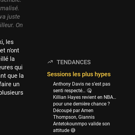
114 sessions
rmalisé.
Golden State Warriors
va juste
113 sessions
lleur. On
Denver Nuggets
106 sessions
i, les
WNBA
et n'ont
97 sessions
llé la
TENDANCES
Philadelphia Sixers
eures qui
89 sessions
Sessions les plus hypes
nt que la
Milwaukee Bucks
faire un
Anthony Davis ne s’est pas
82 sessions
senti respecté… 🤐
plusieurs
Killian Hayes revient en NBA…
Hoop Culture
pour une dernière chance ?
73 sessions
Découpé par Amen
Oklahoma City Thunder
Thompson, Giannis
69 sessions
Antetokounmpo valide son
attitude 😅
Phoenix Suns