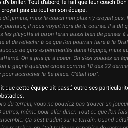
s d'y briller. Tout d'abord, le fait que leur coach Do
croyait pas du tout en son équipe.
 dit jamais, mais le coach non plus n'y croyait pas. Il 
 journaux, il nous voyait hors de la course. Il a dit 
as les playoffs et qu'on ferait aussi bien de penser à
e et de réfléchir à ce que l'on pourrait faire à la Dra
aucoup de gars expérimentés dans l'équipe, mais au
 affamé. On a pris ça à coeur. On s'est soudés en équ
u'on a gagné quelque chose comme 18 des 22 dernie
pour accrocher la 8e place. C'était fou".
ait que cette équipe ait passé outre ses particulari
obstacles.
rs du terrain, vous ne pouviez pas trouver un joueu
 autres, même pour aller dîner. Tout ce que l'on faisa
ensemble. Ça s'est traduit sur le terrain. Quand c'étai
les matches, on était toujours capables de rester 