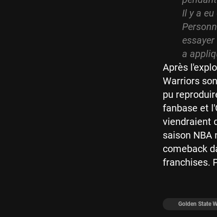
Il y a e
Personne
essayer 
a appliq
Après l'expl
Warriors son
pu reproduir
fanbase et l
viendraient 
saison NBA n
comeback da
franchises. 
Golden State W