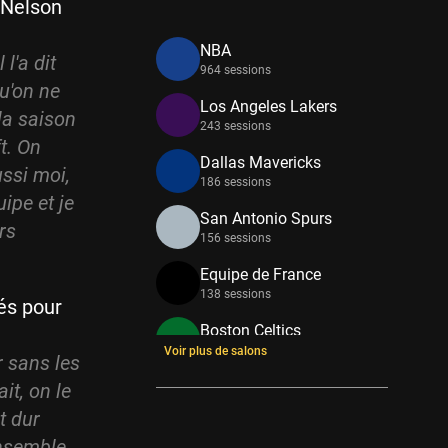
n Nelson
NBA
l'a dit
964 sessions
qu'on ne
Los Angeles Lakers
 la saison
243 sessions
ft. On
Dallas Mavericks
ssi moi,
186 sessions
ipe et je
San Antonio Spurs
rs
156 sessions
Equipe de France
138 sessions
tés pour
Boston Celtics
133 sessions
Voir plus de salons
r sans les
New York Knicks
it, on le
114 sessions
t dur
Minnesota Timberwolves
ensemble.