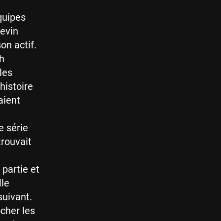
quipes
evin
on actif.
h
les
histoire
aient
e série
trouvait
 partie et
lle
suivant.
cher les