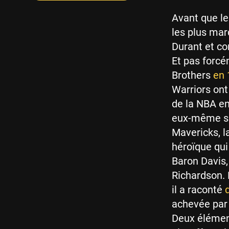
Avant que le
les plus mar
Durant et con
Et pas forcé
Brothers
en 
Warriors ont 
de la NBA en
eux-même sur
Mavericks, l
héroïque qui
Baron Davis,
Richardson. M
il a raconté
achevée par 
Deux élément