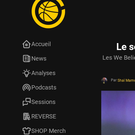
Accueil
Le s
Les We Belie
News
Analyses
Par
Shaï Mam
Podcasts
Sessions
REVERSE
SHOP Merch