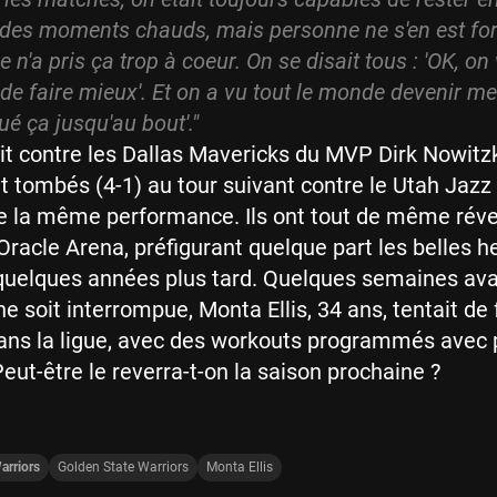
u des moments chauds, mais personne ne s'en est fo
 n'a pris ça trop à coeur. On se disait tous : 'OK, on 
de faire mieux'. Et on a vu tout le monde devenir mei
ué ça jusqu'au bout'."
oit contre les Dallas Mavericks du MVP Dirk Nowitzk
t tombés (4-1) au tour suivant contre le Utah Jazz 
e la même performance. Ils ont tout de même révei
'Oracle Arena, préfigurant quelque part les belles h
quelques années plus tard. Quelques semaines ava
e soit interrompue, Monta Ellis, 34 ans, tentait de 
ns la ligue, avec des workouts programmés avec 
Peut-être le reverra-t-on la saison prochaine ?
arriors
Golden State Warriors
Monta Ellis