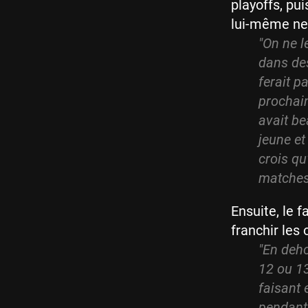
playoffs, pui
lui-même ne 
"On ne le
dans des
ferait p
prochain
avait be
jeune et
crois q
matches 
Ensuite, le f
franchir les 
"En deho
12 ou 13
faisant 
pendant 