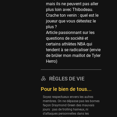
mais ils ne peuvent pas aller
39 sessions
plus loin avec Thibodeau.
Cleveland Cavaliers
Crache ton venin : quel est le
38 sessions
joueur que vous détestez le
plus ?
Orlando Magic
Article passionnant sur les
36 sessions
questions de société et
Euroleague
certains athlètes NBA qui
34 sessions
tendent à se radicaliser (envie
de brûler mon maillot de Tyler
Charlotte Hornets
Herro)
32 sessions
Houston Rockets
31 sessions
RÈGLES DE VIE
Washington Wizards
Pour le bien de tous...
29 sessions
Soyez respectueux envers les autres
Portland Trail Blazers
membres. On ne dépasse pas les bornes
façon Draymond Green des mauvais
27 sessions
jours : pas de trolling haineux, ni
d’attaques personnelles dans les
Eurobasket