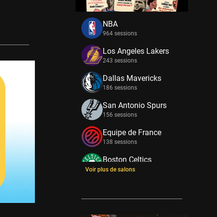
NBA
964 sessions
Los Angeles Lakers
243 sessions
Dallas Mavericks
186 sessions
San Antonio Spurs
156 sessions
Equipe de France
138 sessions
Boston Celtics
133 sessions
Voir plus de salons
New York Knicks
114 sessions
Minnesota