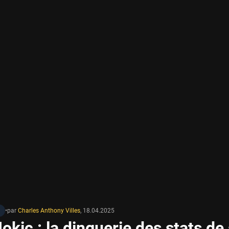
•
par
Charles Anthony Villes
,
18.04.2025
okic : la dinguerie des stats de