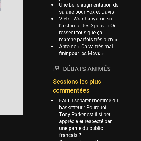
Une belle augmentation de
Phoenix Suns
salaire pour Fox et Davis
69 sessions
Victor Wembanyama sur
l’alchimie des Spurs : « On
Miami Heat
ressent tous que ça
63 sessions
marche parfois très bien. »
Los Angeles Clippers
Antoine « Ça va très mal
61 sessions
finir pour les Mavs »
Indiana Pacers
53 sessions
DÉBATS ANIMÉS
New Orleans Pelicans
Sessions les plus
53 sessions
commentées
Jeux Olympiques
Faut-il séparer l’homme du
52 sessions
basketteur : Pourquoi
Atlanta Hawks
Tony Parker est-il si peu
45 sessions
apprécie et respecté par
une partie du public
Chicago Bulls
français ?
41 sessions