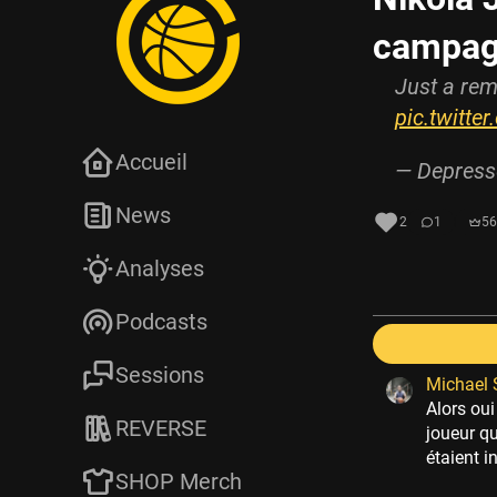
campagn
Just a rem
pic.twitt
Accueil
— Depress
News
2
1
56
Analyses
Podcasts
Sessions
Michael 
Alors oui
REVERSE
joueur qu
étaient i
SHOP Merch