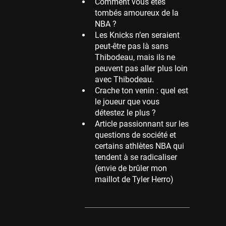
Comment vous êtes
tombés amoureux de la
Memphis Grizzlies
NBA ?
39 sessions
Les Knicks n’en seraient
Cleveland Cavaliers
peut-être pas là sans
38 sessions
Thibodeau, mais ils ne
peuvent pas aller plus loin
Orlando Magic
avec Thibodeau.
36 sessions
Crache ton venin : quel est
Euroleague
le joueur que vous
34 sessions
détestez le plus ?
Article passionnant sur les
Charlotte Hornets
questions de société et
32 sessions
certains athlètes NBA qui
Houston Rockets
tendent à se radicaliser
31 sessions
(envie de brûler mon
maillot de Tyler Herro)
Washington Wizards
29 sessions
Portland Trail Blazers
27 sessions