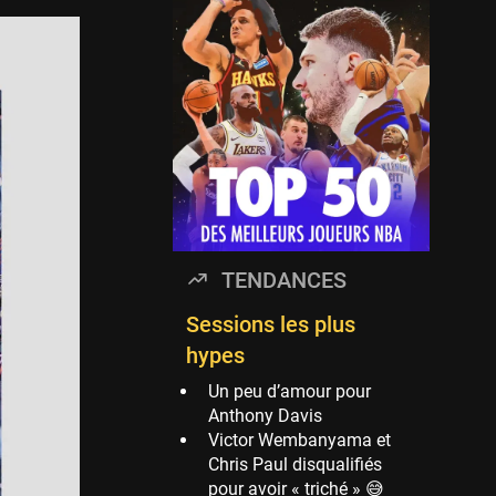
Timberwolves
114 sessions
Golden State Warriors
113 sessions
Denver Nuggets
106 sessions
WNBA
97 sessions
Philadelphia Sixers
TENDANCES
89 sessions
Milwaukee Bucks
Sessions les plus
82 sessions
hypes
Hoop Culture
Un peu d’amour pour
73 sessions
Anthony Davis
Victor Wembanyama et
Oklahoma City
Chris Paul disqualifiés
Thunder
pour avoir « triché » 😅
69 sessions