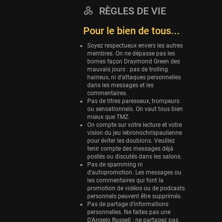
RÈGLES DE VIE
Eurobasket
25 sessions
Pour le bien de tous...
Detroit Pistons
Soyez respectueux envers les autres
25 sessions
membres. On ne dépasse pas les
bornes façon Draymond Green des
Brooklyn Nets
mauvais jours : pas de trolling
haineux, ni d’attaques personnelles
24 sessions
dans les messages et les
commentaires.
Sacramento Kings
Pas de titres paresseux, trompeurs
24 sessions
ou sensationnels. On vaut tous bien
mieux que TMZ.
Utah Jazz
On compte sur votre lecture et votre
vision du jeu lebronochrispaulienne
22 sessions
pour éviter les doublons. Veuillez
tenir compte des messages déjà
Toronto Raptors
postés ou discutés dans les salons.
18 sessions
Pas de spamming ni
d’autopromotion. Les messages ou
REVERSE
les commentaires qui font la
promotion de vidéos ou de podcasts
11 sessions
personnels peuvent être supprimés.
Bleues
Pas de partage d’informations
personnelles. Ne faites pas une
0 sessions
D’Angelo Russell : ne partagez pas