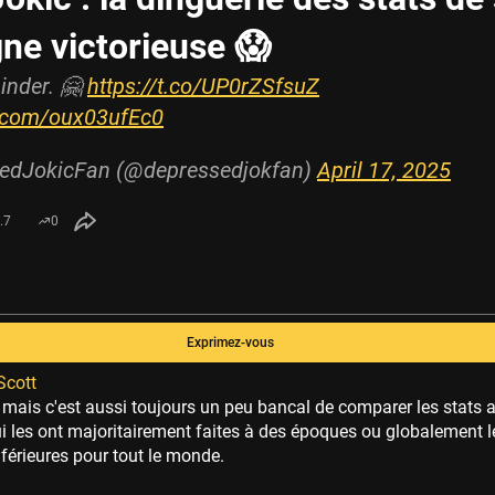
e victorieuse 😱
inder. 🤗
https://t.co/UP0rZSfsuZ
er.com/oux03ufEc0
edJokicFan (@depressedjokfan)
April 17, 2025
.7
0
Exprimez-vous
Scott
 mais c'est aussi toujours un peu bancal de comparer les stats 
i les ont majoritairement faites à des époques ou globalement l
nférieures pour tout le monde.