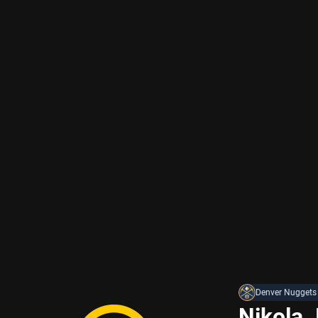
Denver Nuggets
Nikola J