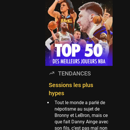
Timberwolves
114 sessions
Golden State Warriors
113 sessions
Denver Nuggets
106 sessions
WNBA
97 sessions
Philadelphia Sixers
TENDANCES
89 sessions
Milwaukee Bucks
Sessions les plus
82 sessions
hypes
Hoop Culture
Tout le monde a parlé de
73 sessions
népotisme au sujet de
Bronny et LeBron, mais ce
Oklahoma City
que fait Danny Ainge avec
Thunder
son fils, c’est pas mal non
69 sessions