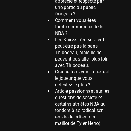
apprécie et respecté par
une partie du public
Memphis Grizzlies
français ?
39 sessions
Comment vous êtes
Cleveland Cavaliers
tombés amoureux de la
38 sessions
NBA ?
Les Knicks n’en seraient
Orlando Magic
peut-être pas là sans
36 sessions
Thibodeau, mais ils ne
Euroleague
peuvent pas aller plus loin
34 sessions
avec Thibodeau.
Crache ton venin : quel est
Charlotte Hornets
le joueur que vous
32 sessions
détestez le plus ?
Houston Rockets
Article passionnant sur les
31 sessions
questions de société et
certains athlètes NBA qui
Washington Wizards
tendent à se radicaliser
29 sessions
(envie de brûler mon
Portland Trail Blazers
maillot de Tyler Herro)
27 sessions