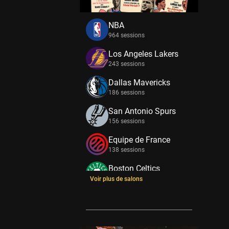
NBA
964 sessions
Los Angeles Lakers
243 sessions
Dallas Mavericks
186 sessions
San Antonio Spurs
156 sessions
Equipe de France
138 sessions
Boston Celtics
133 sessions
Voir plus de salons
New York Knicks
114 sessions
Minnesota