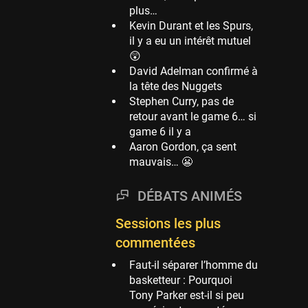
plus…
Phoenix Suns
Kevin Durant et les Spurs,
69 sessions
il y a eu un intérêt mutuel
😲
Miami Heat
David Adelman confirmé à
63 sessions
la tête des Nuggets
Los Angeles Clippers
Stephen Curry, pas de
61 sessions
retour avant le game 6… si
game 6 il y a
Indiana Pacers
Aaron Gordon, ça sent
53 sessions
mauvais… 😬
New Orleans Pelicans
53 sessions
DÉBATS ANIMÉS
Jeux Olympiques
Sessions les plus
52 sessions
commentées
Atlanta Hawks
45 sessions
Faut-il séparer l’homme du
basketteur : Pourquoi
Chicago Bulls
Tony Parker est-il si peu
41 sessions