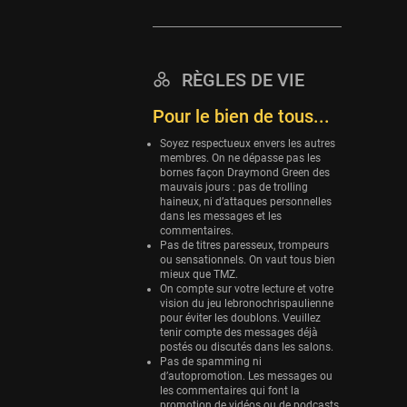
Eurobasket
25 sessions
Detroit Pistons
RÈGLES DE VIE
25 sessions
Pour le bien de tous...
Brooklyn Nets
24 sessions
Soyez respectueux envers les autres
membres. On ne dépasse pas les
bornes façon Draymond Green des
Sacramento Kings
mauvais jours : pas de trolling
24 sessions
haineux, ni d’attaques personnelles
dans les messages et les
Utah Jazz
commentaires.
22 sessions
Pas de titres paresseux, trompeurs
ou sensationnels. On vaut tous bien
mieux que TMZ.
Toronto Raptors
On compte sur votre lecture et votre
18 sessions
vision du jeu lebronochrispaulienne
pour éviter les doublons. Veuillez
REVERSE
tenir compte des messages déjà
11 sessions
postés ou discutés dans les salons.
Pas de spamming ni
Bleues
d’autopromotion. Les messages ou
les commentaires qui font la
0 sessions
promotion de vidéos ou de podcasts