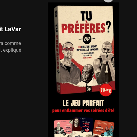
it LaVar
tera comme
t expliqué