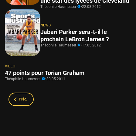
une star des lycées de Cleveland
Théophile Haumesser
•
22.08.2012
NEWS
Jabari Parker sera-t-il le
prochain LeBron James ?
Théophile Haumesser
•
17.05.2012
VIDÉO
47 points pour Torian Graham
Théophile Haumesser
•
30.05.2011
Préc.