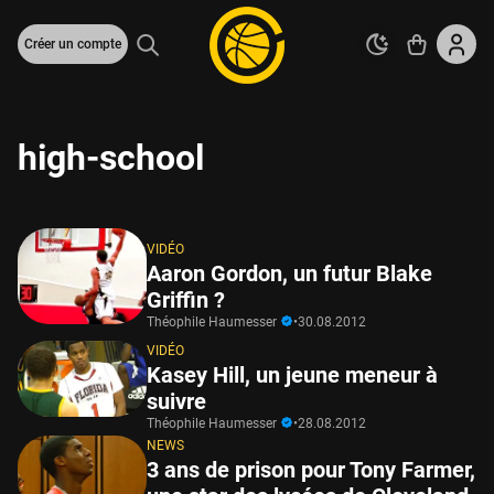
Créer un compte
high-school
VIDÉO
Aaron Gordon, un futur Blake
Griffin ?
Théophile Haumesser
•
30.08.2012
VIDÉO
Kasey Hill, un jeune meneur à
suivre
Théophile Haumesser
•
28.08.2012
NEWS
3 ans de prison pour Tony Farmer,