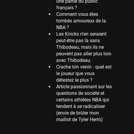
une partie du public
français ?
Memphis Grizzlies
Comment vous êtes
39 sessions
tombés amoureux de la
Cleveland Cavaliers
NBA ?
38 sessions
Les Knicks n’en seraient
peut-être pas là sans
Orlando Magic
Thibodeau, mais ils ne
36 sessions
peuvent pas aller plus loin
Euroleague
avec Thibodeau.
34 sessions
Crache ton venin : quel est
le joueur que vous
Charlotte Hornets
détestez le plus ?
32 sessions
Article passionnant sur les
Houston Rockets
questions de société et
31 sessions
certains athlètes NBA qui
tendent à se radicaliser
Washington Wizards
(envie de brûler mon
29 sessions
maillot de Tyler Herro)
Portland Trail Blazers
27 sessions