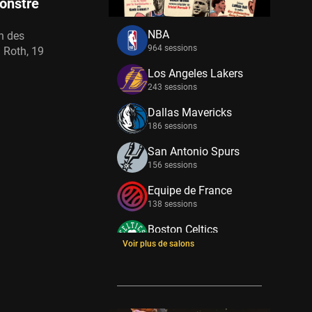
monstre
NBA
un des
964 sessions
 Roth, 19
Los Angeles Lakers
243 sessions
Dallas Mavericks
186 sessions
San Antonio Spurs
156 sessions
Equipe de France
138 sessions
Boston Celtics
133 sessions
Voir plus de salons
New York Knicks
114 sessions
Minnesota