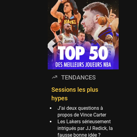
Timberwolves
114 sessions
Golden State Warriors
113 sessions
Denver Nuggets
106 sessions
WNBA
97 sessions
Philadelphia Sixers
TENDANCES
89 sessions
Milwaukee Bucks
Sessions les plus
82 sessions
hypes
Hoop Culture
J’ai deux questions à
73 sessions
propos de Vince Carter
Les Lakers sérieusement
Oklahoma City
intrigués par JJ Redick, la
Thunder
fausse bonne idée ?
69 sessions