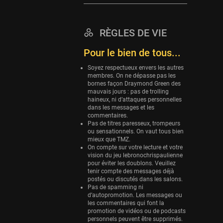
Eurobasket
25 sessions
RÈGLES DE VIE
Detroit Pistons
Pour le bien de tous...
25 sessions
Brooklyn Nets
Soyez respectueux envers les autres
membres. On ne dépasse pas les
24 sessions
bornes façon Draymond Green des
mauvais jours : pas de trolling
Sacramento Kings
haineux, ni d’attaques personnelles
24 sessions
dans les messages et les
commentaires.
Utah Jazz
Pas de titres paresseux, trompeurs
ou sensationnels. On vaut tous bien
22 sessions
mieux que TMZ.
On compte sur votre lecture et votre
Toronto Raptors
vision du jeu lebronochrispaulienne
18 sessions
pour éviter les doublons. Veuillez
tenir compte des messages déjà
REVERSE
postés ou discutés dans les salons.
Pas de spamming ni
11 sessions
d’autopromotion. Les messages ou
les commentaires qui font la
Bleues
promotion de vidéos ou de podcasts
0 sessions
personnels peuvent être supprimés.