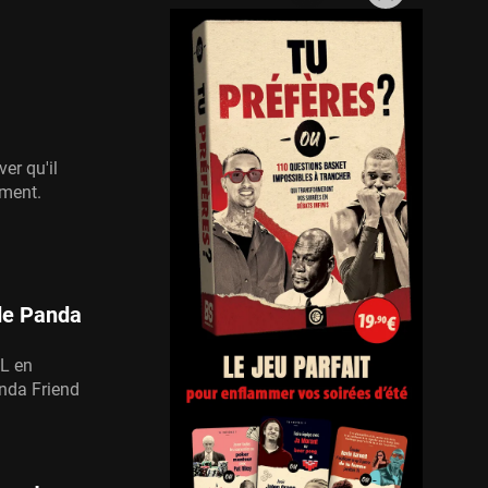
er qu'il
ement.
de Panda
BL en
nda Friend