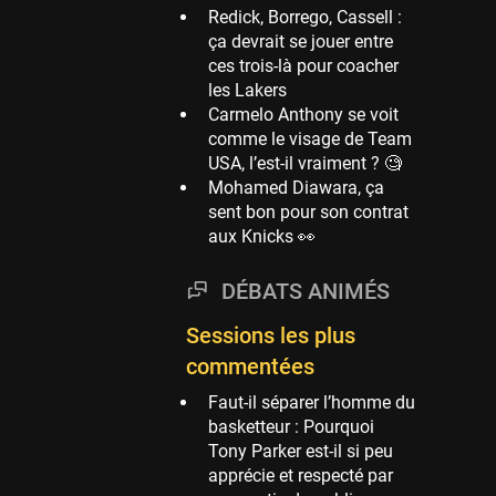
Redick, Borrego, Cassell :
Phoenix Suns
ça devrait se jouer entre
69 sessions
ces trois-là pour coacher
les Lakers
Miami Heat
Carmelo Anthony se voit
63 sessions
comme le visage de Team
Los Angeles Clippers
USA, l’est-il vraiment ? 🧐
61 sessions
Mohamed Diawara, ça
sent bon pour son contrat
Indiana Pacers
aux Knicks 👀
53 sessions
New Orleans Pelicans
DÉBATS ANIMÉS
53 sessions
Sessions les plus
Jeux Olympiques
52 sessions
commentées
Atlanta Hawks
Faut-il séparer l’homme du
45 sessions
basketteur : Pourquoi
Tony Parker est-il si peu
Chicago Bulls
apprécie et respecté par
41 sessions