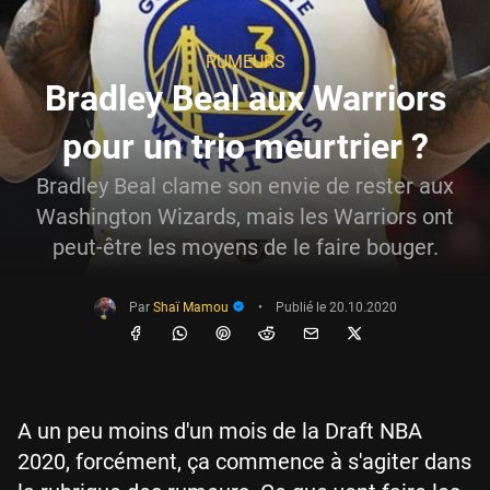
RUMEURS
Bradley Beal aux Warriors
pour un trio meurtrier ?
Bradley Beal clame son envie de rester aux
Washington Wizards, mais les Warriors ont
peut-être les moyens de le faire bouger.
Par
Shaï Mamou
•
Publié le
20.10.2020
A un peu moins d'un mois de la Draft NBA
2020, forcément, ça commence à s'agiter dans