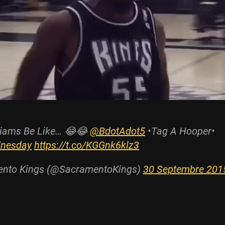
liams Be Like… 😂😂
@BdotAdot5
•Tag A Hooper•
dnesday
https://t.co/KGGnk6klz3
nto Kings (@SacramentoKings)
30 Septembre 201