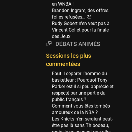
Phoenix Suns
en WNBA !
69 sessions
Brandon Ingram, des offres
folles refusées… 🤑
Miami Heat
Rudy Gobert n’en veut pas à
63 sessions
Vincent Collet pour la finale
Los Angeles Clippers
des Jeux
61 sessions
DÉBATS ANIMÉS
Indiana Pacers
Sessions les plus
53 sessions
commentées
New Orleans Pelicans
53 sessions
Faut-il séparer l’homme du
basketteur : Pourquoi Tony
Jeux Olympiques
Parker est-il si peu apprécie et
52 sessions
respecté par une partie du
public français ?
Atlanta Hawks
Comment vous êtes tombés
45 sessions
amoureux de la NBA ?
Chicago Bulls
Les Knicks n’en seraient peut-
41 sessions
être pas là sans Thibodeau,
mais ils ne peuvent pas aller