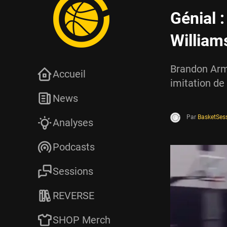
Génial 
Williams
Brandon Arms
Accueil
imitation de 
News
Par
BasketSes
Analyses
Podcasts
Sessions
REVERSE
SHOP Merch