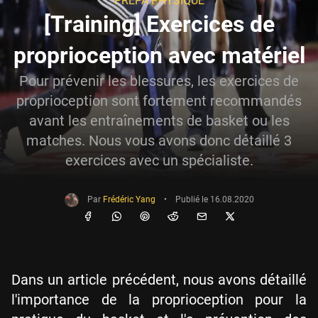
PRÉPA PHYSIQUE
[Training] Exercices de
proprioception avec matériel
Pour prévenir les blessures, les exercices de
proprioception sont fortement recommandés
avant les entraînements de basket ou les
matches. Nous vous avons donc détaillé 3
exercices avec un spécialiste.
Par
Frédéric Yang
•
Publié le
16.08.2020
Dans un article précédent, nous avons détaillé
l'importance de la proprioception pour la