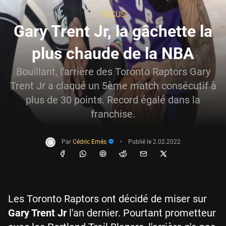
FOCUS
Gary Trent Jr, la gâchette la
plus chaude de la NBA
Bouillant, l'arrière des Toronto Raptors Gary
Trent Jr a claqué un 5ème match consécutif à
plus de 30 points. Record égalé dans la
franchise.
Par
Cédric Emés
•
Publié le
2.02.2022
Les Toronto Raptors ont décidé de miser sur
Gary Trent Jr
l'an dernier. Pourtant prometteur