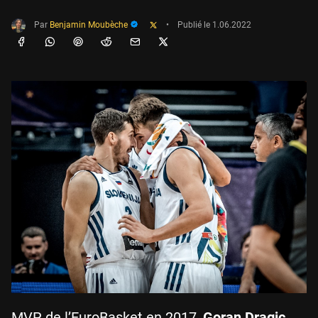
Par
Benjamin Moubèche
•
Publié le
1.06.2022
MVP de l’EuroBasket en 2017,
Goran Dragic