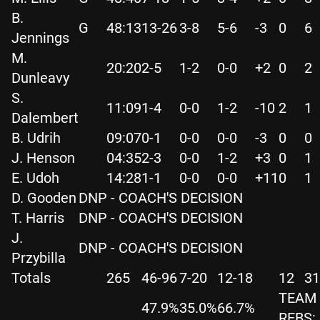
B.
G
48:13
13-26
3-8
5-6
-3
0
6
Jennings
M.
20:20
2-5
1-2
0-0
+2
0
2
Dunleavy
S.
11:09
1-4
0-0
1-2
-10
2
1
Dalembert
B. Udrih
09:07
0-1
0-0
0-0
-3
0
0
J. Henson
04:35
2-3
0-0
1-2
+3
0
1
E. Udoh
14:28
1-1
0-0
0-0
+11
0
1
D. Gooden
DNP - COACH'S DECISION
T. Harris
DNP - COACH'S DECISION
J.
DNP - COACH'S DECISION
Przybilla
Totals
265
46-96
7-20
12-18
12
31
TEAM
47.9%
35.0%
66.7%
REBS: