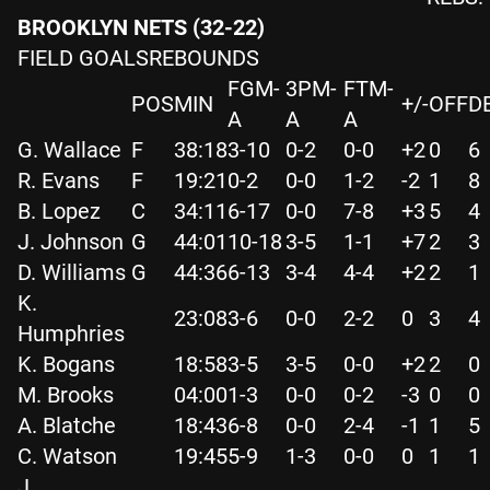
BROOKLYN NETS (32-22)
FIELD GOALSREBOUNDS
FGM-
3PM-
FTM-
POS
MIN
+/-
OFF
D
A
A
A
G. Wallace
F
38:18
3-10
0-2
0-0
+2
0
6
R. Evans
F
19:21
0-2
0-0
1-2
-2
1
8
B. Lopez
C
34:11
6-17
0-0
7-8
+3
5
4
J. Johnson
G
44:01
10-18
3-5
1-1
+7
2
3
D. Williams
G
44:36
6-13
3-4
4-4
+2
2
1
K.
23:08
3-6
0-0
2-2
0
3
4
Humphries
K. Bogans
18:58
3-5
3-5
0-0
+2
2
0
M. Brooks
04:00
1-3
0-0
0-2
-3
0
0
A. Blatche
18:43
6-8
0-0
2-4
-1
1
5
C. Watson
19:45
5-9
1-3
0-0
0
1
1
J.