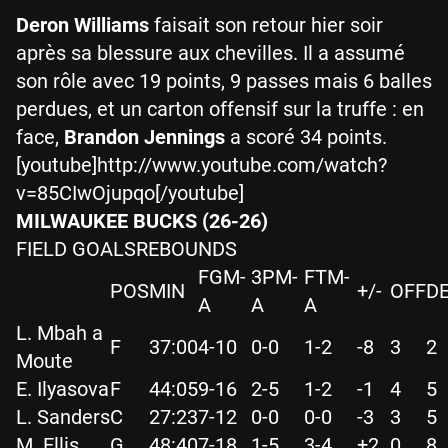
Deron Williams
faisait son retour hier soir
après sa blessure aux chevilles. Il a assumé
son rôle avec 19 points, 9 passes mais 6 balles
perdues, et un carton offensif sur la truffe : en
face,
Brandon Jennings
a scoré 34 points.
[youtube]http://www.youtube.com/watch?
v=85CIwOjupqo[/youtube]
MILWAUKEE BUCKS (26-26)
FIELD GOALSREBOUNDS
FGM-
3PM-
FTM-
POS
MIN
+/-
OFF
D
A
A
A
L. Mbah a
F
37:00
4-10
0-0
1-2
-8
3
2
Moute
E. Ilyasova
F
44:05
9-16
2-5
1-2
-1
4
5
L. Sanders
C
27:23
7-12
0-0
0-0
-3
3
5
M. Ellis
G
48:40
7-18
1-5
3-4
+2
0
8