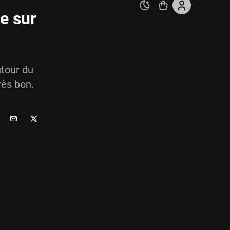
e sur
utour du
rès bon.