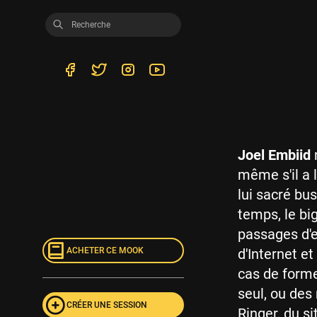
Joel Embiid
même s'il a l
lui sacré bu
temps, le bi
passages d'e
d'Internet e
ACHETER CE MOOK
cas de forme
seul, ou des
CRÉER UNE SESSION
Ringer, du si