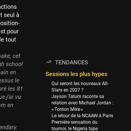
Minnesota Timberwolves
actions
114 sessions
t seul à
Golden State Warriors
osition-
113 sessions
est pour
Denver Nuggets
le tout
106 sessions
WNBA
hake, cet
97 sessions
TENDANCES
igh school
Philadelphia Sixers
main en
89 sessions
Sessions les plus hypes
essus le
Milwaukee Bucks
Qui seront les nouveaux All-
oré les 81
82 sessions
Stars en 2027 ?
e j'ai vu
Jayson Tatum raconte sa
Hoop Culture
relation avec Michael Jordan :
ram en
73 sessions
« Tonton Mike »
Oklahoma City Thunder
Le retour de la NCAAW à Paris
69 sessions
Première sensation du
endary.
tournoi, le Nigeria tape