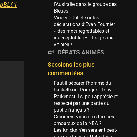
Phoenix Suns
kpBL91
l’Australie dans le groupe des
69 sessions
Bleues !
Vincent Collet sur les
Miami Heat
déclarations d’Evan Fournier :
63 sessions
« des mots regrettables et
Los Angeles Clippers
inacceptables »… Le groupe
61 sessions
vit bien !
DÉBATS ANIMÉS
Indiana Pacers
53 sessions
Sessions les plus
New Orleans Pelicans
commentées
53 sessions
Faut-il séparer l’homme du
Jeux Olympiques
basketteur : Pourquoi Tony
52 sessions
Parker est-il si peu apprécie et
respecté par une partie du
Atlanta Hawks
public français ?
45 sessions
Comment vous êtes tombés
Chicago Bulls
amoureux de la NBA ?
41 sessions
Les Knicks n’en seraient peut-
être pas là sans Thibodeau,