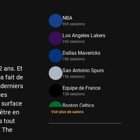
NBA
965 sessions
Los Angeles Lakers
243 sessions
Dallas Mavericks
186 sessions
 ans. Et
San Antonio Spurs
a fait de
156 sessions
 derniers
Equipe de France
ues
138 sessions
 surface
Boston Celtics
 être en
133 sessions
Voir plus de salons
s tout
New York Knicks
. The
114 sessions