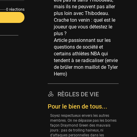
Memphis Grizzlies
mais ils ne peuvent pas aller
39 sessions
0 réactions
plus loin avec Thibodeau.
Cleveland Cavaliers
Crache ton venin : quel est le
38 sessions
joueur que vous détestez le
plus ?
Orlando Magic
Article passionnant sur les
36 sessions
questions de société et
Euroleague
certains athlètes NBA qui
34 sessions
tendent à se radicaliser (envie
de brûler mon maillot de Tyler
Charlotte Hornets
Herro)
32 sessions
Houston Rockets
31 sessions
RÈGLES DE VIE
Washington Wizards
Pour le bien de tous...
29 sessions
Soyez respectueux envers les autres
Portland Trail Blazers
membres. On ne dépasse pas les bornes
façon Draymond Green des mauvais
27 sessions
jours : pas de trolling haineux, ni
d’attaques personnelles dans les