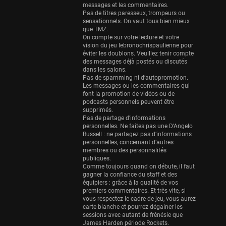
Eurobasket
messages et les commentaires.
25 sessions
Pas de titres paresseux, trompeurs ou
sensationnels. On vaut tous bien mieux
Detroit Pistons
que TMZ.
On compte sur votre lecture et votre
25 sessions
vision du jeu lebronochrispaulienne pour
éviter les doublons. Veuillez tenir compte
Brooklyn Nets
des messages déjà postés ou discutés
24 sessions
dans les salons.
Pas de spamming ni d’autopromotion.
Sacramento Kings
Les messages ou les commentaires qui
font la promotion de vidéos ou de
24 sessions
podcasts personnels peuvent être
supprimés.
Utah Jazz
Pas de partage d’informations
22 sessions
personnelles. Ne faites pas une D’Angelo
Russell : ne partagez pas d’informations
Toronto Raptors
personnelles, concernant d’autres
membres ou des personnalités
18 sessions
publiques.
Comme toujours quand on débute, il faut
REVERSE
gagner la confiance du staff et des
11 sessions
équipiers : grâce à la qualité de vos
premiers commentaires. Et très vite, si
Bleues
vous respectez le cadre de jeu, vous aurez
0 sessions
carte blanche et pourrez dégainer les
sessions avec autant de frénésie que
James Harden période Rockets.