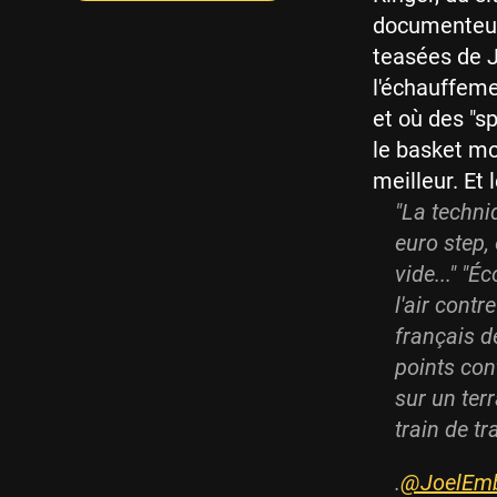
documenteur
teasées de J
l'échauffeme
et où des "s
le basket mon
meilleur. Et
"La techni
euro step, 
vide..." "
l'air contr
français d
points con
sur un ter
train de tr
.
@JoelEmb