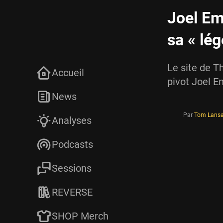
Joel Em
sa « lé
Le site de T
Accueil
pivot Joel E
News
Par
Tom Lans
Analyses
Podcasts
Sessions
REVERSE
SHOP Merch