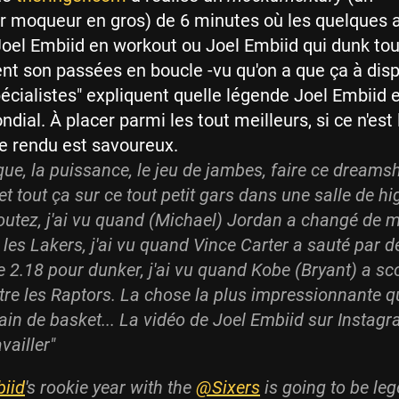
 moqueur en gros) de 6 minutes où les quelques 
oel Embiid en workout ou Joel Embiid qui dunk tou
nt son passées en boucle -vu qu'on a que ça à disp
pécialistes" expliquent quelle légende Joel Embiid 
dial. À placer parmi les tout meilleurs, si ce n'est 
 le rendu est savoureux.
que, la puissance, le jeu de jambes, faire ce dreams
et tout ça sur ce tout petit gars dans une salle de h
Écoutez, j'ai vu quand (Michael) Jordan a changé de 
e les Lakers, j'ai vu quand Vince Carter a sauté par d
e 2.18 pour dunker, j'ai vu quand Kobe (Bryant) a sc
tre les Raptors. La chose la plus impressionnante qu
rain de basket... La vidéo de Joel Embiid sur Instag
availler"
iid
's rookie year with the
@Sixers
is going to be leg