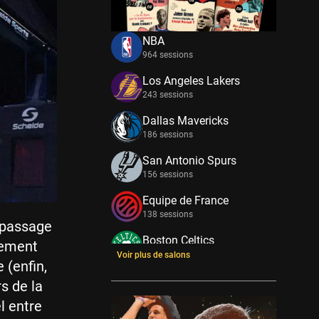
NBA
964 sessions
Los Angeles Lakers
243 sessions
Dallas Mavericks
186 sessions
San Antonio Spurs
156 sessions
Equipe de France
138 sessions
 passage
Boston Celtics
nement
133 sessions
Voir plus de salons
 (enfin,
New York Knicks
s de la
114 sessions
l entre