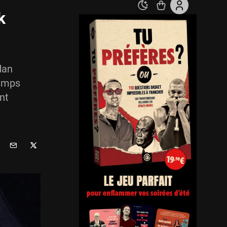
k
dan
temps
ant