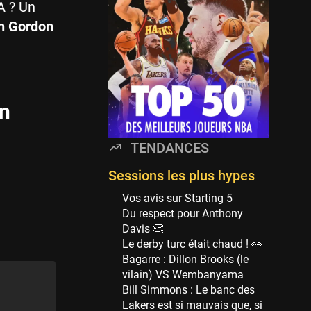
Minnesota Timberwolves
A ? Un
114 sessions
on Gordon
Golden State Warriors
113 sessions
Denver Nuggets
106 sessions
an
WNBA
97 sessions
TENDANCES
Philadelphia Sixers
89 sessions
Sessions les plus hypes
Milwaukee Bucks
Vos avis sur Starting 5
82 sessions
Du respect pour Anthony
Davis 👏
Hoop Culture
Le derby turc était chaud ! 👀
73 sessions
Bagarre : Dillon Brooks (le
Oklahoma City Thunder
vilain) VS Wembanyama
69 sessions
Bill Simmons : Le banc des
Lakers est si mauvais que, si