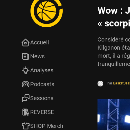
Wow : J
« scorp
Considéré c
Accueil
Kilganon éta
mort, il a ré
News
tranquilleme
Analyses
Podcasts
Par
BasketSes
Sessions
REVERSE
SHOP Merch