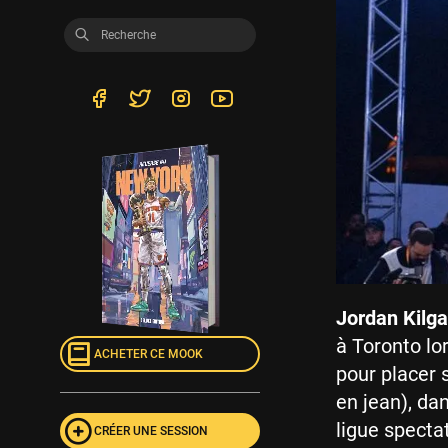
Jordan Kilg
à Toronto lo
ACHETER CE MOOK
pour placer s
en jean), dan
ligue specta
CRÉER UNE SESSION