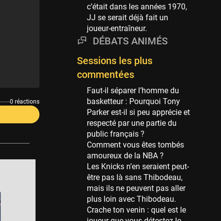
Phoenix Suns
c’était dans les années 1970,
69 sessions
JJ se serait déjà fait un
joueur-entraîneur.
Miami Heat
63 sessions
DÉBATS ANIMÉS
Los Angeles Clippers
Sessions les plus
61 sessions
commentées
Indiana Pacers
Faut-il séparer l’homme du
53 sessions
basketteur : Pourquoi Tony
0 réactions
New Orleans Pelicans
Parker est-il si peu apprécie et
53 sessions
respecté par une partie du
public français ?
Jeux Olympiques
Comment vous êtes tombés
52 sessions
amoureux de la NBA ?
Les Knicks n’en seraient peut-
Atlanta Hawks
être pas là sans Thibodeau,
45 sessions
mais ils ne peuvent pas aller
Chicago Bulls
plus loin avec Thibodeau.
41 sessions
Crache ton venin : quel est le
joueur que vous détestez le