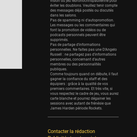
Eurobasket
vision du jeu lebronochrispaulienne pour
éviter les doublons. Veuillez tenir compte
25 sessions
des messages déjà postés ou discutés
dans les salons.
Detroit Pistons
Pas de spamming ni d’autopromotion.
25 sessions
Les messages ou les commentaires qui
font la promotion de vidéos ou de
Brooklyn Nets
podcasts personnels peuvent être
supprimés.
24 sessions
Pas de partage d’informations
personnelles. Ne faites pas une D’Angelo
Sacramento Kings
Russell : ne partagez pas d’informations
24 sessions
personnelles, concernant d’autres
membres ou des personnalités
Utah Jazz
publiques.
Comme toujours quand on débute, il faut
22 sessions
gagner la confiance du staff et des
équipiers : grâce à la qualité de vos
Toronto Raptors
premiers commentaires. Et très vite, si
18 sessions
vous respectez le cadre de jeu, vous aurez
carte blanche et pourrez dégainer les
REVERSE
sessions avec autant de frénésie que
James Harden période Rockets.
11 sessions
Bleues
0 sessions
Contacter la rédaction