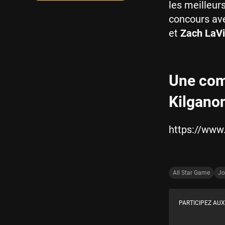
les meilleur
concours a
et
Zach LaV
Une com
Kilgano
https://ww
All Star Game
Jo
PARTICIPEZ AUX