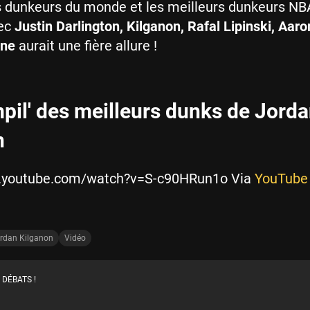
s dunkeurs du monde et les meilleurs dunkeurs NB
vec
Justin Darlington, Kilganon, Rafal Lipinski, Aar
ine
aurait une fière allure !
pil' des meilleurs dunks de Jord
n
w.youtube.com/watch?v=S-c90HRun1o Via
YouTube
rdan Kilganon
Vidéo
 DÉBATS !