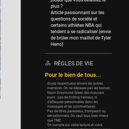
Memphis Grizzlies
plus ?
39 sessions
Article passionnant sur les
Cleveland Cavaliers
questions de société et
38 sessions
certains athlètes NBA qui
tendent à se radicaliser (envie
Orlando Magic
de brûler mon maillot de Tyler
36 sessions
Herro)
Euroleague
34 sessions
RÈGLES DE VIE
Charlotte Hornets
32 sessions
Pour le bien de tous...
Houston Rockets
Soyez respectueux envers les autres
31 sessions
membres. On ne dépasse pas les bornes
façon Draymond Green des mauvais
Washington Wizards
jours : pas de trolling haineux, ni
d’attaques personnelles dans les
29 sessions
messages et les commentaires.
Pas de titres paresseux, trompeurs ou
Portland Trail Blazers
sensationnels. On vaut tous bien mieux
27 sessions
que TMZ.
On compte sur votre lecture et votre