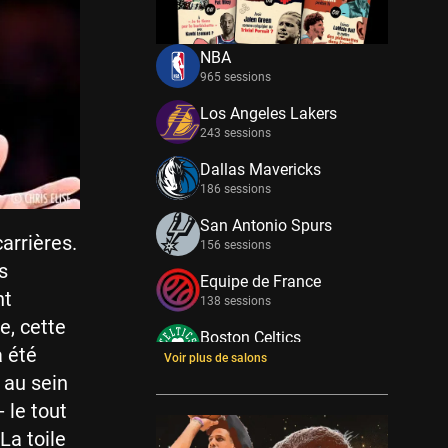
NBA
965 sessions
Los Angeles Lakers
243 sessions
Dallas Mavericks
186 sessions
San Antonio Spurs
arrières.
156 sessions
s
Equipe de France
nt
138 sessions
e, cette
Boston Celtics
 été
133 sessions
Voir plus de salons
 au sein
New York Knicks
 le tout
114 sessions
La toile