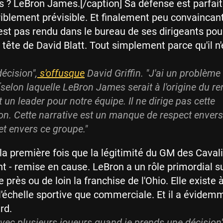
s ? LeBron James.[/caption] Sa défense est parfait
riblement prévisible. Et finalement peu convaincan
est pas rendu dans le bureau de ses dirigeants pou
tête de David Blatt. Tout simplement parce qu'il n'
écision",
s'offusque
David Griffin. "J'ai un problème
 [selon laquelle LeBron James serait à l'origine du re
est un leader pour notre équipe. Il ne dirige pas cette
on. Cette narrative est un manque de respect envers
 et envers ce groupe."
 la première fois que la légitimité du GM des Cavali
t - remise en cause. LeBron a un rôle primordial su
 près ou de loin la franchise de l'Ohio. Elle existe 
à l'échelle sportive que commerciale. Et il a évidem
rd.
avec plusieurs joueurs quand je prends une décision"