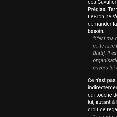
des Cavalier
Précise. Ter
LeBron ne s'
demander la 
besoin.
"C'est ma d
cette idée
Blatt]. Il 
organisati
envers lui
Ce n'est pas
indirectemen
qui touche de
lui, autant 
droit de rega
"Je parle 