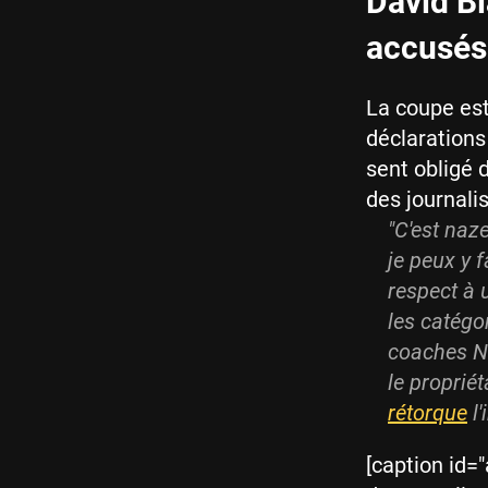
David Bl
accusés
La coupe est
déclaration
sent obligé 
des journalis
"C'est naz
je peux y 
respect à
les catégo
coaches NB
le propriét
rétorque
l'
[caption id=