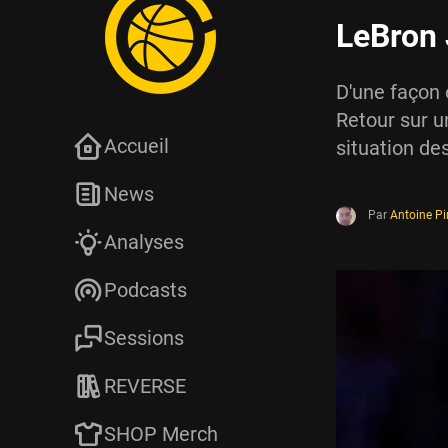
LeBron J
D'une façon 
Retour sur u
Accueil
situation de
News
Par
Antoine P
Analyses
Podcasts
Sessions
REVERSE
SHOP Merch