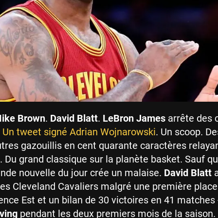
ike Brown
.
David Blatt
.
LeBron James
arrête des c
.
Un tweet signé Adrian Wojnarowski
. Un scoop. De
utres gazouillis en cent quarante caractères relaya
n. Du grand classique sur la planète basket. Sauf qu
grande nouvelle du jour crée un malaise.
David Blatt
a
 les Cleveland Cavaliers malgré une première place
ence Est et un bilan de 30 victoires en 41 matches -
rving
pendant les deux premiers mois de la saison. 