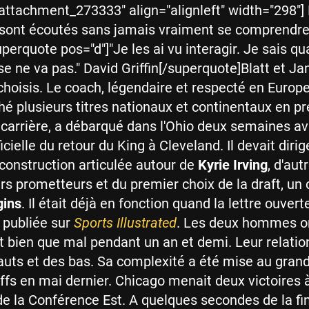
"attachment_273333" align="alignleft" width="298"]
ont écoutés sans jamais vraiment se comprendre
uperquote pos="d"]"Je les ai vu interagir. Je sais q
e ne va pas." David Griffin[/superquote]Blatt et J
choisis. Le coach, légendaire et respecté en Europ
hé plusieurs titres nationaux et continentaux en p
 carrière, a débarqué dans l'Ohio deux semaines a
icielle du retour du King à Cleveland. Il devait diri
construction articulée autour de
Kyrie Irving
, d'aut
rs prometteurs et du premier choix de la draft, un 
gins
. Il était déjà en fonction quand la lettre ouvert
 publiée sur
Sports Illustrated
. Les deux hommes o
t bien que mal pendant un an et demi. Leur relatio
uts et des bas. Sa complexité a été mise au grand
offs en mai dernier. Chicago menait deux victoires 
de la Conférence Est. A quelques secondes de la fi