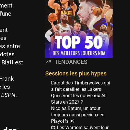
Minnesota Timberwolves
ement,
114 sessions
d'une
Golden State Warriors
113 sessions
ant
Denver Nuggets
Les
106 sessions
es entre
WNBA
cdotes
97 sessions
TENDANCES
 Blatt est
Philadelphia Sixers
89 sessions
Sessions les plus hypes
 Frank
Milwaukee Bucks
L’atout des Timberwolves qui
 les
82 sessions
a fait dérailler les Lakers
.
ESPN
.
Qui seront les nouveaux All-
Hoop Culture
Stars en 2027 ?
73 sessions
Nicolas Batum, un atout
Oklahoma City Thunder
toujours aussi précieux en
69 sessions
Playoffs 🤩
📺 Les Warriors sauvent leur