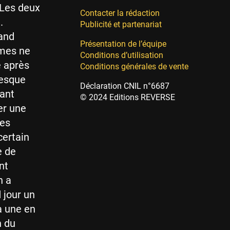
 Les deux
Contacter la rédaction
.
Publicité et partenariat
uand
Présentation de l’équipe
ames ne
Conditions d’utilisation
e après
Conditions générales de vente
resque
Déclaration CNIL n°6687
vant
© 2024 Editions REVERSE
ger une
res
certain
e de
nt
n a
 jour un
à une en
n du