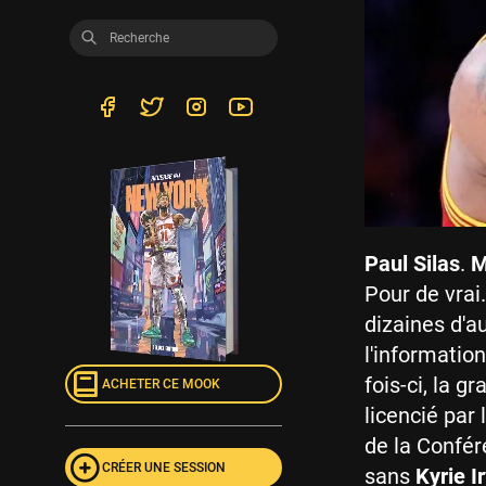
Paul Silas
.
M
Pour de vrai
dizaines d'a
l'informatio
fois-ci, la 
ACHETER CE MOOK
licencié par
de la Confér
CRÉER UNE SESSION
sans
Kyrie I