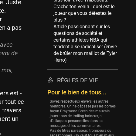
Memphis Grizzlies
e. Juste.
Crache ton venin : quel est le
39 sessions
te.
joueur que vous détestez le
Cleveland Cavaliers
r
plus ?
38 sessions
Article passionnant sur les
en a pas
questions de société et
Orlando Magic
certains athlètes NBA qui
36 sessions
 avec
tendent à se radicaliser (envie
Euroleague
nvoi de
de brûler mon maillot de Tyler
34 sessions
Herro)
Charlotte Hornets
 moi,
32 sessions
RÈGLES DE VIE
Houston Rockets
Pour le bien de tous...
31 sessions
ers est -
r tout ce
Soyez respectueux envers les autres
Washington Wizards
membres. On ne dépasse pas les bornes
29 sessions
à travers
façon Draymond Green des mauvais
jours : pas de trolling haineux, ni
ment un
Portland Trail Blazers
d’attaques personnelles dans les
27 sessions
messages et les commentaires.
Pas de titres paresseux, trompeurs ou
,
sensationnels. On vaut tous bien mieux