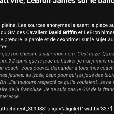
att viré, LeBron James sur le ban
 pleine. Les sources anonymes laissent la place a
s du GM des Cavaliers
David Griffin
et LeBron himse
de prendre la parole et de s'exprimer sur le sujet a
tes.
e que l'on cherche à salir mon nom. C'est naze. Qu'es
faire ? Depuis que je joue au basket, je n'ai jamais 
 un coach. Vous pouvez demander à tous mes coac
ries jeunes, au lycée, ceux pour qui j'ai joué des tou
A. J'ai toujours respecté ce qu'ils voulaient. Je ne 
aire de la franchise. Je ne suis pas le GM de la franc
intéressé.
"attachment_309988" align="alignleft" width="337"]