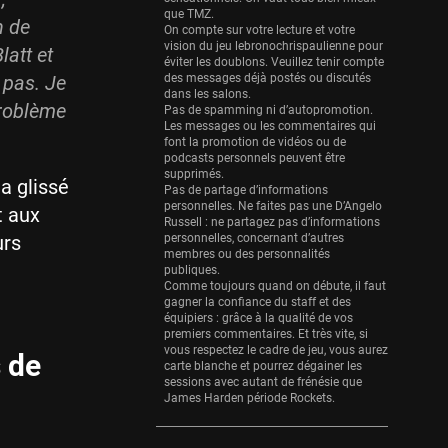
Eurobasket
que TMZ.
25 sessions
n de
On compte sur votre lecture et votre
vision du jeu lebronochrispaulienne pour
latt et
Detroit Pistons
éviter les doublons. Veuillez tenir compte
25 sessions
 pas. Je
des messages déjà postés ou discutés
dans les salons.
problème
Pas de spamming ni d’autopromotion.
Brooklyn Nets
Les messages ou les commentaires qui
24 sessions
font la promotion de vidéos ou de
podcasts personnels peuvent être
Sacramento Kings
supprimés.
 a glissé
24 sessions
Pas de partage d’informations
personnelles. Ne faites pas une D’Angelo
t aux
Russell : ne partagez pas d’informations
Utah Jazz
urs
personnelles, concernant d’autres
22 sessions
membres ou des personnalités
publiques.
Toronto Raptors
Comme toujours quand on débute, il faut
18 sessions
gagner la confiance du staff et des
équipiers : grâce à la qualité de vos
premiers commentaires. Et très vite, si
REVERSE
vous respectez le cadre de jeu, vous aurez
s de
11 sessions
carte blanche et pourrez dégainer les
sessions avec autant de frénésie que
Bleues
James Harden période Rockets.
0 sessions