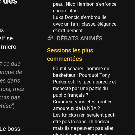
c des
Phoenix Suns
peau, Nico Harrison s’enfonce
69 sessions
encore plus
Luka Doncic s’embrouille
Miami Heat
avec un fan : classe, élégance
63 sessions
ux
et raffinement
Los Angeles Clippers
lf se
DÉBATS ANIMÉS
61 sessions
u micro
Sessions les plus
Indiana Pacers
53 sessions
commentées
t-ce que
New Orleans Pelicans
Faut-il séparer l’homme du
manqué de
53 sessions
basketteur : Pourquoi Tony
hes dans
Parker est-il si peu apprécie et
Jeux Olympiques
rnois, mes
respecté par une partie du
52 sessions
public français ?
suis pas
Comment vous êtes tombés
Atlanta Hawks
hise",
amoureux de la NBA ?
45 sessions
Les Knicks n’en seraient peut-
Chicago Bulls
être pas là sans Thibodeau,
41 sessions
 Le boss
mais ils ne peuvent pas aller
plus loin avec Thibodeau.