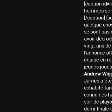
[caption id=
hommes se s
[/caption] [s
quelque chos
se sont pas 
avoir décroc
vingt ans de
l'annonce off
équipe en re
jeunes joueu
Andrew Wig
James a été
cohabité tan
connu des ha
soir de play
demi-finale 