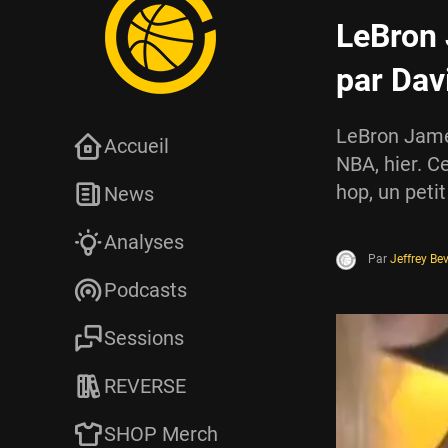
LeBron 
par Davi
LeBron James
Accueil
NBA, hier. C
hop, un petit
News
Analyses
Par
Jeffrey Be
Podcasts
Sessions
REVERSE
SHOP Merch