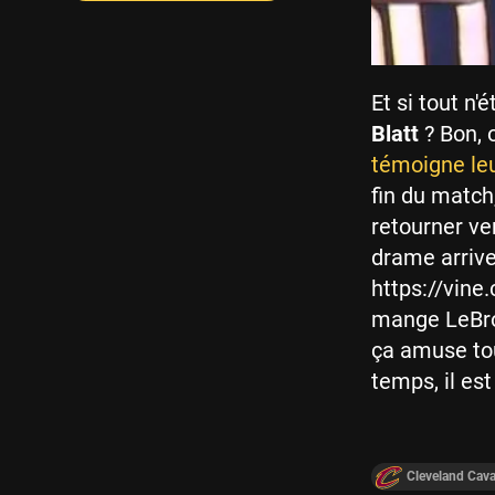
Et si tout n'
Blatt
? Bon, 
témoigne leu
fin du match
retourner ve
drame arrive
https://vine
mange LeBro
ça amuse tou
temps, il est
Cleveland Cava