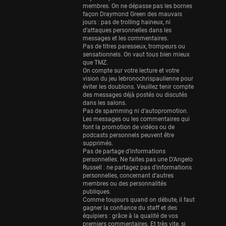
Eurobasket
membres. On ne dépasse pas les bornes
25 sessions
façon Draymond Green des mauvais
jours : pas de trolling haineux, ni
Detroit Pistons
d’attaques personnelles dans les
messages et les commentaires.
25 sessions
Pas de titres paresseux, trompeurs ou
sensationnels. On vaut tous bien mieux
Brooklyn Nets
que TMZ.
24 sessions
On compte sur votre lecture et votre
vision du jeu lebronochrispaulienne pour
Sacramento Kings
éviter les doublons. Veuillez tenir compte
des messages déjà postés ou discutés
24 sessions
dans les salons.
Pas de spamming ni d’autopromotion.
Utah Jazz
Les messages ou les commentaires qui
22 sessions
font la promotion de vidéos ou de
podcasts personnels peuvent être
Toronto Raptors
supprimés.
Pas de partage d’informations
18 sessions
personnelles. Ne faites pas une D’Angelo
Russell : ne partagez pas d’informations
REVERSE
personnelles, concernant d’autres
11 sessions
membres ou des personnalités
publiques.
Bleues
Comme toujours quand on débute, il faut
0 sessions
gagner la confiance du staff et des
équipiers : grâce à la qualité de vos
premiers commentaires. Et très vite, si