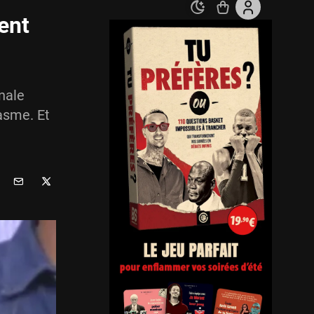
ent
nale
asme. Et