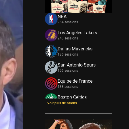
NBA
964 sessions
Los Angeles Lakers
243 sessions
Dallas Mavericks
186 sessions
San Antonio Spurs
156 sessions
Equipe de France
138 sessions
Boston Celtics
133 sessions
Voir plus de salons
New York Knicks
114 sessions