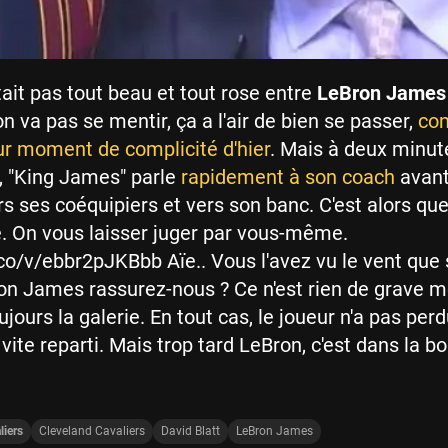
était pas tout beau et tout rose entre
LeBron Jame
on va pas se mentir, ça a l'air de bien se passer,
co
r moment de complicité d'hier
. Mais à deux minut
, "King James" parle
rapidement à son coach
avant
rs ses coéquipiers et vers son banc. C'est alors que
. On vous laisser juger par vous-même.
.co/v/ebbr2pJKBbb Aïe.. Vous l'avez vu le vent que
n James rassurez-nous ? Ce n'est rien de grave 
jours la galerie. En tout cas, le joueur n'a pas per
 vite reparti. Mais trop tard LeBron, c'est dans la boi
liers
Cleveland Cavaliers
David Blatt
LeBron James