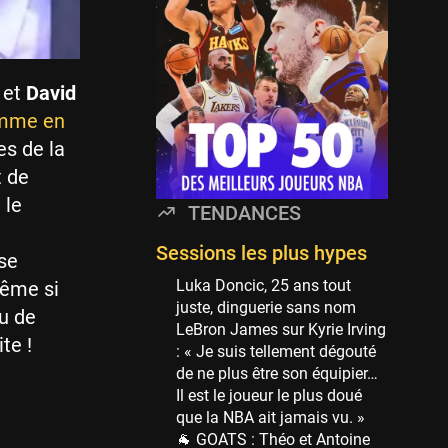
Minnesota Timberwolves
114 sessions
Golden State Warriors
113 sessions
s
et
David
Denver Nuggets
mme en
106 sessions
es de la
WNBA
 de
97 sessions
 le
TENDANCES
Philadelphia Sixers
89 sessions
Sessions les plus hypes
 se
Milwaukee Bucks
Luka Doncic, 25 ans tout
même si
82 sessions
juste, dinguerie sans nom
du de
LeBron James sur Kyrie Irving
Hoop Culture
te !
: « Je suis tellement dégouté
73 sessions
de ne plus être son équipier…
Oklahoma City Thunder
Il est le joueur le plus doué
69 sessions
que la NBA ait jamais vu. »
🐐 GOATS : Théo et Antoine