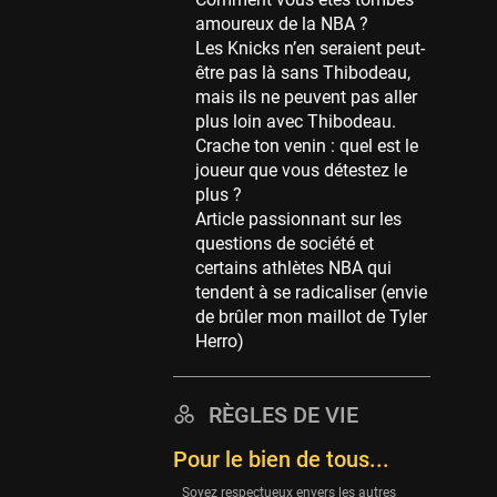
Memphis Grizzlies
amoureux de la NBA ?
39 sessions
Les Knicks n’en seraient peut-
Cleveland Cavaliers
être pas là sans Thibodeau,
38 sessions
mais ils ne peuvent pas aller
plus loin avec Thibodeau.
Orlando Magic
Crache ton venin : quel est le
36 sessions
joueur que vous détestez le
Euroleague
plus ?
34 sessions
Article passionnant sur les
questions de société et
Charlotte Hornets
certains athlètes NBA qui
32 sessions
tendent à se radicaliser (envie
Houston Rockets
de brûler mon maillot de Tyler
31 sessions
Herro)
Washington Wizards
29 sessions
RÈGLES DE VIE
Portland Trail Blazers
Pour le bien de tous...
27 sessions
Soyez respectueux envers les autres