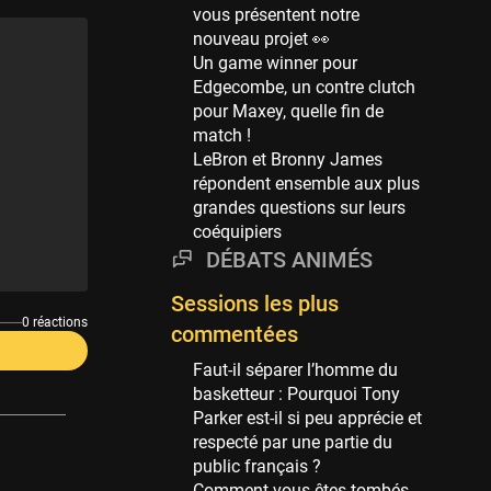
Phoenix Suns
vous présentent notre
69 sessions
nouveau projet 👀
Un game winner pour
Miami Heat
Edgecombe, un contre clutch
63 sessions
pour Maxey, quelle fin de
Los Angeles Clippers
match !
61 sessions
LeBron et Bronny James
répondent ensemble aux plus
Indiana Pacers
grandes questions sur leurs
53 sessions
coéquipiers
New Orleans Pelicans
DÉBATS ANIMÉS
53 sessions
Sessions les plus
Jeux Olympiques
0 réactions
commentées
52 sessions
Faut-il séparer l’homme du
Atlanta Hawks
basketteur : Pourquoi Tony
45 sessions
Parker est-il si peu apprécie et
Chicago Bulls
respecté par une partie du
41 sessions
public français ?
Comment vous êtes tombés