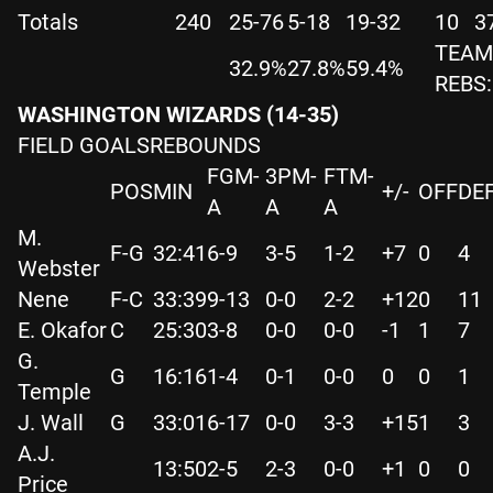
Totals
240
25-76
5-18
19-32
10
3
TEAM
32.9%
27.8%
59.4%
REBS:
WASHINGTON WIZARDS (14-35)
FIELD GOALSREBOUNDS
FGM-
3PM-
FTM-
POS
MIN
+/-
OFF
DE
A
A
A
M.
F-G
32:41
6-9
3-5
1-2
+7
0
4
Webster
Nene
F-C
33:39
9-13
0-0
2-2
+12
0
11
E. Okafor
C
25:30
3-8
0-0
0-0
-1
1
7
G.
G
16:16
1-4
0-1
0-0
0
0
1
Temple
J. Wall
G
33:01
6-17
0-0
3-3
+15
1
3
A.J.
13:50
2-5
2-3
0-0
+1
0
0
Price