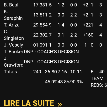
B. Beal
17:38
1-5
1-2
0-0
+2
1
3
K.
13:51
1-2
0-0
2-2
+2
1
3
Seraphin
T. Ariza
29:55
4-9
1-4
0-0
+22
1
4
C.
22:30
2-7
0-1
2-2
+16
0
4
Singleton
J. Vesely
01:09
1-1
0-0
0-0
-1
0
0
T. Booker
DNP - COACH'S DECISION
J.
DNP - COACH'S DECISION
Crawford
Totals
240
36-80
7-16
10-11
5
40
TEAM
45.0%
43.8%
90.9%
REBS: 6
LIRE LA SUITE