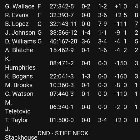
G. Wallace
F
27:34
2-5
0-2
1-2
+1
0
4
R. Evans
F
32:39
3-7
0-0
3-6
+2
5
8
B. Lopez
C
32:14
3-11
0-0
7-9
-11
1
7
J. Johnson
G
33:56
6-12
1-4
1-1
-9
1
2
D. Williams
G
40:16
7-20
3-6
3-4
-4
1
5
A. Blatche
15:46
2-9
0-1
1-6
-4
2
2
K.
08:47
1-2
0-0
0-0
-15
0
3
Humphries
K. Bogans
22:04
1-3
1-3
0-0
-16
0
3
M. Brooks
10:36
0-3
0-1
0-0
-8
0
1
C. Watson
07:44
0-3
0-1
0-0
-11
0
1
M.
06:34
0-1
0-0
0-0
-2
0
1
Teletovic
T. Taylor
01:50
0-0
0-0
3-4
+2
0
0
J.
DND - STIFF NECK
Stackhouse