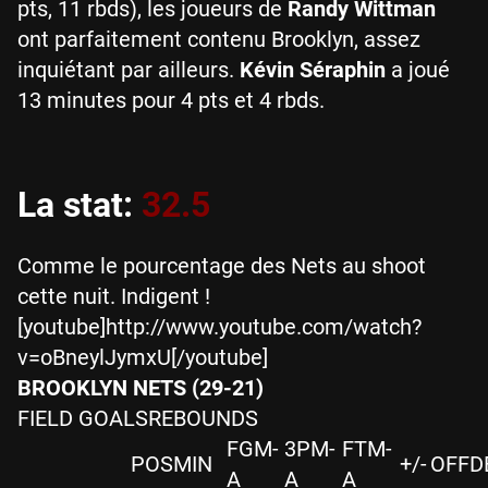
pts, 11 rbds), les joueurs de
Randy Wittman
ont parfaitement contenu Brooklyn, assez
inquiétant par ailleurs.
Kévin Séraphin
a joué
13 minutes pour 4 pts et 4 rbds.
La stat:
32.5
Comme le pourcentage des Nets au shoot
cette nuit. Indigent !
[youtube]http://www.youtube.com/watch?
v=oBneylJymxU[/youtube]
BROOKLYN NETS (29-21)
FIELD GOALSREBOUNDS
FGM-
3PM-
FTM-
POS
MIN
+/-
OFF
D
A
A
A