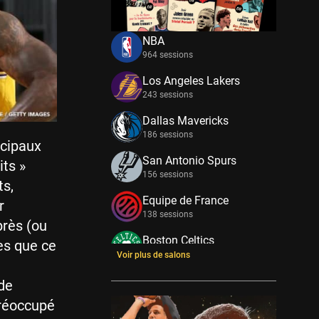
NBA
964 sessions
Los Angeles Lakers
243 sessions
Dallas Mavericks
186 sessions
ncipaux
San Antonio Spurs
its »
156 sessions
ts,
Equipe de France
r
138 sessions
près (ou
Boston Celtics
ces que ce
133 sessions
Voir plus de salons
New York Knicks
de
114 sessions
préoccupé