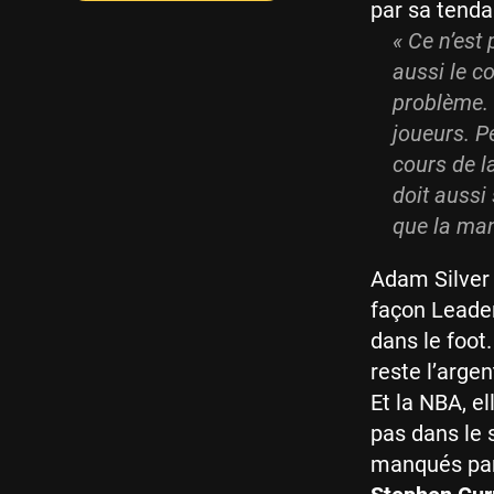
par sa tenda
« Ce n’est
aussi le c
problème. 
joueurs. P
cours de la
doit aussi
que la man
Adam Silver 
façon Leader
dans le foot
reste l’arge
Et la NBA, el
pas dans le 
manqués par