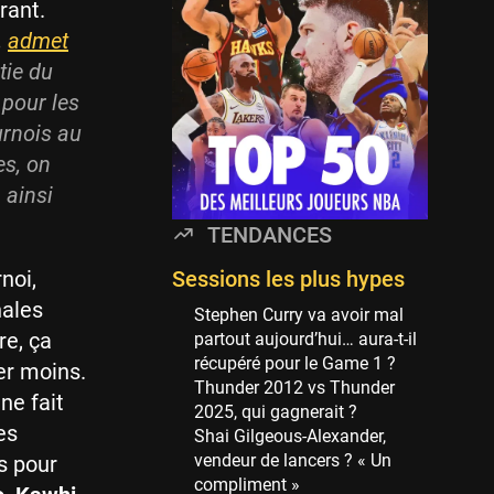
Minnesota Timberwolves
rant.
114 sessions
,
admet
Golden State Warriors
tie du
113 sessions
 pour les
Denver Nuggets
urnois au
106 sessions
es, on
WNBA
 ainsi
97 sessions
TENDANCES
Philadelphia Sixers
89 sessions
noi,
Sessions les plus hypes
nales
Milwaukee Bucks
Stephen Curry va avoir mal
82 sessions
re, ça
partout aujourd’hui… aura-t-il
récupéré pour le Game 1 ?
er moins.
Hoop Culture
Thunder 2012 vs Thunder
73 sessions
 ne fait
2025, qui gagnerait ?
es
Oklahoma City Thunder
Shai Gilgeous-Alexander,
69 sessions
vendeur de lancers ? « Un
s pour
compliment »