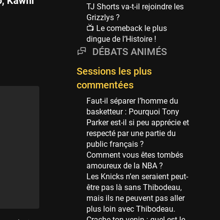
o, Kawhi
Phoenix Suns
TJ Shorts va-t-il rejoindre les
69 sessions
Grizzlys ?
📺 Le comeback le plus
Miami Heat
dingue de l’Histoire !
63 sessions
DÉBATS ANIMÉS
Los Angeles Clippers
61 sessions
Sessions les plus
Indiana Pacers
commentées
53 sessions
Faut-il séparer l’homme du
New Orleans Pelicans
basketteur : Pourquoi Tony
53 sessions
Parker est-il si peu apprécie et
respecté par une partie du
Jeux Olympiques
public français ?
52 sessions
Comment vous êtes tombés
amoureux de la NBA ?
Atlanta Hawks
Les Knicks n’en seraient peut-
45 sessions
être pas là sans Thibodeau,
Chicago Bulls
mais ils ne peuvent pas aller
41 sessions
plus loin avec Thibodeau.
Crache ton venin : quel est le