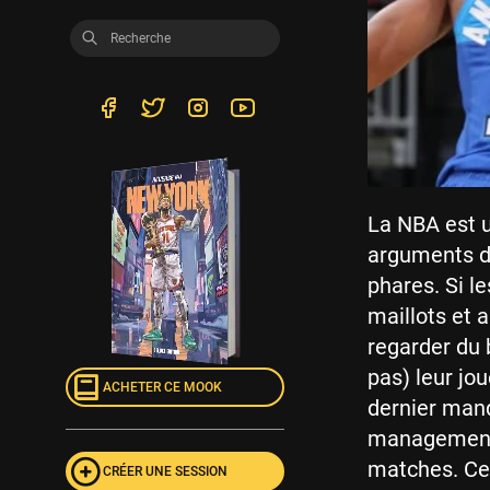
La NBA est u
arguments de
phares. Si l
maillots et 
regarder du 
pas) leur jo
ACHETER CE MOOK
dernier manqu
management…
matches. Ce
CRÉER UNE SESSION