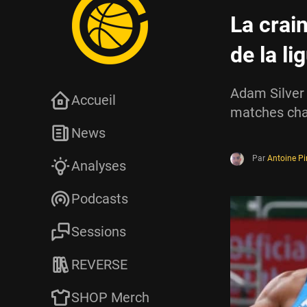
La crai
de la li
Adam Silver 
Accueil
matches chaq
News
Par
Antoine P
Analyses
Podcasts
Sessions
REVERSE
SHOP Merch