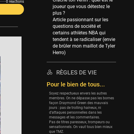
Memphis Grizzlies
0 réactions
joueur que vous détestez le
39 sessions
plus ?
Cleveland Cavaliers
Article passionnant sur les
38 sessions
questions de société et
certains athlètes NBA qui
Orlando Magic
tendent à se radicaliser (envie
36 sessions
de brûler mon maillot de Tyler
Euroleague
Herro)
34 sessions
Charlotte Hornets
RÈGLES DE VIE
32 sessions
Pour le bien de tous...
Houston Rockets
31 sessions
Soyez respectueux envers les autres
membres. On ne dépasse pas les bornes
Washington Wizards
façon Draymond Green des mauvais
29 sessions
jours : pas de trolling haineux, ni
d’attaques personnelles dans les
Portland Trail Blazers
messages et les commentaires.
Pas de titres paresseux, trompeurs ou
27 sessions
sensationnels. On vaut tous bien mieux
que TMZ.