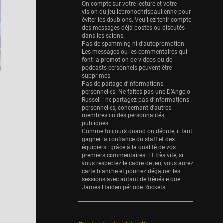
Eurobasket
On compte sur votre lecture et votre
25 sessions
vision du jeu lebronochrispaulienne pour
éviter les doublons. Veuillez tenir compte
Detroit Pistons
des messages déjà postés ou discutés
dans les salons.
25 sessions
Pas de spamming ni d’autopromotion.
Les messages ou les commentaires qui
Brooklyn Nets
font la promotion de vidéos ou de
24 sessions
podcasts personnels peuvent être
supprimés.
Sacramento Kings
Pas de partage d’informations
personnelles. Ne faites pas une D’Angelo
24 sessions
Russell : ne partagez pas d’informations
personnelles, concernant d’autres
Utah Jazz
membres ou des personnalités
22 sessions
publiques.
Comme toujours quand on débute, il faut
Toronto Raptors
gagner la confiance du staff et des
équipiers : grâce à la qualité de vos
18 sessions
premiers commentaires. Et très vite, si
vous respectez le cadre de jeu, vous aurez
REVERSE
carte blanche et pourrez dégainer les
11 sessions
sessions avec autant de frénésie que
James Harden période Rockets.
Bleues
0 sessions