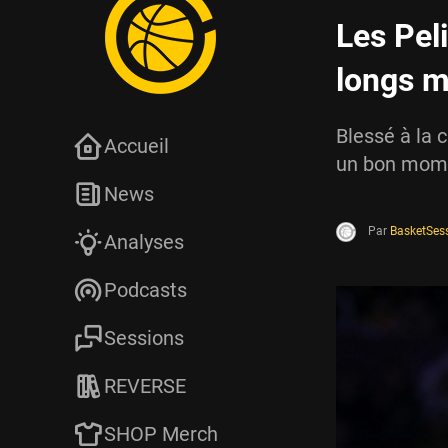
Les Pel
longs 
Blessé à la 
Accueil
un bon mome
News
Par
BasketSes
Analyses
Podcasts
Sessions
REVERSE
SHOP Merch