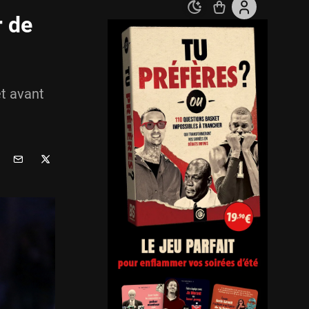
r de
et avant