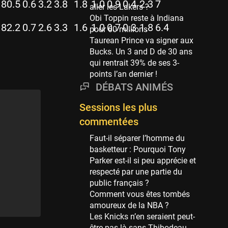
Phoenix Suns
80.5
0.6
3.2
3.8
1.8
1.0
0.9
0.4
2.3
7
aller les Lakers ?
69 sessions
Obi Toppin reste à Indiana
82.2
0.7
2.6
3.3
1.6
1.0
0.7
0.3
1.8
6.4
pour 60 millions
Miami Heat
Taurean Prince va signer aux
63 sessions
Bucks. Un 3 and D de 30 ans
Los Angeles Clippers
qui rentrait 39% de ses 3-
61 sessions
points l’an dernier !
DÉBATS ANIMÉS
Indiana Pacers
53 sessions
Sessions les plus
New Orleans Pelicans
commentées
53 sessions
Faut-il séparer l’homme du
Jeux Olympiques
basketteur : Pourquoi Tony
52 sessions
Parker est-il si peu apprécie et
respecté par une partie du
Atlanta Hawks
public français ?
45 sessions
Comment vous êtes tombés
Chicago Bulls
amoureux de la NBA ?
41 sessions
Les Knicks n’en seraient peut-
être pas là sans Thibodeau,