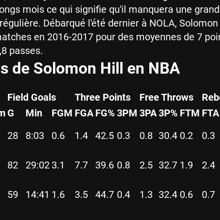
ongs mois ce qui signifie qu'il manquera une grand
 régulière. Débarqué l'été dernier à NOLA, Solomon 
matches en 2016-2017 pour des moyennes de 7 poin
,8 passes.
ts de Solomon Hill en NBA
Field Goals
Three Points
Free Throws
Reb
m
G
Min
FGM
FGA
FG%
3PM
3PA
3P%
FTM
FTA
28
8:03
0.6
1.4
42.5
0.3
0.8
30.4
0.2
0.3
82
29:02
3.1
7.7
39.6
0.8
2.5
32.7
1.9
2.4
59
14:41
1.6
3.5
44.7
0.4
1.3
32.4
0.6
0.7