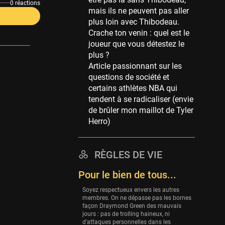
Memphis Grizzlies
0 réactions
mais ils ne peuvent pas aller
39 sessions
plus loin avec Thibodeau.
Cleveland Cavaliers
Crache ton venin : quel est le
38 sessions
joueur que vous détestez le
plus ?
Orlando Magic
Article passionnant sur les
36 sessions
questions de société et
Euroleague
certains athlètes NBA qui
34 sessions
tendent à se radicaliser (envie
de brûler mon maillot de Tyler
Charlotte Hornets
Herro)
32 sessions
Houston Rockets
31 sessions
RÈGLES DE VIE
Washington Wizards
Pour le bien de tous...
29 sessions
Soyez respectueux envers les autres
Portland Trail Blazers
membres. On ne dépasse pas les bornes
façon Draymond Green des mauvais
27 sessions
jours : pas de trolling haineux, ni
d’attaques personnelles dans les