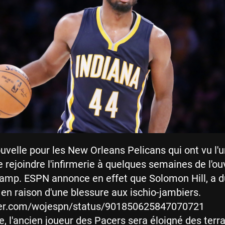
velle pour les New Orleans Pelicans qui ont vu l'u
re rejoindre l'infirmerie à quelques semaines de l'o
camp. ESPN annonce en effet que Solomon Hill, a 
d en raison d'une blessure aux ischio-jambiers.
tter.com/wojespn/status/901850625847070721
 l'ancien joueur des Pacers sera éloigné des terra