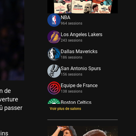
NBA
964 sessions
Los Angeles Lakers
243 sessions
Dallas Mavericks
186 sessions
San Antonio Spurs
156 sessions
Equipe de France
n de
138 sessions
uverture
Boston Celtics
dû passer
133 sessions
Voir plus de salons
New York Knicks
114 sessions
ins