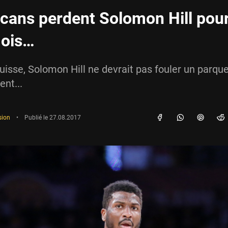
icans perdent Solomon Hill pou
mois…
cuisse, Solomon Hill ne devrait pas fouler un parqu
nt...
sion
•
Publié le
27.08.2017