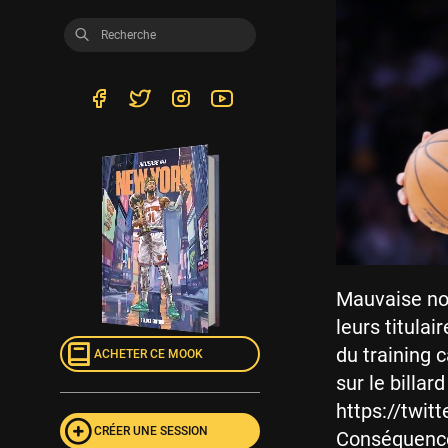
Mauvaise nou
leurs titulai
du training 
ACHETER CE MOOK
sur le billar
https://twi
CRÉER UNE SESSION
Conséquence,