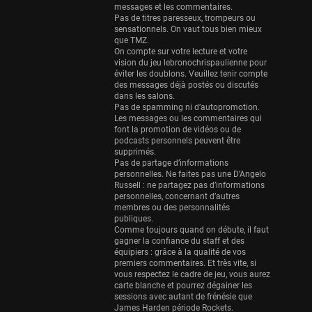
Eurobasket
messages et les commentaires.
25 sessions
Pas de titres paresseux, trompeurs ou
sensationnels. On vaut tous bien mieux
Detroit Pistons
que TMZ.
On compte sur votre lecture et votre
25 sessions
vision du jeu lebronochrispaulienne pour
éviter les doublons. Veuillez tenir compte
Brooklyn Nets
des messages déjà postés ou discutés
24 sessions
dans les salons.
Pas de spamming ni d’autopromotion.
Sacramento Kings
Les messages ou les commentaires qui
font la promotion de vidéos ou de
24 sessions
podcasts personnels peuvent être
supprimés.
Utah Jazz
Pas de partage d’informations
22 sessions
personnelles. Ne faites pas une D’Angelo
Russell : ne partagez pas d’informations
Toronto Raptors
personnelles, concernant d’autres
membres ou des personnalités
18 sessions
publiques.
Comme toujours quand on débute, il faut
REVERSE
gagner la confiance du staff et des
11 sessions
équipiers : grâce à la qualité de vos
premiers commentaires. Et très vite, si
Bleues
vous respectez le cadre de jeu, vous aurez
0 sessions
carte blanche et pourrez dégainer les
sessions avec autant de frénésie que
James Harden période Rockets.