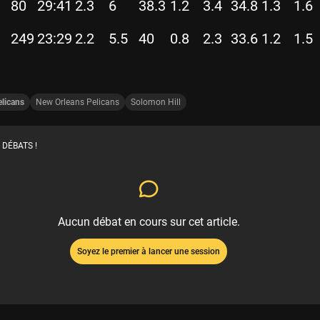
80
29:41
2.3
6
38.3
1.2
3.4
34.8
1.3
1.6
249
23:29
2.2
5.5
40
0.8
2.3
33.6
1.2
1.5
licans
New Orleans Pelicans
Solomon Hill
 DÉBATS !
Aucun débat en cours sur cet article.
Soyez le premier à lancer une session