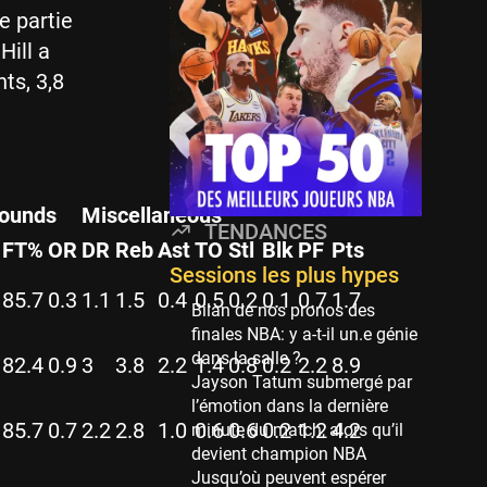
Minnesota Timberwolves
e partie
114 sessions
Hill a
Golden State Warriors
ts, 3,8
113 sessions
Denver Nuggets
106 sessions
WNBA
97 sessions
ounds
Miscellaneous
TENDANCES
Philadelphia Sixers
FT%
OR
DR
Reb
Ast
TO
Stl
Blk
PF
Pts
89 sessions
Sessions les plus hypes
85.7
0.3
1.1
1.5
0.4
0.5
0.2
0.1
0.7
1.7
Milwaukee Bucks
Bilan de nos pronos des
82 sessions
finales NBA: y a-t-il un.e génie
dans la salle ?
82.4
0.9
3
3.8
2.2
1.4
0.8
0.2
2.2
8.9
Hoop Culture
Jayson Tatum submergé par
73 sessions
l’émotion dans la dernière
85.7
0.7
2.2
2.8
1.0
0.6
0.6
0.2
1.2
4.2
Oklahoma City Thunder
minute du match, alors qu’il
69 sessions
devient champion NBA
Jusqu’où peuvent espérer