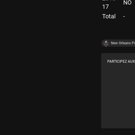
NO
17
Total
-
New Orleans Pe
PARTICIPEZ AUX