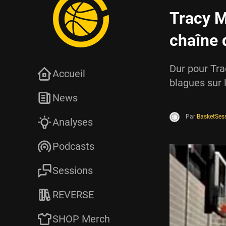
Tracy 
chaîne 
Dur pour Tra
Accueil
blagues sur 
News
Par
BasketSes
Analyses
Podcasts
Sessions
REVERSE
SHOP Merch