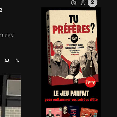
e
nt des