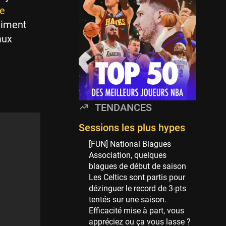
Minnesota Timberwolves
e
114 sessions
raiment
Golden State Warriors
aux
113 sessions
Denver Nuggets
106 sessions
WNBA
97 sessions
TENDANCES
Philadelphia Sixers
89 sessions
Sessions les plus hypes
Milwaukee Bucks
[FUN] National Blagues
82 sessions
Association, quelques
blagues de début de saison
Hoop Culture
Les Celtics sont partis pour
73 sessions
dézinguer le record de 3-pts
Oklahoma City Thunder
tentés sur une saison.
69 sessions
Efficacité mise à part, vous
appréciez ou ça vous lasse ?