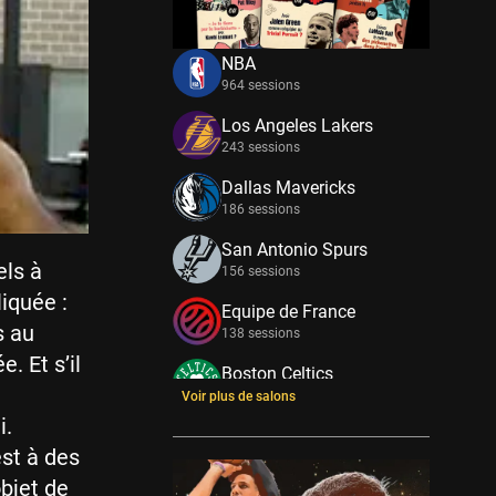
NBA
964 sessions
Los Angeles Lakers
243 sessions
Dallas Mavericks
186 sessions
San Antonio Spurs
els à
156 sessions
iquée :
Equipe de France
s au
138 sessions
. Et s’il
Boston Celtics
133 sessions
Voir plus de salons
i.
New York Knicks
est à des
114 sessions
objet de