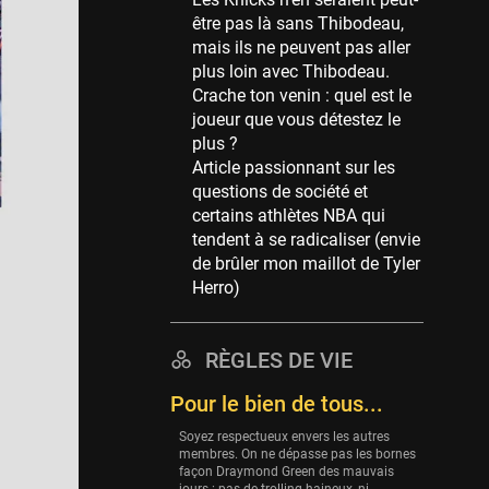
Memphis Grizzlies
être pas là sans Thibodeau,
39 sessions
mais ils ne peuvent pas aller
Cleveland Cavaliers
plus loin avec Thibodeau.
38 sessions
Crache ton venin : quel est le
joueur que vous détestez le
Orlando Magic
plus ?
36 sessions
Article passionnant sur les
Euroleague
questions de société et
34 sessions
certains athlètes NBA qui
tendent à se radicaliser (envie
Charlotte Hornets
de brûler mon maillot de Tyler
32 sessions
Herro)
Houston Rockets
31 sessions
RÈGLES DE VIE
Washington Wizards
29 sessions
Pour le bien de tous...
Portland Trail Blazers
Soyez respectueux envers les autres
27 sessions
membres. On ne dépasse pas les bornes
façon Draymond Green des mauvais