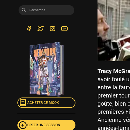
Tracy McGr
avoir foulé 
entre la fau
premier tour 
goûte, bien 
ACHETER CE MOOK
premières Fi
Ancienne véri
CRÉER UNE SESSION
années-lumiè