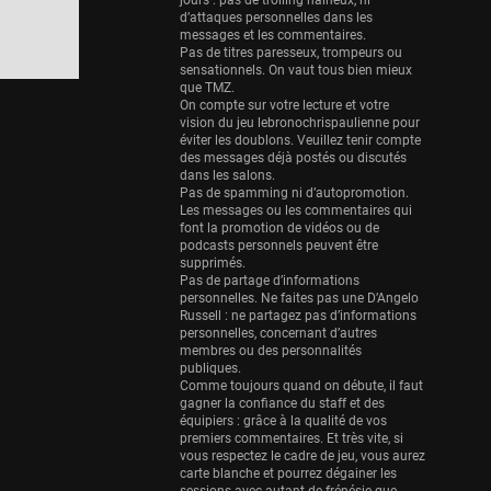
Eurobasket
jours : pas de trolling haineux, ni
d’attaques personnelles dans les
25 sessions
messages et les commentaires.
Pas de titres paresseux, trompeurs ou
Detroit Pistons
sensationnels. On vaut tous bien mieux
25 sessions
que TMZ.
On compte sur votre lecture et votre
Brooklyn Nets
vision du jeu lebronochrispaulienne pour
éviter les doublons. Veuillez tenir compte
24 sessions
des messages déjà postés ou discutés
dans les salons.
Sacramento Kings
Pas de spamming ni d’autopromotion.
24 sessions
Les messages ou les commentaires qui
font la promotion de vidéos ou de
Utah Jazz
podcasts personnels peuvent être
supprimés.
22 sessions
Pas de partage d’informations
personnelles. Ne faites pas une D’Angelo
Toronto Raptors
Russell : ne partagez pas d’informations
18 sessions
personnelles, concernant d’autres
membres ou des personnalités
REVERSE
publiques.
Comme toujours quand on débute, il faut
11 sessions
gagner la confiance du staff et des
équipiers : grâce à la qualité de vos
Bleues
premiers commentaires. Et très vite, si
0 sessions
vous respectez le cadre de jeu, vous aurez
carte blanche et pourrez dégainer les