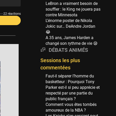
Phoenix Suns
LeBron a vraiment besoin de
69 sessions
souffler : le King ne jouera pas
22 réactions
contre Minnesota
Miami Heat
L’énorme poster de Nikola
63 sessions
Jokic sur… DeAndre Jordan
Los Angeles Clippers
😂
61 sessions
A 35 ans, James Harden a
changé son rythme de vie 😪
Indiana Pacers
DÉBATS ANIMÉS
53 sessions
New Orleans Pelicans
Sessions les plus
53 sessions
commentées
Jeux Olympiques
Faut-il séparer l’homme du
52 sessions
basketteur : Pourquoi Tony
Parker est-il si peu apprécie et
Atlanta Hawks
respecté par une partie du
45 sessions
public français ?
Chicago Bulls
Comment vous êtes tombés
41 sessions
amoureux de la NBA ?
Les Knicks n’en seraient peut-