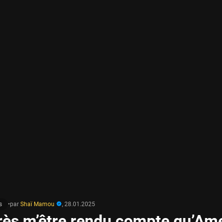
s
•
par
Shaï Mamou
,
28.01.2025
rès m’être rendu compte qu’Am