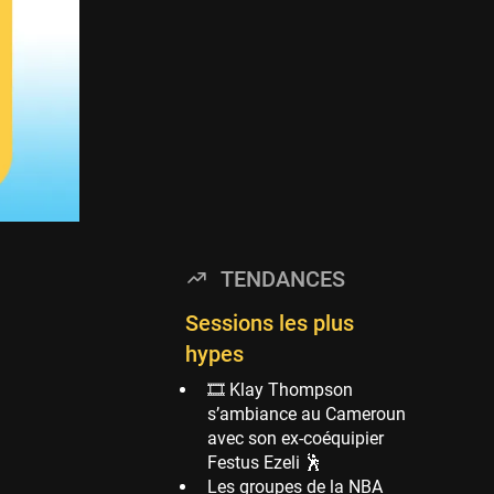
Timberwolves
114 sessions
Golden State Warriors
113 sessions
Denver Nuggets
106 sessions
WNBA
97 sessions
Philadelphia Sixers
TENDANCES
89 sessions
Milwaukee Bucks
Sessions les plus
82 sessions
hypes
Hoop Culture
🎞 Klay Thompson
73 sessions
s’ambiance au Cameroun
avec son ex-coéquipier
Oklahoma City
Festus Ezeli 🕺
Thunder
Les groupes de la NBA
69 sessions