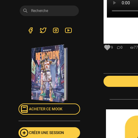
9
0
77
ACHETER CE MOOK
CRÉER UNE SESSION