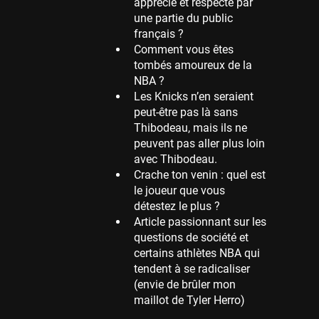
apprécie et respecté par
une partie du public
Memphis Grizzlies
français ?
39 sessions
Comment vous êtes
Cleveland Cavaliers
tombés amoureux de la
38 sessions
NBA ?
Les Knicks n’en seraient
Orlando Magic
peut-être pas là sans
36 sessions
Thibodeau, mais ils ne
Euroleague
peuvent pas aller plus loin
34 sessions
avec Thibodeau.
Crache ton venin : quel est
Charlotte Hornets
le joueur que vous
32 sessions
détestez le plus ?
Houston Rockets
Article passionnant sur les
31 sessions
questions de société et
certains athlètes NBA qui
Washington Wizards
tendent à se radicaliser
29 sessions
(envie de brûler mon
Portland Trail Blazers
maillot de Tyler Herro)
27 sessions