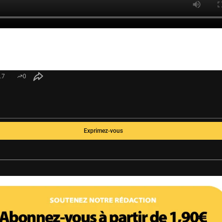
.7
0
Exprimez-vous