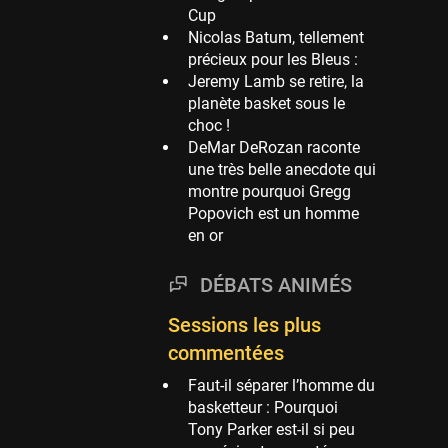
Cup
Phoenix Suns
Nicolas Batum, tellement
69 sessions
précieux pour les Bleus :
Jeremy Lamb se retire, la
Miami Heat
planète basket sous le
63 sessions
choc !
Los Angeles Clippers
DeMar DeRozan raconte
61 sessions
une très belle anecdote qui
montre pourquoi Gregg
Indiana Pacers
Popovich est un homme
53 sessions
en or
New Orleans Pelicans
53 sessions
DÉBATS ANIMÉS
Jeux Olympiques
Sessions les plus
52 sessions
commentées
Atlanta Hawks
45 sessions
Faut-il séparer l’homme du
basketteur : Pourquoi
Chicago Bulls
Tony Parker est-il si peu
41 sessions