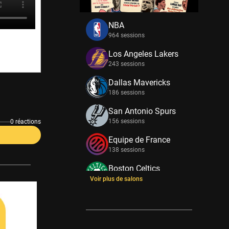
NBA
964 sessions
Los Angeles Lakers
243 sessions
Dallas Mavericks
186 sessions
San Antonio Spurs
156 sessions
0 réactions
Equipe de France
138 sessions
Boston Celtics
133 sessions
Voir plus de salons
New York Knicks
114 sessions
Minnesota