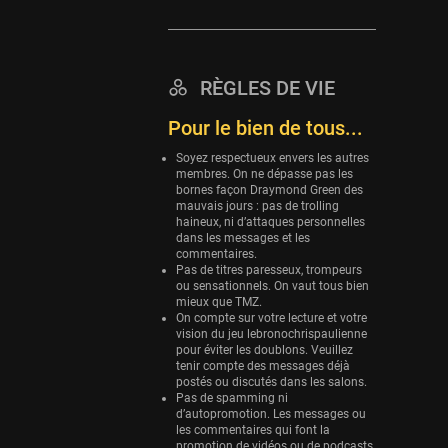
Eurobasket
25 sessions
Detroit Pistons
RÈGLES DE VIE
25 sessions
Pour le bien de tous...
Brooklyn Nets
24 sessions
Soyez respectueux envers les autres
membres. On ne dépasse pas les
bornes façon Draymond Green des
Sacramento Kings
mauvais jours : pas de trolling
24 sessions
haineux, ni d’attaques personnelles
dans les messages et les
Utah Jazz
commentaires.
22 sessions
Pas de titres paresseux, trompeurs
ou sensationnels. On vaut tous bien
mieux que TMZ.
Toronto Raptors
On compte sur votre lecture et votre
18 sessions
vision du jeu lebronochrispaulienne
pour éviter les doublons. Veuillez
REVERSE
tenir compte des messages déjà
11 sessions
postés ou discutés dans les salons.
Pas de spamming ni
Bleues
d’autopromotion. Les messages ou
les commentaires qui font la
0 sessions
promotion de vidéos ou de podcasts