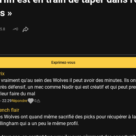
s »
5.8
0
Exprimez-vous
rix
vraiment qu'au sein des Wolves il peut avoir des minutes. Ils on
 très défensif, un mec comme Nadir qui est créatif et qui peut pr
leur faire du mal
- 22:29
Répondre
0
ench flair
s Wolves ont quand même sacrifié des picks pour récupérer à la
llingham qui a un peu le même profil.