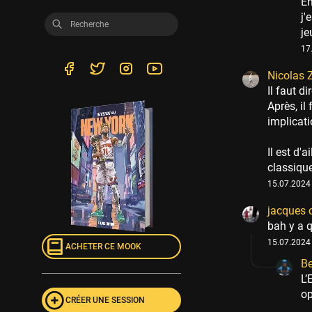
En
j'
je
17
Nicolas 
Il faut d
Après, il
implicati
Il est d'
classique
15.07.2024 
jacques 
bah y a q
15.07.2024 
ACHETER CE MOOK
B
L’
op
CRÉER UNE SESSION