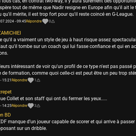
 tous cas, en contrat two-way, il y aura sûrement des opportuni
espère tout de même que Nadir resigne en Europe afin qu'il ait le
u qu'il mérite, il est trop fort pour qu'il reste coincé en G-League.
.07.2024 - 09:45
Répondre
0
ZAMICHIEI
ire qu'il a vraiment un style de jeu à haut risque assez spectaculai
 faut qu'il tombe sur un coach qui lui fasse confiance et qui en a
ons.
aileurs intéressant de voir qu'un profil de ce type n'est pas passé p
 de formation, comme quoi celle-ci est peut être un peu trop sté
- 15:21
Répondre
1
crepet
ue Collet et son staff qui ont du fermer les yeux.....
- 14:25
Répondre
3
en BD
EDF manque d’un joueur capable de scorer et qui arrive à passer
posant sur un dribble.