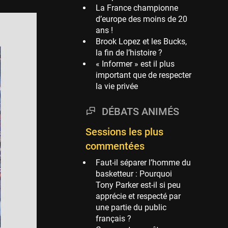
La France championne
Phoenix Suns
d’europe des moins de 20
69 sessions
ans !
Brook Lopez et les Bucks,
Miami Heat
la fin de l’histoire ?
63 sessions
« Informer » est il plus
Los Angeles Clippers
important que de respecter
61 sessions
la vie privée
Indiana Pacers
53 sessions
DÉBATS ANIMÉS
New Orleans Pelicans
Sessions les plus
53 sessions
commentées
Jeux Olympiques
Faut-il séparer l’homme du
52 sessions
basketteur : Pourquoi
Atlanta Hawks
Tony Parker est-il si peu
45 sessions
apprécie et respecté par
une partie du public
Chicago Bulls
français ?
41 sessions