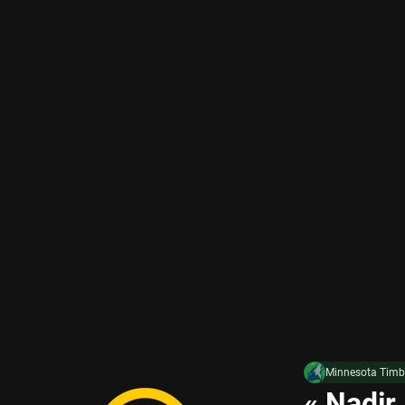
Minnesota Timb
« Nadir 