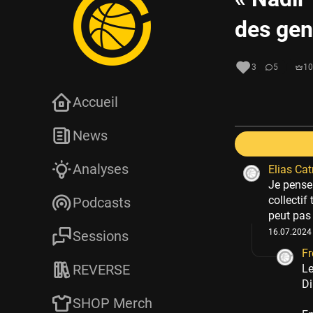
des gen
3
5
10
Accueil
News
Analyses
Elias Cat
Je pense 
collectif
Podcasts
peut pas 
16.07.2024 
Sessions
Fr
REVERSE
Le
Di
SHOP Merch