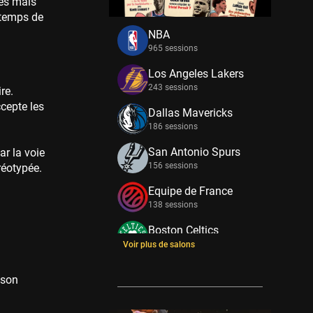
tés mais
 temps de
NBA
965 sessions
Los Angeles Lakers
243 sessions
re.
ccepte les
Dallas Mavericks
186 sessions
San Antonio Spurs
ar la voie
156 sessions
réotypée.
Equipe de France
138 sessions
Boston Celtics
133 sessions
Voir plus de salons
New York Knicks
 son
114 sessions
Minnesota