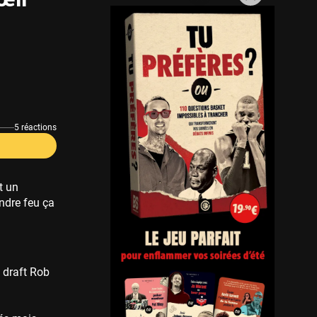
5 réactions
t un
endre feu ça
 draft Rob