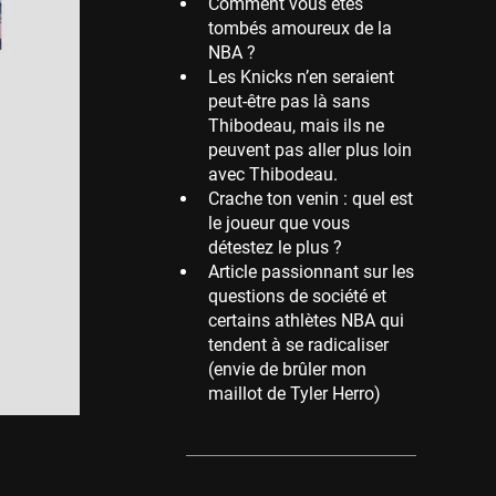
Comment vous êtes
tombés amoureux de la
Memphis Grizzlies
NBA ?
39 sessions
Les Knicks n’en seraient
Cleveland Cavaliers
peut-être pas là sans
38 sessions
Thibodeau, mais ils ne
peuvent pas aller plus loin
Orlando Magic
avec Thibodeau.
36 sessions
Crache ton venin : quel est
Euroleague
le joueur que vous
34 sessions
détestez le plus ?
Article passionnant sur les
Charlotte Hornets
questions de société et
32 sessions
certains athlètes NBA qui
Houston Rockets
tendent à se radicaliser
31 sessions
(envie de brûler mon
maillot de Tyler Herro)
Washington Wizards
29 sessions
Portland Trail Blazers
27 sessions