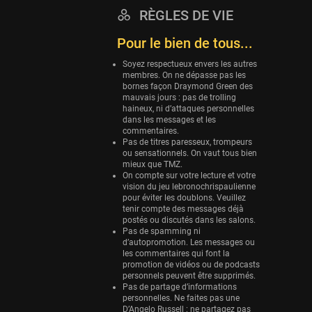
RÈGLES DE VIE
Eurobasket
25 sessions
Pour le bien de tous...
Detroit Pistons
Soyez respectueux envers les autres
25 sessions
membres. On ne dépasse pas les
bornes façon Draymond Green des
Brooklyn Nets
mauvais jours : pas de trolling
haineux, ni d’attaques personnelles
24 sessions
dans les messages et les
commentaires.
Sacramento Kings
Pas de titres paresseux, trompeurs
24 sessions
ou sensationnels. On vaut tous bien
mieux que TMZ.
Utah Jazz
On compte sur votre lecture et votre
vision du jeu lebronochrispaulienne
22 sessions
pour éviter les doublons. Veuillez
tenir compte des messages déjà
Toronto Raptors
postés ou discutés dans les salons.
18 sessions
Pas de spamming ni
d’autopromotion. Les messages ou
REVERSE
les commentaires qui font la
promotion de vidéos ou de podcasts
11 sessions
personnels peuvent être supprimés.
Bleues
Pas de partage d’informations
personnelles. Ne faites pas une
0 sessions
D’Angelo Russell : ne partagez pas