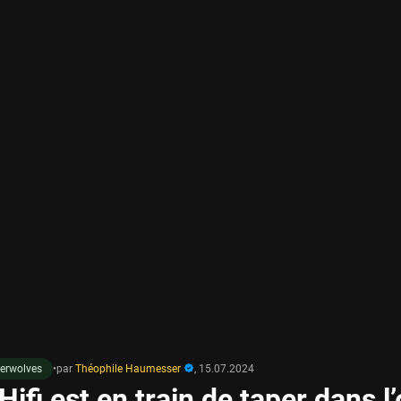
erwolves
•
par
Théophile Haumesser
,
15.07.2024
Hifi est en train de taper dans l’