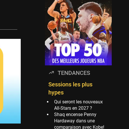
Timberwolves
114 sessions
Golden State Warriors
113 sessions
Denver Nuggets
106 sessions
WNBA
97 sessions
Philadelphia Sixers
TENDANCES
89 sessions
Milwaukee Bucks
Sessions les plus
82 sessions
hypes
Hoop Culture
Qui seront les nouveaux
73 sessions
All-Stars en 2027 ?
Shaq encense Penny
Oklahoma City
Hardaway dans une
Thunder
comparaison avec Kobe!
69 sessions