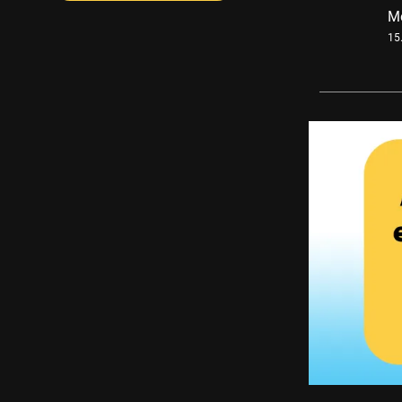
Me
15