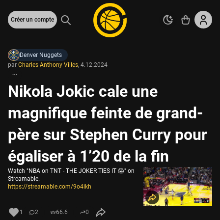
Créer un compte
Denver Nuggets
par
Charles Anthony Villes
,
4.12.2024
Nikola Jokic cale une
magnifique feinte de grand-
père sur Stephen Curry pour
égaliser à 1’20 de la fin
Watch "NBA on TNT - THE JOKER TIES IT 😱" on
Streamable.
https://streamable.com/9o4ikh
1
2
66.6
0