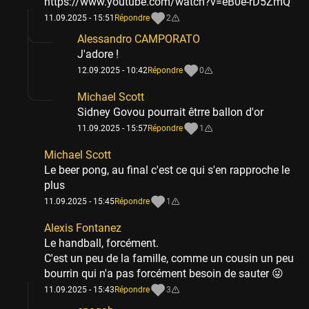
https://www.youtube.com/watch?v=eB0e-rD5ZmQ
11.09.2025 - 15:51
Répondre
2
Alessandro CAMPORATO
J'adore !
12.09.2025 - 10:42
Répondre
0
Michael Scott
Sidney Govou pourrait êtrre ballon d'or
11.09.2025 - 15:57
Répondre
1
Michael Scott
Le beer pong, au final c'est ce qui s'en rapproche le
plus
11.09.2025 - 15:45
Répondre
1
Alexis Fontanez
Le handball, forcément.
C'est un peu de la famille, comme un cousin un peu
bourrin qui n'a pas forcément besoin de sauter 😜
11.09.2025 - 15:43
Répondre
3