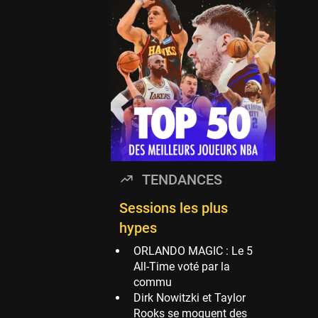
Timberwolves
114 sessions
Golden State Warriors
113 sessions
Denver Nuggets
106 sessions
WNBA
97 sessions
Philadelphia Sixers
TENDANCES
89 sessions
Milwaukee Bucks
Sessions les plus
82 sessions
hypes
Hoop Culture
ORLANDO MAGIC : Le 5
73 sessions
All-Time voté par la
commu
Oklahoma City
Dirk Nowitzki et Taylor
Thunder
Rooks se moquent des
69 sessions