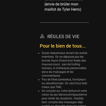
(envie de brûler mon
Eurobasket
maillot de Tyler Herro)
25 sessions
Detroit Pistons
25 sessions
Brooklyn Nets
RÈGLES DE VIE
24 sessions
Pour le bien de tous...
Sacramento Kings
24 sessions
Soyez respectueux envers les autres
membres. On ne dépasse pas les
Utah Jazz
bornes façon Draymond Green des
22 sessions
mauvais jours : pas de trolling
haineux, ni d’attaques personnelles
Toronto Raptors
dans les messages et les
commentaires.
18 sessions
Pas de titres paresseux, trompeurs
ou sensationnels. On vaut tous bien
REVERSE
mieux que TMZ.
11 sessions
On compte sur votre lecture et votre
vision du jeu lebronochrispaulienne
Bleues
pour éviter les doublons. Veuillez
tenir compte des messages déjà
0 sessions