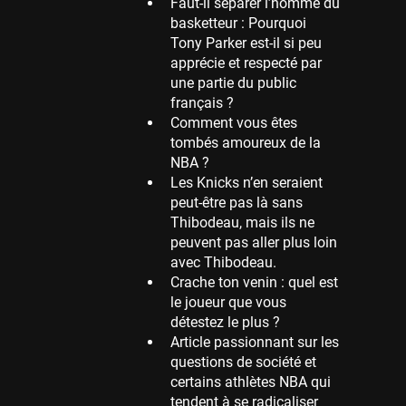
Faut-il séparer l’homme du
basketteur : Pourquoi
Memphis Grizzlies
Tony Parker est-il si peu
39 sessions
apprécie et respecté par
Cleveland Cavaliers
une partie du public
38 sessions
français ?
Comment vous êtes
Orlando Magic
tombés amoureux de la
36 sessions
NBA ?
Euroleague
Les Knicks n’en seraient
34 sessions
peut-être pas là sans
Thibodeau, mais ils ne
Charlotte Hornets
peuvent pas aller plus loin
32 sessions
avec Thibodeau.
Houston Rockets
Crache ton venin : quel est
31 sessions
le joueur que vous
détestez le plus ?
Washington Wizards
Article passionnant sur les
29 sessions
questions de société et
Portland Trail Blazers
certains athlètes NBA qui
27 sessions
tendent à se radicaliser