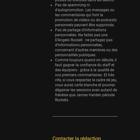
postés ou discutés dans les salons.
Pas de spamming ni
d’autopromotion. Les messages ou
les commentaires qui font la
promotion de vidéos ou de podcasts
personnels peuvent être supprimés.
Pas de partage d’informations
personnelles. Ne faites pas une
D’Angelo Russell : ne partagez pas
d’informations personnelles,
concernant d’autres membres ou des
personnalités publiques.
Comme toujours quand on débute, il
faut gagner la confiance du staff et
des équipiers : grâce à la qualité de
vos premiers commentaires. Et très
vite, si vous respectez le cadre de jeu,
vous aurez carte blanche et pourrez
dégainer les sessions avec autant de
frénésie que James Harden période
Rockets.
Contacter la rédaction