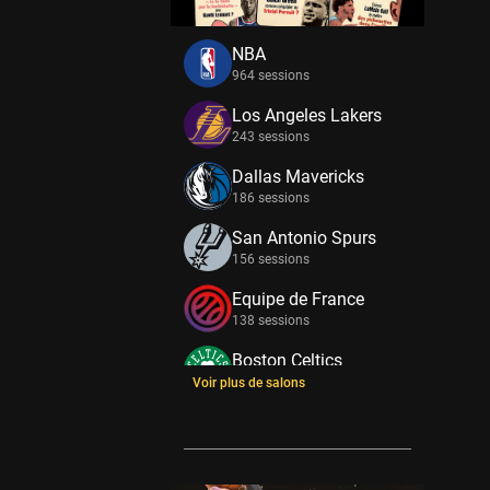
NBA
964 sessions
Los Angeles Lakers
243 sessions
Dallas Mavericks
186 sessions
San Antonio Spurs
156 sessions
Equipe de France
138 sessions
Boston Celtics
133 sessions
Voir plus de salons
New York Knicks
114 sessions
Minnesota