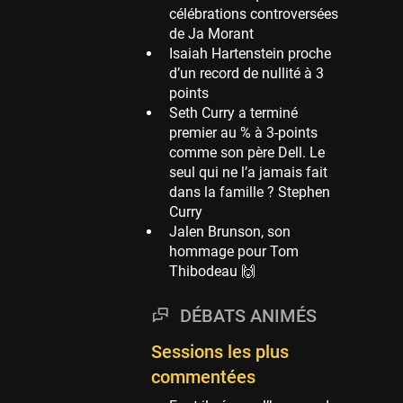
célébrations controversées
Phoenix Suns
de Ja Morant
69 sessions
Isaiah Hartenstein proche
d’un record de nullité à 3
Miami Heat
points
63 sessions
Seth Curry a terminé
Los Angeles Clippers
premier au % à 3-points
61 sessions
comme son père Dell. Le
seul qui ne l’a jamais fait
Indiana Pacers
dans la famille ? Stephen
53 sessions
Curry
New Orleans Pelicans
Jalen Brunson, son
53 sessions
hommage pour Tom
Thibodeau 🙌
Jeux Olympiques
52 sessions
DÉBATS ANIMÉS
Atlanta Hawks
45 sessions
Sessions les plus
commentées
Chicago Bulls
41 sessions