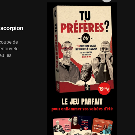
 scorpion
 coupe de
renouvelé
eu les