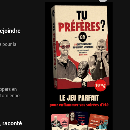
ejoindre
e pour la
ippers en
ifornienne
, raconté