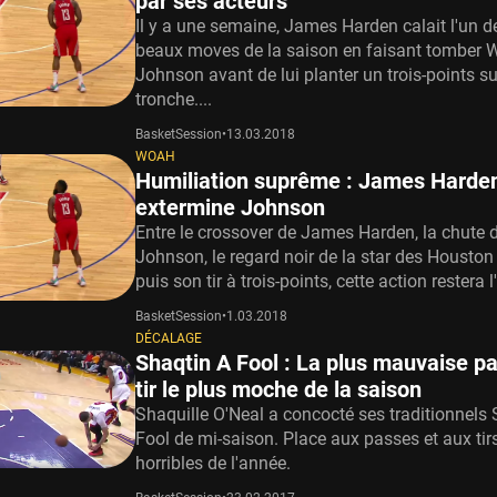
par ses acteurs
Il y a une semaine, James Harden calait l'un d
beaux moves de la saison en faisant tomber 
Johnson avant de lui planter un trois-points su
tronche....
BasketSession
•
13.03.2018
WOAH
Humiliation suprême : James Harde
extermine Johnson
Entre le crossover de James Harden, la chute 
Johnson, le regard noir de la star des Housto
puis son tir à trois-points, cette action restera l
BasketSession
•
1.03.2018
DÉCALAGE
Shaqtin A Fool : La plus mauvaise pa
tir le plus moche de la saison
Shaquille O'Neal a concocté ses traditionnels
Fool de mi-saison. Place aux passes et aux tirs
horribles de l'année.