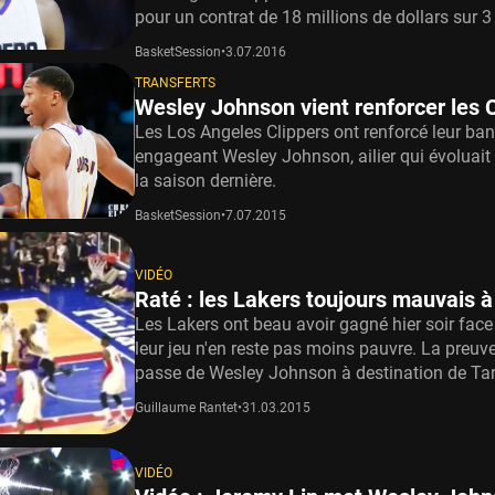
pour un contrat de 18 millions de dollars sur 3
BasketSession
•
3.07.2016
TRANSFERTS
Wesley Johnson vient renforcer les 
Les Los Angeles Clippers ont renforcé leur ba
engageant Wesley Johnson, ailier qui évoluait
la saison dernière.
BasketSession
•
7.07.2015
VIDÉO
Raté : les Lakers toujours mauvais à
Les Lakers ont beau avoir gagné hier soir face
leur jeu n'en reste pas moins pauvre. La preuv
passe de Wesley Johnson à destination de Tari
Guillaume Rantet
•
31.03.2015
VIDÉO