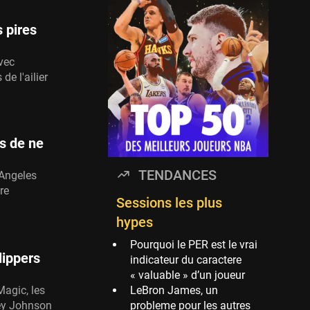
Timberwolves
114 sessions
s pires
Golden State Warriors
113 sessions
avec
e l'ailier
Denver Nuggets
106 sessions
WNBA
97 sessions
s de ne
Philadelphia Sixers
TENDANCES
 Angeles
89 sessions
re
Milwaukee Bucks
Sessions les plus
82 sessions
hypes
Hoop Culture
Pourquoi le PER est le vrai
73 sessions
lippers
indicateur du caractere
« valuable » d’un joueur
Oklahoma City
Magic, les
LeBron James, un
Thunder
ley Johnson
probleme pour les autres
69 sessions