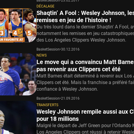
BasketSession
•
23.02.2017
DÉCALAGE
Shaqtin’ A Fool : Wesley Johnson, le
remises en jeu de l’histoire !
Du très lourd dans le dernier Shaqtin' A Fool, 
notamment les remises en jeu catastrophiques d
des Los Angeles Clippers Wesley Johnson.
BasketSession
•
30.12.2016
NEWS
Le move qui a convaincu Matt Barne
pas revenir aux Clippers cet été
Matt Barnes était déterminé à revenir aux Los
Clippers cet été. Mais la franchise a préféré fai
confiance à Wesley Johnson.
BasketSession
•
21.09.2016
TRANSFERTS
Wesley Johnson rempile aussi aux C
pour 18 millions
Malgré le départ de Jeff Green pour l'Orlando 
Los Angeles Clippers ont réussi à retenir Wes