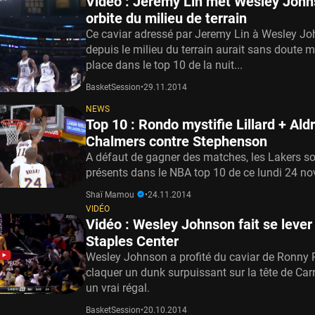
Vidéo : Jeremy Lin met Wesley John
orbite du milieu de terrain
Ce caviar adressé par Jeremy Lin à Wesley J
depuis le milieu du terrain aurait sans doute m
place dans le top 10 de la nuit...
BasketSession
•
29.11.2014
NEWS
Top 10 : Rondo mystifie Lillard + Ald
Chalmers contre Stephenson
A défaut de gagner des matches, les Lakers so
présents dans le NBA top 10 de ce lundi 24 n
Shaï Mamou
•
24.11.2014
VIDÉO
Vidéo : Wesley Johnson fait se lever 
Staples Center
Wesley Johnson a profité du caviar de Ronny 
claquer un dunk surpuissant sur la tête de Carri
un vrai régal.
BasketSession
•
20.10.2014