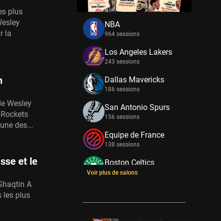
es plus
Wesley
NBA
r la
964 sessions
Los Angeles Lakers
243 sessions
n
Dallas Mavericks
186 sessions
de Wesley
San Antonio Spurs
n Rockets
156 sessions
'une des...
Equipe de France
138 sessions
sse et le
Boston Celtics
133 sessions
Voir plus de salons
 Shaqtin A
New York Knicks
 les plus
114 sessions
Minnesota