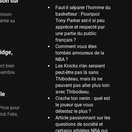
son sur
Faut-il séparer l’homme du
Memphis Grizzlies
basketteur : Pourquoi
39 sessions
ohnson
Tony Parker est-il si peu
érité sa
Cleveland Cavaliers
apprécie et respecté par
38 sessions
une partie du public
français ?
Orlando Magic
Comment vous êtes
36 sessions
ridge,
tombés amoureux de la
Euroleague
NBA ?
34 sessions
Les Knicks n’en seraient
nt bien
peut-être pas là sans
ovembre.
Charlotte Hornets
Thibodeau, mais ils ne
32 sessions
peuvent pas aller plus loin
Houston Rockets
avec Thibodeau.
le
31 sessions
Crache ton venin : quel est
le joueur que vous
Washington Wizards
Price pour
détestez le plus ?
29 sessions
ck Felix,
Article passionnant sur les
Portland Trail Blazers
questions de société et
27 sessions
certains athlètes NBA qui