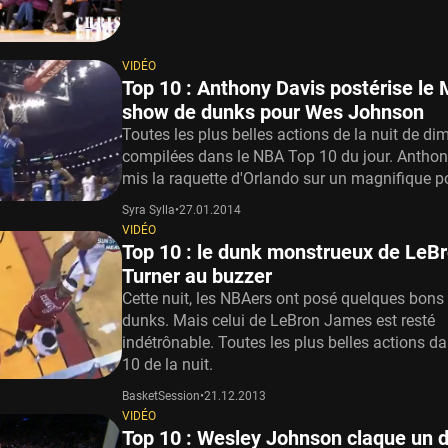
VIDÉO
Top 10 : Anthony Davis postérise le 
show de dunks pour Wes Johnson
Toutes les plus belles actions de la nuit de d
compilées dans le NBA Top 10 du jour. Anthon
mis la raquette d'Orlando sur un magnifique po
Syra Sylla
•
27.01.2014
VIDÉO
Top 10 : le dunk monstrueux de LeBr
Turner au buzzer
Cette nuit, les NBAers ont posé quelques bons
dunks. Mais celui de LeBron James est resté
indétrônable. Toutes les plus belles actions d
10 de la nuit.
BasketSession
•
21.12.2013
VIDÉO
Top 10 : Wesley Johnson claque un 