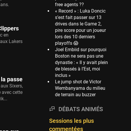
 ans.
free agents ??
Phoenix Suns
« Record » : Luka Doncic
69 sessions
s’est fait passer sur 13
drives dans le Game 2,
Miami Heat
Clippers
pire score pour un joueur
63 sessions
nc en
lors des 10 derniers
Los Angeles Clippers
 aux Lakers
playoffs 😱
61 sessions
Joel Embiid sur pourquoi
Boston ne sera pas une
Indiana Pacers
dynastie : « Il y avait plein
53 sessions
de blessés à l’Est, moi
New Orleans Pelicans
inclus »
 la passe
53 sessions
Le jump shot de Victor
 aux Sixers,
Wembanyama du milieu
Jeux Olympiques
e avec cette
de terrain au buzzer
52 sessions
k...
Atlanta Hawks
DÉBATS ANIMÉS
45 sessions
Sessions les plus
Chicago Bulls
commentées
41 sessions