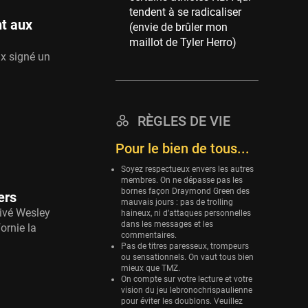
tendent à se radicaliser
Eurobasket
nt aux
(envie de brûler mon
25 sessions
maillot de Tyler Herro)
Detroit Pistons
ux signé un
25 sessions
Brooklyn Nets
24 sessions
RÈGLES DE VIE
Sacramento Kings
Pour le bien de tous...
24 sessions
Soyez respectueux envers les autres
Utah Jazz
membres. On ne dépasse pas les
22 sessions
bornes façon Draymond Green des
ers
mauvais jours : pas de trolling
Toronto Raptors
ivé Wesley
haineux, ni d’attaques personnelles
18 sessions
dans les messages et les
ornie la
commentaires.
Pas de titres paresseux, trompeurs
REVERSE
ou sensationnels. On vaut tous bien
11 sessions
mieux que TMZ.
On compte sur votre lecture et votre
Bleues
vision du jeu lebronochrispaulienne
0 sessions
pour éviter les doublons. Veuillez