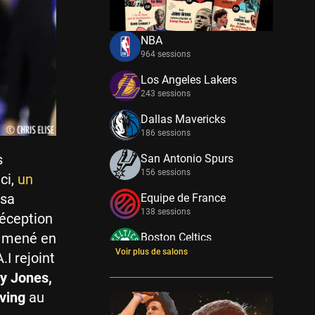
NBA
964 sessions
Los Angeles Lakers
243 sessions
Dallas Mavericks
186 sessions
s
San Antonio Spurs
156 sessions
ici,
un
 sa
Equipe de France
138 sessions
réception
a mené en
Boston Celtics
133 sessions
Voir plus de salons
I rejoint
y Jones,
New York Knicks
114 sessions
rving
au