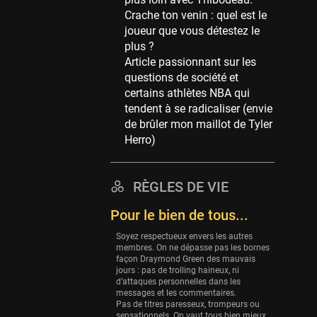
Memphis Grizzlies
Crache ton venin : quel est le
39 sessions
joueur que vous détestez le
Cleveland Cavaliers
plus ?
38 sessions
Article passionnant sur les
questions de société et
Orlando Magic
certains athlètes NBA qui
36 sessions
tendent à se radicaliser (envie
Euroleague
de brûler mon maillot de Tyler
34 sessions
Herro)
Charlotte Hornets
32 sessions
RÈGLES DE VIE
Houston Rockets
Pour le bien de tous...
31 sessions
Soyez respectueux envers les autres
Washington Wizards
membres. On ne dépasse pas les bornes
29 sessions
façon Draymond Green des mauvais
jours : pas de trolling haineux, ni
Portland Trail Blazers
d’attaques personnelles dans les
27 sessions
messages et les commentaires.
Pas de titres paresseux, trompeurs ou
sensationnels. On vaut tous bien mieux