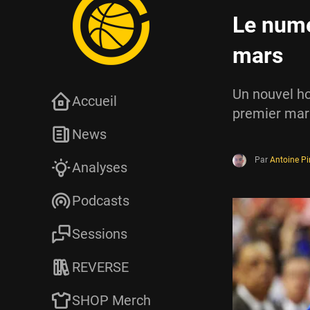
Le numér
mars
Un nouvel ho
Accueil
premier mars
News
Par
Antoine P
Analyses
Podcasts
Sessions
REVERSE
SHOP Merch