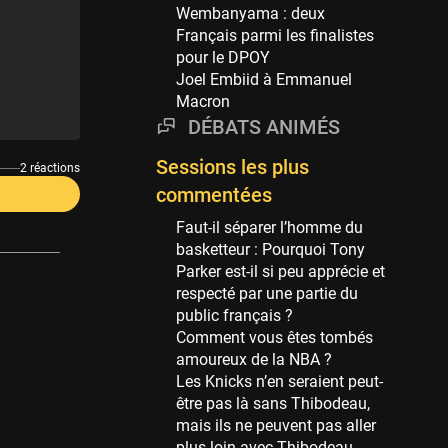
Phoenix Suns
Wembanyama : deux
69 sessions
Français parmi les finalistes
pour le DPOY
Miami Heat
Joel Embiid à Emmanuel
63 sessions
Macron
Los Angeles Clippers
DÉBATS ANIMÉS
61 sessions
Sessions les plus
Indiana Pacers
2 réactions
53 sessions
commentées
New Orleans Pelicans
Faut-il séparer l’homme du
53 sessions
basketteur : Pourquoi Tony
Parker est-il si peu apprécie et
Jeux Olympiques
respecté par une partie du
52 sessions
public français ?
Comment vous êtes tombés
Atlanta Hawks
amoureux de la NBA ?
45 sessions
Les Knicks n’en seraient peut-
Chicago Bulls
être pas là sans Thibodeau,
41 sessions
mais ils ne peuvent pas aller
plus loin avec Thibodeau.