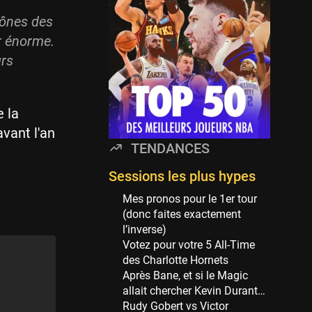
Minnesota Timberwolves
114 sessions
cônes des
ur énorme.
Golden State Warriors
113 sessions
urs
Denver Nuggets
106 sessions
e la
WNBA
vant l'an
97 sessions
TENDANCES
Philadelphia Sixers
89 sessions
Sessions les plus hypes
Milwaukee Bucks
Mes pronos pour le 1er tour
82 sessions
(donc faites exactement
l’inverse)
Hoop Culture
Votez pour votre 5 All-Time
73 sessions
des Charlotte Hornets
Oklahoma City Thunder
Après Bane, et si le Magic
69 sessions
allait chercher Kevin Durant…
Rudy Gobert vs Victor