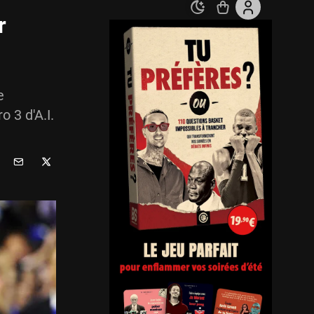
r
e
 3 d'A.I.