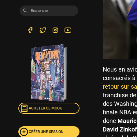
Nous en avio
consacrés à
retour sur sa
franchise de
des Washingt
ACHETER CE MOOK
finale NBA e
donc
Mauric
David Zinkof
CRÉER UNE SESSION