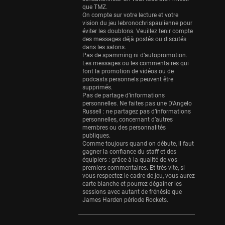
Eurobasket
que TMZ.
25 sessions
On compte sur votre lecture et votre
vision du jeu lebronochrispaulienne pour
Detroit Pistons
éviter les doublons. Veuillez tenir compte
25 sessions
des messages déjà postés ou discutés
dans les salons.
Pas de spamming ni d’autopromotion.
Brooklyn Nets
Les messages ou les commentaires qui
24 sessions
font la promotion de vidéos ou de
podcasts personnels peuvent être
Sacramento Kings
supprimés.
24 sessions
Pas de partage d’informations
personnelles. Ne faites pas une D’Angelo
Russell : ne partagez pas d’informations
Utah Jazz
personnelles, concernant d’autres
22 sessions
membres ou des personnalités
publiques.
Toronto Raptors
Comme toujours quand on débute, il faut
18 sessions
gagner la confiance du staff et des
équipiers : grâce à la qualité de vos
premiers commentaires. Et très vite, si
REVERSE
vous respectez le cadre de jeu, vous aurez
11 sessions
carte blanche et pourrez dégainer les
sessions avec autant de frénésie que
Bleues
James Harden période Rockets.
0 sessions