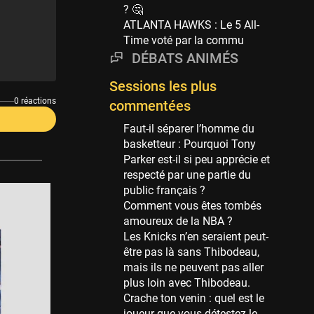
Phoenix Suns
? 🤔
69 sessions
ATLANTA HAWKS : Le 5 All-
Time voté par la commu
Miami Heat
63 sessions
DÉBATS ANIMÉS
Los Angeles Clippers
Sessions les plus
61 sessions
0 réactions
commentées
Indiana Pacers
Faut-il séparer l’homme du
53 sessions
basketteur : Pourquoi Tony
New Orleans Pelicans
Parker est-il si peu apprécie et
53 sessions
respecté par une partie du
public français ?
Jeux Olympiques
Comment vous êtes tombés
52 sessions
amoureux de la NBA ?
Les Knicks n’en seraient peut-
Atlanta Hawks
être pas là sans Thibodeau,
45 sessions
mais ils ne peuvent pas aller
Chicago Bulls
plus loin avec Thibodeau.
41 sessions
Crache ton venin : quel est le
joueur que vous détestez le