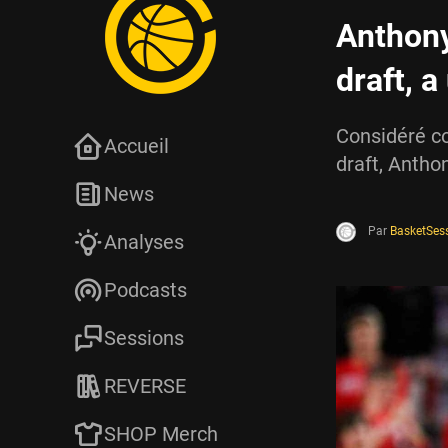
Anthony
draft, a
Considéré co
Accueil
draft, Anth
News
Par
BasketSes
Analyses
Podcasts
Sessions
REVERSE
SHOP Merch