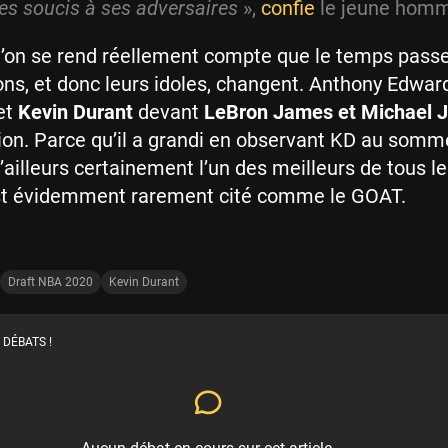
es soucis à ses adversaires
»,
confie
le jeune hom
 l’on se rend réellement compte que le temps pass
ons, et donc leurs idoles, changent. Anthony Edwar
met
Kevin Durant
devant
LeBron James
et Michael 
ion. Parce qu’il a grandi en observant KD au somm
d’ailleurs certainement l’un des meilleurs de tous 
st évidemment rarement cité comme le GOAT.
Draft NBA 2020
Kevin Durant
 DÉBATS !