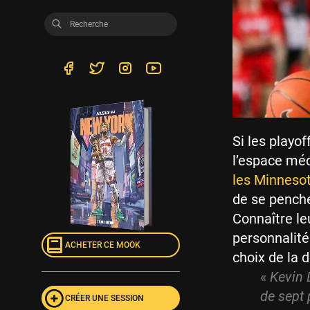
Si les playo
l’espace médi
les Minnesot
de se penche
Connaître leu
personnalité
ACHETER CE MOOK
choix de la d
«
Kevin 
de sept 
CRÉER UNE SESSION