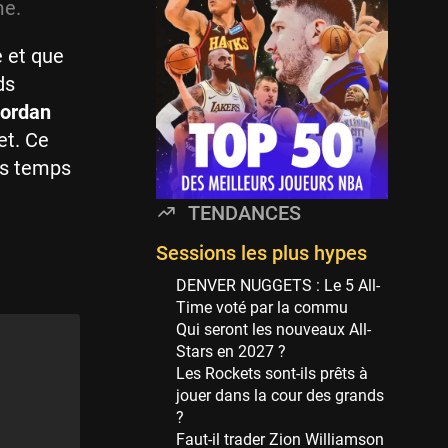
Minnesota Timberwolves
me.
114 sessions
e et que
Golden State Warriors
113 sessions
ds
Jordan
Denver Nuggets
106 sessions
et. Ce
les temps
WNBA
97 sessions
TENDANCES
Philadelphia Sixers
89 sessions
Sessions les plus hypes
Milwaukee Bucks
DENVER NUGGETS : Le 5 All-
82 sessions
Time voté par la commu
Qui seront les nouveaux All-
Hoop Culture
Stars en 2027 ?
73 sessions
Les Rockets sont-ils prêts à
Oklahoma City Thunder
jouer dans la cour des grands
69 sessions
?
Faut-il trader Zion Williamson