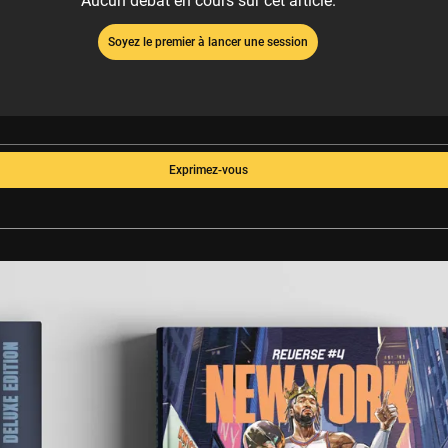
Aucun débat en cours sur cet article.
Soyez le premier à lancer une session
Exprimez-vous