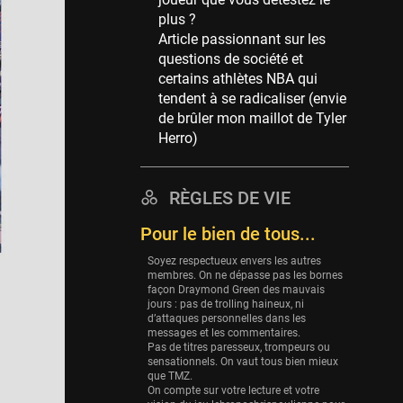
Memphis Grizzlies
plus ?
39 sessions
Article passionnant sur les
Cleveland Cavaliers
questions de société et
38 sessions
certains athlètes NBA qui
tendent à se radicaliser (envie
Orlando Magic
de brûler mon maillot de Tyler
36 sessions
Herro)
Euroleague
34 sessions
RÈGLES DE VIE
Charlotte Hornets
32 sessions
Pour le bien de tous...
Houston Rockets
Soyez respectueux envers les autres
31 sessions
membres. On ne dépasse pas les bornes
façon Draymond Green des mauvais
Washington Wizards
jours : pas de trolling haineux, ni
d’attaques personnelles dans les
29 sessions
messages et les commentaires.
Pas de titres paresseux, trompeurs ou
Portland Trail Blazers
sensationnels. On vaut tous bien mieux
27 sessions
que TMZ.
On compte sur votre lecture et votre