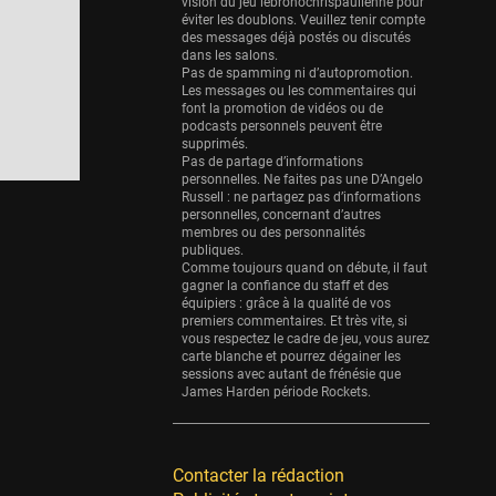
Eurobasket
vision du jeu lebronochrispaulienne pour
éviter les doublons. Veuillez tenir compte
25 sessions
des messages déjà postés ou discutés
dans les salons.
Detroit Pistons
Pas de spamming ni d’autopromotion.
25 sessions
Les messages ou les commentaires qui
font la promotion de vidéos ou de
Brooklyn Nets
podcasts personnels peuvent être
supprimés.
24 sessions
Pas de partage d’informations
personnelles. Ne faites pas une D’Angelo
Sacramento Kings
Russell : ne partagez pas d’informations
24 sessions
personnelles, concernant d’autres
membres ou des personnalités
Utah Jazz
publiques.
Comme toujours quand on débute, il faut
22 sessions
gagner la confiance du staff et des
équipiers : grâce à la qualité de vos
Toronto Raptors
premiers commentaires. Et très vite, si
18 sessions
vous respectez le cadre de jeu, vous aurez
carte blanche et pourrez dégainer les
REVERSE
sessions avec autant de frénésie que
James Harden période Rockets.
11 sessions
Bleues
0 sessions
Contacter la rédaction