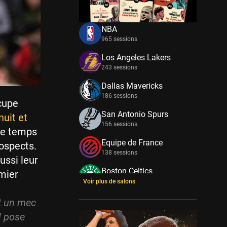
NBA
965 sessions
Los Angeles Lakers
243 sessions
Dallas Mavericks
186 sessions
ccupe
San Antonio Spurs
nuit et
156 sessions
tre temps
Equipe de France
rospects.
138 sessions
ussi leur
Boston Celtics
emier
133 sessions
Voir plus de salons
New York Knicks
st un mec
114 sessions
l pose