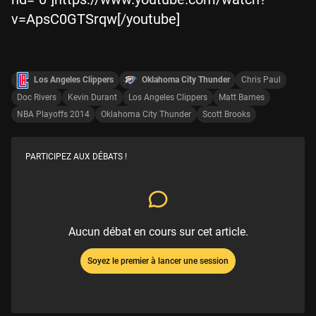
v=ApsC0GTSrqw[/youtube]
Los Angeles Clippers
Oklahoma City Thunder
Chris Paul
Doc Rivers
Kevin Durant
Los Angeles Clippers
Matt Barnes
NBA Playoffs 2014
Oklahoma City Thunder
Scott Brooks
PARTICIPEZ AUX DÉBATS !
Aucun débat en cours sur cet article.
Soyez le premier à lancer une session