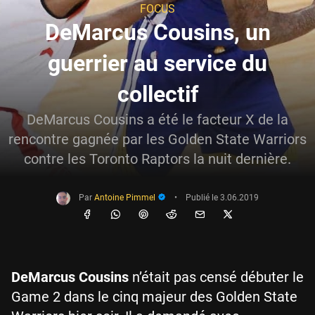
FOCUS
DeMarcus Cousins, un
guerrier au service du
collectif
DeMarcus Cousins a été le facteur X de la
rencontre gagnée par les Golden State Warriors
contre les Toronto Raptors la nuit dernière.
Par
Antoine Pimmel
•
Publié le
3.06.2019
DeMarcus Cousins
n’était pas censé débuter le
Game 2 dans le cinq majeur des Golden State