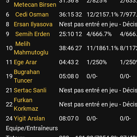
5
31:36
8
2/8
25%
2/6
33
Metecan Birsen
6
Cedi Osman
36:15
32
12/21
57.1%
7/9
77
8
Ersan Ilyasova
N'est pas entré en jeu - Déci
9
Semih Erden
25:10
12
4/6
66.7%
4/6
66
Melih
10
38:46
27
11/18
61.1%
8/11
7
Mahmutoglu
11
Ege Arar
04:43
2
1/2
50%
1/2
50
Bugrahan
19
05:08
0
0/0
-
0/0
-
Tuncer
21
Sertac Sanli
N'est pas entré en jeu - Déci
Furkan
22
N'est pas entré en jeu - Déci
Korkmaz
24
Yigit Arslan
08:07
0
0/0
-
0/0
-
Equipe/Entraîneurs