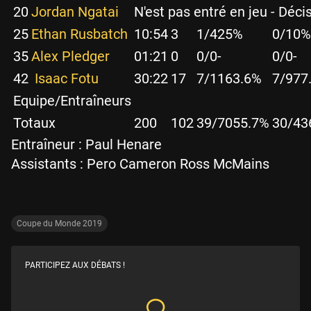
20
Jordan Ngatai
N'est pas entré en jeu - Déci
25
Ethan Rusbatch
10:54
3
1/4
25%
0/1
0%
35
Alex Pledger
01:21
0
0/0
-
0/0
-
42
Isaac Fotu
30:22
17
7/11
63.6%
7/9
77
Equipe/Entraîneurs
Totaux
200
102
39/70
55.7%
30/43
Entraîneur :
Paul Henare
Assistants :
Pero Cameron
Ross McMains
Coupe du Monde 2019
PARTICIPEZ AUX DÉBATS !