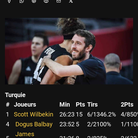
Turquie
#
Joueurs
Min
Pts
Tirs
2Pts
1
Scott Wilbekin
26:23
15
6/13
46.2%
4/8
50
4
Dogus Balbay
23:52
5
2/2
100%
1/1
10
James