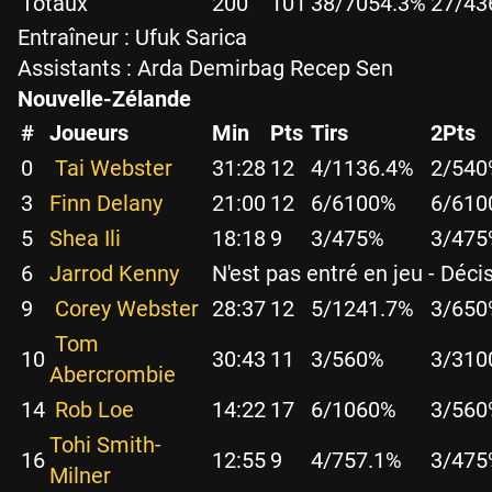
Totaux
200
101
38/70
54.3%
27/43
Entraîneur :
Ufuk Sarica
Assistants :
Arda Demirbag
Recep Sen
Nouvelle-Zélande
#
Joueurs
Min
Pts
Tirs
2Pts
0
Tai Webster
31:28
12
4/11
36.4%
2/5
40
3
Finn Delany
21:00
12
6/6
100%
6/6
10
5
Shea Ili
18:18
9
3/4
75%
3/4
75
6
Jarrod Kenny
N'est pas entré en jeu - Déci
9
Corey Webster
28:37
12
5/12
41.7%
3/6
50
Tom
10
30:43
11
3/5
60%
3/3
10
Abercrombie
14
Rob Loe
14:22
17
6/10
60%
3/5
60
Tohi Smith-
16
12:55
9
4/7
57.1%
3/4
75
Milner