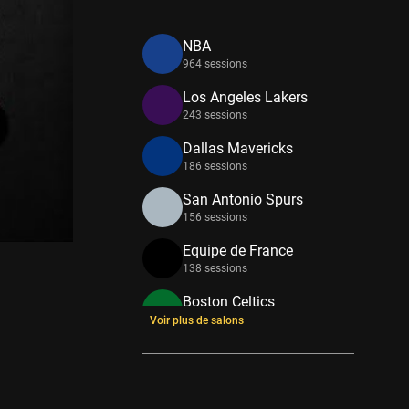
NBA
964 sessions
Los Angeles Lakers
243 sessions
Dallas Mavericks
186 sessions
San Antonio Spurs
156 sessions
Equipe de France
138 sessions
Boston Celtics
133 sessions
Voir plus de salons
New York Knicks
114 sessions
Minnesota Timberwolves