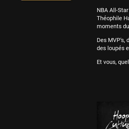
NBA All-Star
Théophile H
moments du g
Des MVP's, d
des loupés 
Et vous, que