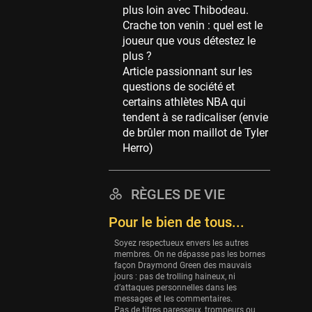
plus loin avec Thibodeau.
39 sessions
Crache ton venin : quel est le
Cleveland Cavaliers
joueur que vous détestez le
38 sessions
plus ?
Article passionnant sur les
Orlando Magic
questions de société et
36 sessions
certains athlètes NBA qui
Euroleague
tendent à se radicaliser (envie
34 sessions
de brûler mon maillot de Tyler
Herro)
Charlotte Hornets
32 sessions
Houston Rockets
RÈGLES DE VIE
31 sessions
Pour le bien de tous...
Washington Wizards
Soyez respectueux envers les autres
29 sessions
membres. On ne dépasse pas les bornes
façon Draymond Green des mauvais
Portland Trail Blazers
jours : pas de trolling haineux, ni
27 sessions
d’attaques personnelles dans les
messages et les commentaires.
Eurobasket
Pas de titres paresseux, trompeurs ou