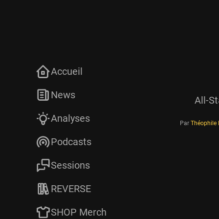
Accueil
News
All-S
Analyses
Par
Théophile
Podcasts
Sessions
REVERSE
SHOP Merch