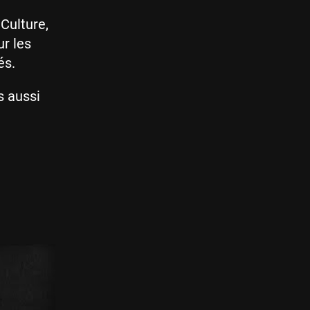
Culture,
r les
és.
s aussi