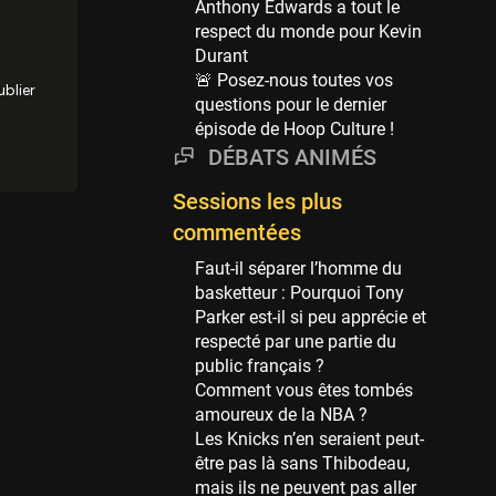
Anthony Edwards a tout le
69 sessions
respect du monde pour Kevin
Durant
Miami Heat
🚨 Posez-nous toutes vos
63 sessions
questions pour le dernier
Los Angeles Clippers
épisode de Hoop Culture !
61 sessions
DÉBATS ANIMÉS
Indiana Pacers
Sessions les plus
53 sessions
commentées
New Orleans Pelicans
53 sessions
Faut-il séparer l’homme du
basketteur : Pourquoi Tony
Jeux Olympiques
Parker est-il si peu apprécie et
52 sessions
respecté par une partie du
public français ?
Atlanta Hawks
Comment vous êtes tombés
45 sessions
amoureux de la NBA ?
Chicago Bulls
Les Knicks n’en seraient peut-
41 sessions
être pas là sans Thibodeau,
mais ils ne peuvent pas aller
Memphis Grizzlies