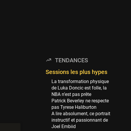
114 sessions
Golden State Warriors
113 sessions
Denver Nuggets
106 sessions
WNBA
97 sessions
TENDANCES
Philadelphia Sixers
89 sessions
Sessions les plus hypes
Milwaukee Bucks
La transformation physique
82 sessions
de Luka Doncic est folle, la
NBA n’est pas prête
Hoop Culture
Patrick Beverley ne respecte
73 sessions
pas Tyrese Haliburton
Oklahoma City Thunder
A lire absolument, ce portrait
69 sessions
instructif et passionnant de
Joel Embiid
Phoenix Suns