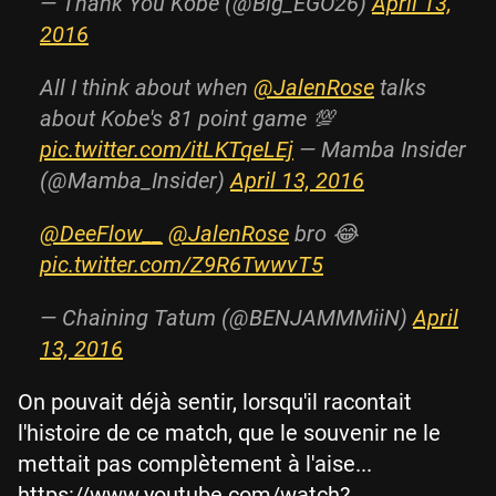
— Thank You Kobe (@Big_EGO26)
April 13,
2016
All I think about when
@JalenRose
talks
about Kobe's 81 point game 💯
pic.twitter.com/itLKTqeLEj
— Mamba Insider
(@Mamba_Insider)
April 13, 2016
@DeeFlow__
@JalenRose
bro 😂
pic.twitter.com/Z9R6TwwvT5
— Chaining Tatum (@BENJAMMMiiN)
April
13, 2016
On pouvait déjà sentir, lorsqu'il racontait
l'histoire de ce match, que le souvenir ne le
mettait pas complètement à l'aise...
https://www.youtube.com/watch?