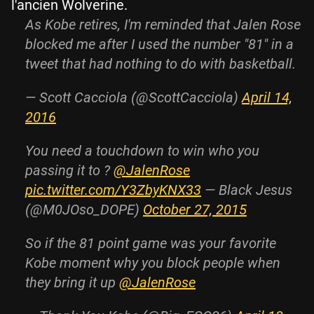
l'ancien Wolverine.
As Kobe retires, I'm reminded that Jalen Rose
blocked me after I used the number "81" in a
tweet that had nothing to do with basketball.
— Scott Cacciola (@ScottCacciola)
April 14,
2016
You need a touchdown to win who you
passing it to ?
@JalenRose
pic.twitter.com/Y3ZbyKNX33
— Black Jesus
(@M0JOso_DOPE)
October 27, 2015
So if the 81 point game was your favorite
Kobe moment why you block people when
they bring it up
@JalenRose